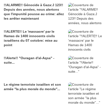
!!ALARME!! Génocide à Gaza:J 123!!
Depuis des années, nous alertons
que l'impunité pousse au crime: allez
les arrêter maintenant
!!ALERTE!! Le 'massacre' par le
Hamas de 1400 innocents civils
israéliens du 07 cotobre: mise au
point
!!Alerte!! "Ouragan d'al-Aqsa" -
suite...
Le régime terroriste israélien et son
armée ''la plus morale du monde''...