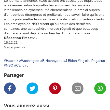
Le journal a annoncé: «Ces actions ont suscité des inquiétudes
israéliennes selon lesquelles les employés des sociétés
israéliennes de cybersécurité chercheraient un emploi auprès
d’entreprises étrangères et profiteraient du savoir-faire qu’ils ont
acquis pour mettre leurs services à la disposition d’autres clients.
Les employés de NSO disent qu’au cours des dernières
semaines, une atmosphère morose régnait et que beaucoup
d’entre eux sont déjà à la recherche d’un autre emploi».
Rédaction Presstv -
15.12.21
Source:
presstv.ir
#Haaretz
#Washington
#B.Netanyahu
#J.Biden
#logiciel Pegasus
#NSO
#Candiru
Partager
Vous aimerez aussi