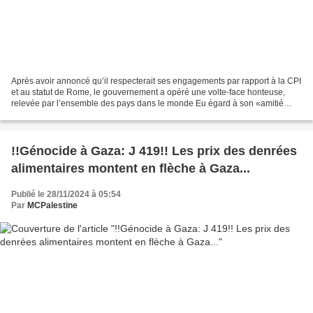
Après avoir annoncé qu’il respecterait ses engagements par rapport à la CPI
et au statut de Rome, le gouvernement a opéré une volte-face honteuse,
relevée par l’ensemble des pays dans le monde Eu égard à son «amitié
historique» avec cette «grande démocratie...
!!Génocide à Gaza: J 419!! Les prix des denrées
alimentaires montent en flèche à Gaza...
Publié le 28/11/2024 à 05:54
Par
MCPalestine