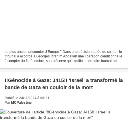
Le plus ancien prisonnier d’Europe ’’ Dans une décision datée de ce jour, le
tribunal a accordé à Georges Ibrahim Abdallah une libération conditionnelle
à compter du 6 décembre, sous réserve qu’il quitte le territoire français et
qu’il n’y réapparaisse...
!!Génocide à Gaza: J415!! 'Israël' a transformé la
bande de Gaza en couloir de la mort
Publié le 24/11/2024 à 06:21
Par
MCPalestine