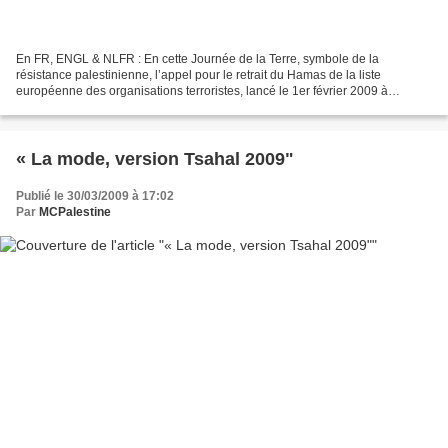
En FR, ENGL & NLFR : En cette Journée de la Terre, symbole de la
résistance palestinienne, l’appel pour le retrait du Hamas de la liste
européenne des organisations terroristes, lancé le 1er février 2009 à
Bruxelles, a reçu l’appui de 1 200 signataires....
« La mode, version Tsahal 2009"
Publié le 30/03/2009 à 17:02
Par
MCPalestine