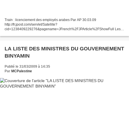
Train : licenciement des employés arabes Par AP 30.03.09
http://fr.jpost.com/servlet/Satellite?
cid=1238409229276&pagename=JFrench%2FJPArticle%2FShowFull Les
chemins de fer israéliens ont annoncé, lundi, avoir licencié 40 employés
arabes-israéliens après...
LA LISTE DES MINISTRES DU GOUVERNEMENT
BINYAMIN
Publié le 31/03/2009 à 14:35
Par
MCPalestine