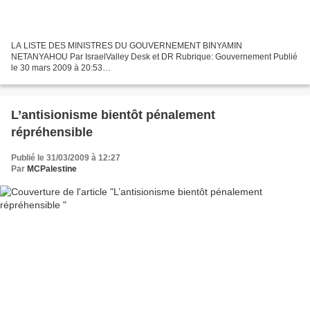
LA LISTE DES MINISTRES DU GOUVERNEMENT BINYAMIN
NETANYAHOU Par IsraelValley Desk et DR Rubrique: Gouvernement Publié
le 30 mars 2009 à 20:53
http://www.israelvalley.com/news/2009/03/30/22234/israel-gouvernement-la-
liste-des-ministres-du-gouvernement-binyamin-netanyahou...
L’antisionisme bientôt pénalement
répréhensible
Publié le 31/03/2009 à 12:27
Par
MCPalestine