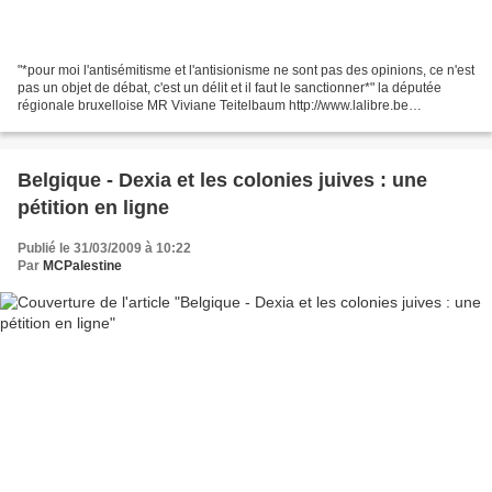
"*pour moi l'antisémitisme et l'antisionisme ne sont pas des opinions, ce n'est
pas un objet de débat, c'est un délit et il faut le sanctionner*" la députée
régionale bruxelloise MR Viviane Teitelbaum http://www.lalibre.be
L’antisionisme bientôt pénalement...
Belgique - Dexia et les colonies juives : une
pétition en ligne
Publié le 31/03/2009 à 10:22
Par
MCPalestine