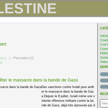
CATÉ
Articl
Chart
bert
Ciné 
Comme
Pétiti
es [
…
]
- Permalien [
#
]
Soirée
Vidéo
te
DER
rrêter le massacre dans la bande de Gaza
Des sanctions contre Israël pour arrêt
er le massacre dans la bande de Gaz
RECE
a Depuis le 8 juillet, Israël mène une v
iolente offensive militaire contre la ba
nde de Gaza, déjà très éprouvée par d