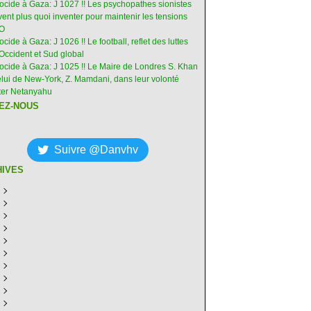
nocide à Gaza: J 1027 !! Les psychopathes sionistes
ent plus quoi inventer pour maintenir les tensions
-O
ocide à Gaza: J 1026 !! Le football, reflet des luttes
Occident et Sud global
nocide à Gaza: J 1025 !! Le Maire de Londres S. Khan
elui de New-York, Z. Mamdani, dans leur volonté
êter Netanyahu
EZ-NOUS
Suivre @Danvhv
HIVES
ût
(6)
illet
écembre
(30)
(28)
in
ovembre
écembre
(29)
(30)
(31)
ai
tobre
ovembre
écembre
(31)
(31)
(30)
(31)
ril
eptembre
tobre
ovembre
écembre
(29)
(31)
(30)
(27)
(30)
ars
ût
eptembre
tobre
ovembre
écembre
(31)
(31)
(32)
(26)
(27)
(30)
vrier
illet
ût
eptembre
tobre
ovembre
écembre
(31)
(31)
(26)
(26)
(26)
(28)
(26)
nvier
in
illet
ût
eptembre
tobre
ovembre
écembre
(29)
(15)
(30)
(29)
(26)
(26)
(30)
(26)
ai
in
illet
ût
eptembre
tobre
ovembre
écembre
(31)
(29)
(18)
(19)
(29)
(29)
(30)
(26)