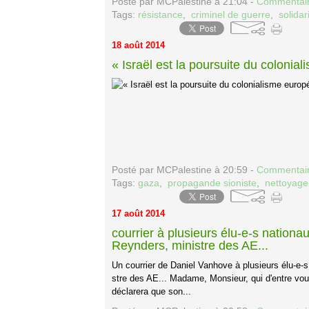
Posté par MCPalestine à 21:04 -
Commentair
Tags:
résistance
,
criminel de guerre
,
solidar
18 août 2014
« Israël est la poursuite du coloni
Posté par MCPalestine à 20:59 -
Commentair
Tags:
gaza
,
propagande sioniste
,
nettoyage
17 août 2014
courrier à plusieurs élu-e-s nationa
Reynders, ministre des AE...
Un courrier de Daniel Vanhove à plusieurs élu-e-s
stre des AE... Madame, Monsieur, qui d'entre vous
déclarera que son...