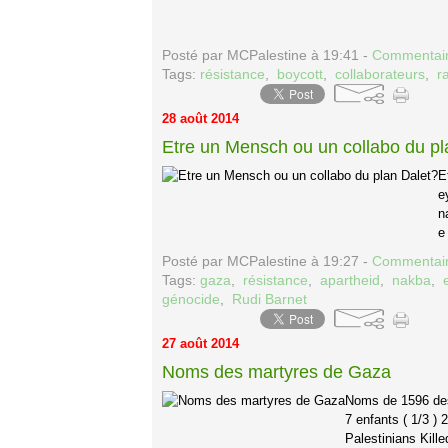
Posté par MCPalestine à 19:41 -
Commentair
Tags:
résistance
,
boycott
,
collaborateurs
,
r
28 août 2014
Etre un Mensch ou un collabo du pl
E
e
n
e
Posté par MCPalestine à 19:27 -
Commentair
Tags:
gaza
,
résistance
,
apartheid
,
nakba
,
génocide
,
Rudi Barnet
27 août 2014
Noms des martyres de Gaza
Noms de 1596 des
7 enfants ( 1/3 
Palestinians Kill