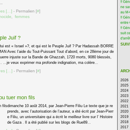
!! Gé
..
ne sav
es [
…
]
- Permalien [
#
]
au M
nocide
,
femmes
!! Gén
entre 
!! Gé
suit c
ple Juif ?
d'arr
SUIV
ui est « Israel »?, et qui est le Peuple Juif ? Par Hadassah BORRE
AN Avec l’aide du Tout-Puissant Tout d’abord, en ce 28ème jour de
uerre injuste sur la Bande de Ghazzah, 1720 morts, 9080 blessés,
 …je veux exprimer ma profonde indignation, ma colère...
es [
…
]
- Permalien [
#
]
ARC
2026
2025
Ao
2024
Ju
D
2023
Ju
N
D
pu tuer mon fils
2022
M
Oc
N
D
dimanche 10 août 2014, par Jean-Pierre Filiu Le texte que je re
2021
Av
S
Oc
N
D
prends, avec l’autorisation de l’auteur, a été écrit par Jean-Pierr
2020
M
Ao
S
Oc
N
D
e Filiu, un universitaire qui a écrit le meilleur livre sur l’ Histoire
2019
Fé
Ju
Ao
S
Oc
N
D
2018
Ja
Ju
Ju
Ao
S
Oc
N
D
de Gaza . Il a été publié sur les blogs de Rue89...
2017
M
Ju
Ju
Ao
S
Oc
N
D