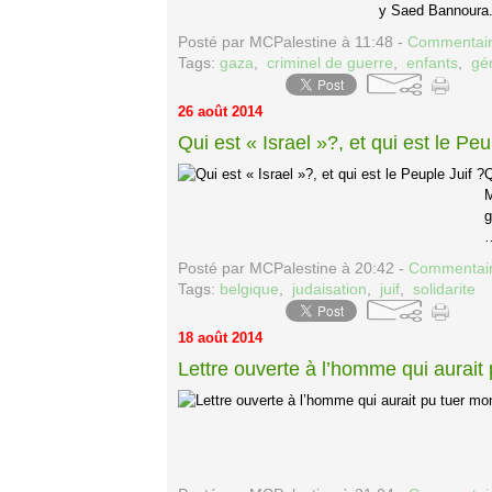
y Saed Bannoura.
Posté par MCPalestine à 11:48 -
Commentair
Tags:
gaza
,
criminel de guerre
,
enfants
,
gé
26 août 2014
Qui est « Israel »?, et qui est le Peu
Q
M
g
…
Posté par MCPalestine à 20:42 -
Commentair
Tags:
belgique
,
judaisation
,
juif
,
solidarite
18 août 2014
Lettre ouverte à l’homme qui aurait 