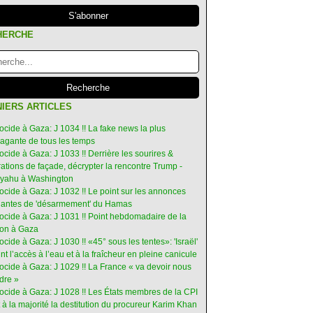
HERCHE
IERS ARTICLES
ocide à Gaza: J 1034 !! La fake news la plus
vagante de tous les temps
ocide à Gaza: J 1033 !! Derrière les sourires &
ations de façade, décrypter la rencontre Trump -
yahu à Washington
ocide à Gaza: J 1032 !! Le point sur les annonces
ruantes de 'désarmement' du Hamas
nocide à Gaza: J 1031 !! Point hebdomadaire de la
ion à Gaza
ocide à Gaza: J 1030 !! «45° sous les tentes»: 'Israël'
int l’accès à l’eau et à la fraîcheur en pleine canicule
ocide à Gaza: J 1029 !! La France « va devoir nous
dre »
nocide à Gaza: J 1028 !! Les États membres de la CPI
 à la majorité la destitution du procureur Karim Khan