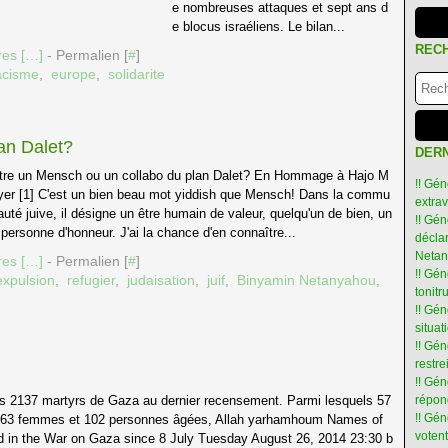
e nombreuses attaques et sept ans d
e blocus israéliens. Le bilan...
REC
es [
…
]
- Permalien [
#
]
acisme
,
europe
,
solidarite
an Dalet?
DERN
tre un Mensch ou un collabo du plan Dalet? En Hommage à Hajo M
!! Gén
yer [1] C'est un bien beau mot yiddish que Mensch! Dans la commu
extra
auté juive, il désigne un être humain de valeur, quelqu'un de bien, un
!! Gén
 personne d'honneur. J'ai la chance d'en connaître...
déclar
Netan
es [
…
]
- Permalien [
#
]
!! Gén
expulsion
,
refugier
,
judaisation
,
juif
,
Binyamin Netanyahou
,
tonit
!! Gé
situat
!! Gén
restre
!! Gén
 2137 martyrs de Gaza au dernier recensement. Parmi lesquels 57
répon
!! Gé
) 263 femmes et 102 personnes âgées, Allah yarhamhoum Names of
votent
ed in the War on Gaza since 8 July Tuesday August 26, 2014 23:30 b