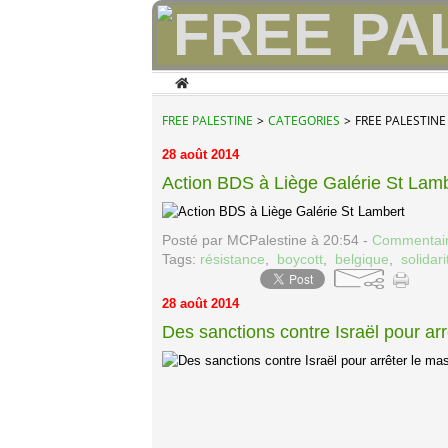
Home
FREE PALESTINE
>
CATEGORIES
>
FREE PALESTINE
28 août 2014
Action BDS à Liège Galérie St Lam
Posté par MCPalestine à 20:54 -
Commentair
Tags:
résistance
,
boycott
,
belgique
,
solidari
28 août 2014
Des sanctions contre Israël pour a