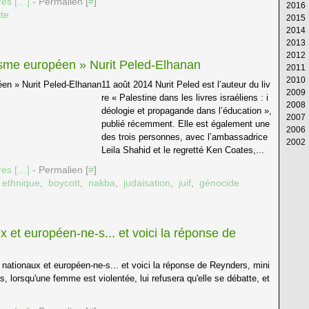
es [
…
]
- Permalien [
#
]
2016
Av
M
Ju
Ju
Ao
S
Oc
N
D
ite
2015
M
Av
M
Ju
Ju
Ao
S
Oc
N
D
2014
Fé
M
Av
M
Ju
Ju
Ao
S
Oc
N
D
2013
Ja
Fé
M
Av
M
Ju
Ju
Ao
S
Oc
N
D
2012
Ja
Fé
M
Av
M
Ju
Ju
Ao
S
Oc
N
D
alisme européen » Nurit Peled-Elhanan
2011
Ja
Fé
M
Av
M
Ju
Ju
Ao
S
Oc
N
D
2010
Ja
Fé
M
Av
M
Ju
Ju
Ao
S
Oc
N
D
11 août 2014 Nurit Peled est l’auteur du liv
2009
Ja
Fé
M
Av
M
Ju
Ju
Ao
S
Oc
N
D
re « Palestine dans les livres israéliens : i
2008
Ja
Fé
M
Av
M
Ju
Ju
Ao
S
Oc
N
D
déologie et propagande dans l’éducation »,
2007
Ja
Fé
M
Av
M
Ju
Ju
Ao
S
Oc
N
D
publié récemment. Elle est également une
2006
Ja
Fé
M
Av
M
Ju
Ju
Ao
S
Oc
N
D
des trois personnes, avec l’ambassadrice
2002
Ja
Fé
M
Av
M
Ju
Ju
Ao
S
Oc
N
D
Leila Shahid et le regretté Ken Coates,...
Ja
Fé
M
Av
M
Ju
Ju
Ao
S
Oc
N
Ja
Ja
Fé
M
Av
M
Ju
Ju
Ao
S
es [
…
]
- Permalien [
#
]
Ja
Fé
M
Av
M
Ju
Ju
Ao
 ethnique
,
boycott
,
nakba
,
judaisation
,
juif
,
génocide
Ja
Fé
M
Av
M
Ju
Ju
Ja
Fé
M
Av
M
Ju
Ja
Fé
M
Av
M
Ja
Fé
M
Av
ux et européen-ne-s... et voici la réponse de
Ja
Fé
M
Ja
Fé
 nationaux et européen-ne-s... et voici la réponse de Reynders, mini
Ja
, lorsqu'une femme est violentée, lui refusera qu'elle se débatte, et