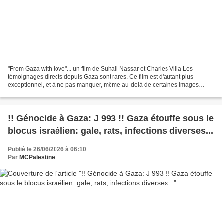
"From Gaza with love"... un film de Suhail Nassar et Charles Villa Les
témoignages directs depuis Gaza sont rares. Ce film est d'autant plus
exceptionnel, et à ne pas manquer, même au-delà de certaines images
parfois très difficiles. Merci de le diffuser...
!! Génocide à Gaza: J 993 !! Gaza étouffe sous le
blocus israélien: gale, rats, infections diverses...
Publié le 26/06/2026 à 06:10
Par
MCPalestine