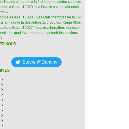
int l’accès à l’eau et à la fraîcheur en pleine canicule
ocide à Gaza: J 1029 !! La France « va devoir nous
dre »
nocide à Gaza: J 1028 !! Les États membres de la CPI
 à la majorité la destitution du procureur Karim Khan
nocide à Gaza: J 1027 !! Les psychopathes sionistes
ent plus quoi inventer pour maintenir les tensions
-O
EZ-NOUS
Suivre @Danvhv
HIVES
ût
(8)
illet
écembre
(30)
(28)
in
ovembre
écembre
(29)
(30)
(31)
ai
tobre
ovembre
écembre
(31)
(31)
(30)
(31)
ril
eptembre
tobre
ovembre
écembre
(29)
(31)
(30)
(27)
(30)
ars
ût
eptembre
tobre
ovembre
écembre
(31)
(31)
(32)
(26)
(27)
(30)
vrier
illet
ût
eptembre
tobre
ovembre
écembre
(31)
(31)
(26)
(26)
(26)
(28)
(26)
nvier
in
illet
ût
eptembre
tobre
ovembre
écembre
(29)
(15)
(30)
(29)
(26)
(26)
(30)
(26)
ai
in
illet
ût
eptembre
tobre
ovembre
écembre
(31)
(29)
(18)
(19)
(29)
(29)
(30)
(26)