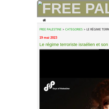
Home
FREE PALESTINE
>
CATEGORIES
>
LE RÉGIME TERR
19 mai 2023
Le régime terroriste israélien et son