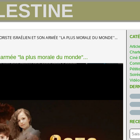
CATÉ
ORISTE ISRAÉLIEN ET SON ARMÉE ''LA PLUS MORALE DU MONDE''...
Articl
Chart
 armée ''la plus morale du monde''...
Ciné 
Comme
Pétiti
Soirée
Vidéo
DER
RECE