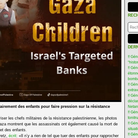
REC
DERN
!! Gén
“hist
!! Gén
étonné
bomba
!! Gén
extra
!! Gén
déclar
airement des enfants pour faire pression sur la résistance
Netan
!! Gén
tonit
iser les chefs militaires de la résistance palestinienne, les photos
!! Gé
Gaza montrent que les assassinats ont également causé la mort de
situat
et des enfants.
!! Gén
retz
,
écrit
: «Il n’y a rien de tel que tuer des enfants pour rapprocher