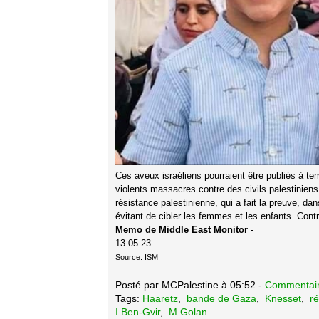
Ces aveux israéliens pourraient être publiés à t
violents massacres contre des civils palestiniens
résistance palestinienne, qui a fait la preuve, da
évitant de cibler les femmes et les enfants. Cont
Memo de Middle East Monitor -
13.05.23
Source:
ISM
Posté par MCPalestine à 05:52 -
Commentair
Tags:
Haaretz
,
bande de Gaza
,
Knesset
,
ré
I.Ben-Gvir
,
M.Golan