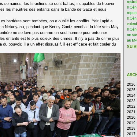
restre
es semaines, les Israéliens se sont battus, incapables de trouver
!! Gén
rivés les meurtres des enfants dans la bande de Gaza et nous
répon
!! Gé
Les barrières sont tombées, on a oublié les conflits. Yair Lapid a
votent
min Netanyahu, pendant que Benny Gantz penchait la tête vers May
!! Gé
te entière ne se lève pas comme un seul homme pour entonner
ne sav
r des enfants est le plus odieux des crimes. Il n’y a pas de crime plus
au M
a du pouvoir. Il a un effet dissuasif, il est efficace et fait couler du
SUIV
ARC
2026
2025
Ao
2024
Ju
D
2023
Ju
N
D
2022
M
Oc
N
D
2021
Av
S
Oc
N
D
2020
M
Ao
S
Oc
N
D
2019
Fé
Ju
Ao
S
Oc
N
D
2018
Ja
Ju
Ju
Ao
S
Oc
N
D
2017
M
Ju
Ju
Ao
S
Oc
N
D