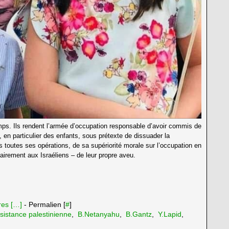
emps. Ils rendent l’armée d’occupation responsable d’avoir commis de
, en particulier des enfants, sous prétexte de dissuader la
ns toutes ses opérations, de sa supériorité morale sur l’occupation en
rairement aux Israéliens – de leur propre aveu.
es [
…
]
- Permalien [
#
]
sistance palestinienne
,
B.Netanyahu
,
B.Gantz
,
Y.Lapid
,