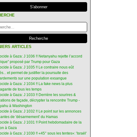
HERCHE
IERS ARTICLES
ocide à Gaza: J 1036 !! Netanyahu rejette l’accord
orique” proposé par Trump pour Gaza
ocide à Gaza: J 1035 !! Le contraire nous eût
s... et permet de justifier la poursuite des
rdements sur une population exsangue
ocide à Gaza: J 1034 !! La fake news la plus
vagante de tous les temps
ocide à Gaza: J 1033 !! Derrière les sourires &
ations de façade, décrypter la rencontre Trump -
yahu à Washington
ocide à Gaza: J 1032 !! Le point sur les annonces
ruantes de 'désarmement' du Hamas
nocide à Gaza: J 1031 !! Point hebdomadaire de la
ion à Gaza
ocide à Gaza: J 1030 !! «45° sous les tentes»: 'Israël'