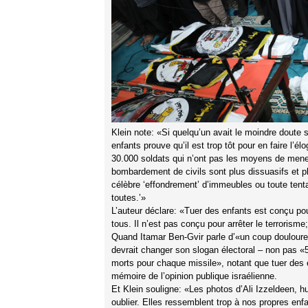
Klein note: «Si quelqu’un avait le moindre doute s
enfants prouve qu’il est trop tôt pour en faire l’él
30.000 soldats qui n’ont pas les moyens de mener
bombardement de civils sont plus dissuasifs et pl
célèbre ‘effondrement’ d’immeubles ou toute tenta
toutes.’»
L’auteur déclare: «Tuer des enfants est conçu pour
tous. Il n’est pas conçu pour arrêter le terrorisme
Quand Itamar Ben-Gvir parle d’«un coup douloureux»
devrait changer son slogan électoral – non pas «5
morts pour chaque missile», notant que tuer des 
mémoire de l’opinion publique israélienne.
Et Klein souligne: «Les photos d’Ali Izzeldeen, h
oublier. Elles ressemblent trop à nos propres en