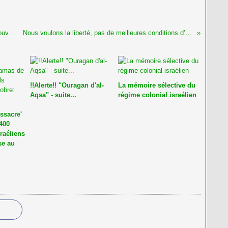
Le mouvement BDS enfin repris par certains gouvernements
Nous voulons la liberté, pas de meilleures conditions d’oppression!
!!Alerte!! "Ouragan d'al-
La mémoire sélective du
Aqsa" - suite...
régime colonial israélien
ssacre'
400
sraéliens
se au