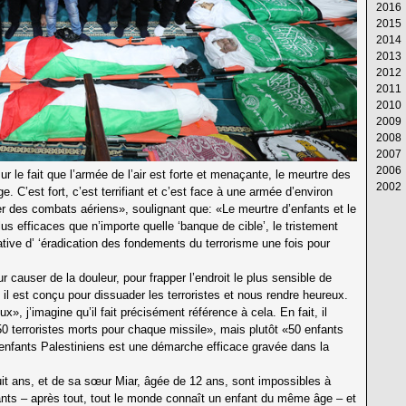
2016
Av
M
Ju
Ju
Ao
S
Oc
N
D
2015
M
Av
M
Ju
Ju
Ao
S
Oc
N
D
2014
Fé
M
Av
M
Ju
Ju
Ao
S
Oc
N
D
2013
Ja
Fé
M
Av
M
Ju
Ju
Ao
S
Oc
N
D
2012
Ja
Fé
M
Av
M
Ju
Ju
Ao
S
Oc
N
D
2011
Ja
Fé
M
Av
M
Ju
Ju
Ao
S
Oc
N
D
2010
Ja
Fé
M
Av
M
Ju
Ju
Ao
S
Oc
N
D
2009
Ja
Fé
M
Av
M
Ju
Ju
Ao
S
Oc
N
D
2008
Ja
Fé
M
Av
M
Ju
Ju
Ao
S
Oc
N
D
2007
Ja
Fé
M
Av
M
Ju
Ju
Ao
S
Oc
N
D
2006
Ja
Fé
M
Av
M
Ju
Ju
Ao
S
Oc
N
D
ur le fait que l’armée de l’air est forte et menaçante, le meurtre des
2002
Ja
Fé
M
Av
M
Ju
Ju
Ao
S
Oc
N
D
oge. C’est fort, c’est terrifiant et c’est face à une armée d’environ
Ja
Fé
M
Av
M
Ju
Ju
Ao
S
Oc
N
Ja
 des combats aériens», soulignant que: «Le meurtre d’enfants et le
Ja
Fé
M
Av
M
Ju
Ju
Ao
S
us efficaces que n’importe quelle ‘banque de cible’, le tristement
Ja
Fé
M
Av
M
Ju
Ju
Ao
tive d’ ‘éradication des fondements du terrorisme une fois pour
Ja
Fé
M
Av
M
Ju
Ju
Ja
Fé
M
Av
M
Ju
 causer de la douleur, pour frapper l’endroit le plus sensible de
Ja
Fé
M
Av
M
; il est conçu pour dissuader les terroristes et nous rendre heureux.
Ja
Fé
M
Av
, j’imagine qu’il fait précisément référence à cela. En fait, il
Ja
Fé
M
0 terroristes morts pour chaque missile», mais plutôt «50 enfants
Ja
Fé
enfants Palestiniens est une démarche efficace gravée dans la
Ja
uit ans, et de sa sœur Miar, âgée de 12 ans, sont impossibles à
fants – après tout, tout le monde connaît un enfant du même âge – et