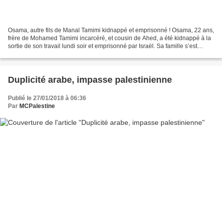
Osama, autre fils de Manal Tamimi kidnappé et emprisonné ! Osama, 22 ans,
frère de Mohamed Tamimi incarcéré, et cousin de Ahed, a été kidnappé à la
sortie de son travail lundi soir et emprisonné par Israël. Sa famille s’est
demandée toute la nuit ce qu’il...
Duplicité arabe, impasse palestinienne
Publié le 27/01/2018 à 06:36
Par
MCPalestine