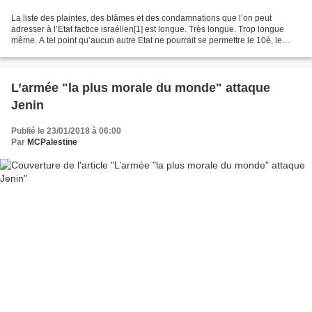
La liste des plaintes, des blâmes et des condamnations que l’on peut
adresser à l’Etat factice israélien[1] est longue. Très longue. Trop longue
même. A tel point qu’aucun autre Etat ne pourrait se permettre le 10è, le
100è de ce que l’administration...
L’armée "la plus morale du monde" attaque
Jenin
Publié le 23/01/2018 à 06:00
Par
MCPalestine