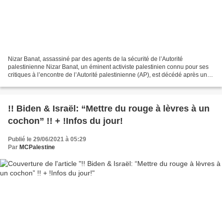
Nizar Banat, assassiné par des agents de la sécurité de l’Autorité
palestinienne Nizar Banat, un éminent activiste palestinien connu pour ses
critiques à l’encontre de l’Autorité palestinienne (AP), est décédé après un
raid effectué jeudi 24.06, tôt le...
!! Biden & Israël: “Mettre du rouge à lèvres à un
cochon” !! + !Infos du jour!
Publié le 29/06/2021 à 05:29
Par
MCPalestine