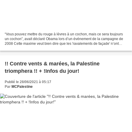
“Vous pouvez mettre du rouge à lèvres à un cochon, mais ce sera toujours
un cochon”, avait déclaré Obama lors d’un événement de la campagne de
2008 Cette maxime veut bien dire que les 'ravalements de façade' n’ont
aucune incidence sur les résultats et...
!! Contre vents & marées, la Palestine
triomphera !! + !Infos du jour!
Publié le 28/06/2021 à 05:17
Par
MCPalestine