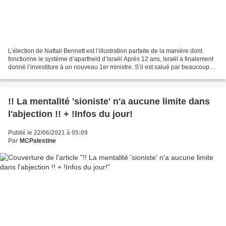
L’élection de Naftali Bennett est l’illustration parfaite de la manière dont
fonctionne le système d’apartheid d’Israël Après 12 ans, Israël a finalement
donné l’investiture à un nouveau 1er ministre. S’il est salué par beaucoup
comme l’opportunité d’un...
!! La mentalité 'sioniste' n'a aucune limite dans
l'abjection !! + !Infos du jour!
Publié le 22/06/2021 à 05:09
Par
MCPalestine