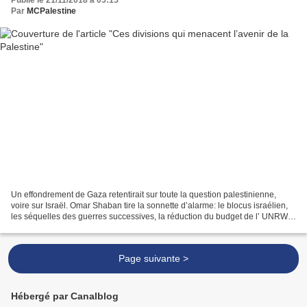
Publié le 21/11/2018 à 05:15
Par
MCPalestine
Un effondrement de Gaza retentirait sur toute la question palestinienne,
voire sur Israël. Omar Shaban tire la sonnette d’alarme: le blocus israélien,
les séquelles des guerres successives, la réduction du budget de l’ UNRWA
représentent un péril immédiat,...
Page suivante >
Hébergé par Canalblog