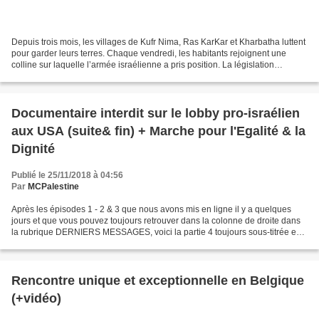
Depuis trois mois, les villages de Kufr Nima, Ras KarKar et Kharbatha luttent
pour garder leurs terres. Chaque vendredi, les habitants rejoignent une
colline sur laquelle l’armée israélienne a pris position. La législation
israélienne permet à l’État...
Documentaire interdit sur le lobby pro-israélien
aux USA (suite& fin) + Marche pour l'Egalité & la
Dignité
Publié le 25/11/2018 à 04:56
Par
MCPalestine
Après les épisodes 1 - 2 & 3 que nous avons mis en ligne il y a quelques
jours et que vous pouvez toujours retrouver dans la colonne de droite dans
la rubrique DERNIERS MESSAGES, voici la partie 4 toujours sous-titrée en
français, intitulée: "Le marketing...
Rencontre unique et exceptionnelle en Belgique
(+vidéo)