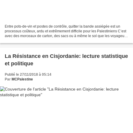
Entre pots-de-vin et postes de contrôle, quitter la bande assiégée est un
processus coûteux, ardu et extrêmement difficile pour les Palestiniens C’est
avec des morceaux de carton, des sacs ou à même le sol que les voyageurs
reposent leur tête lors de...
La Résistance en Cisjordanie: lecture statistique
et politique
Publié le 27/11/2018 à 05:14
Par
MCPalestine