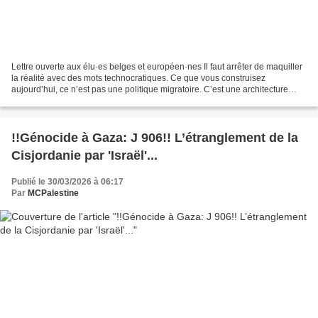
Lettre ouverte aux élu·es belges et européen·nes Il faut arrêter de maquiller
la réalité avec des mots technocratiques. Ce que vous construisez
aujourd’hui, ce n’est pas une politique migratoire. C’est une architecture
globale de domination. Une architecture...
!!Génocide à Gaza: J 906!! L’étranglement de la
Cisjordanie par 'Israël'...
Publié le 30/03/2026 à 06:17
Par
MCPalestine