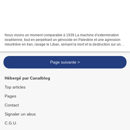
Nous vivons un moment comparable à 1939 La machine d’extermination
israélienne, tout en perpétrant un génocide en Palestine et une agression
meurtrière en Iran, ravage le Liban, semant la mort et la destruction sur une
vaste portion du pays. Des quartiers...
Page suivante >
Hébergé par Canalblog
Top articles
Pages
Contact
Signaler un abus
C.G.U.