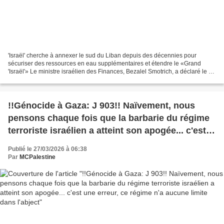
'Israël' cherche à annexer le sud du Liban depuis des décennies pour
sécuriser des ressources en eau supplémentaires et étendre le «Grand
'Israël'» Le ministre israélien des Finances, Bezalel Smotrich, a déclaré le 23
mars qu''Israël' devrait annexer...
!!Génocide à Gaza: J 903!! Naïvement, nous
pensons chaque fois que la barbarie du régime
terroriste israélien a atteint son apogée... c'est
une erreur, ce régime n'a aucune limite dans
Publié le 27/03/2026 à 06:38
l'abject
Par
MCPalestine