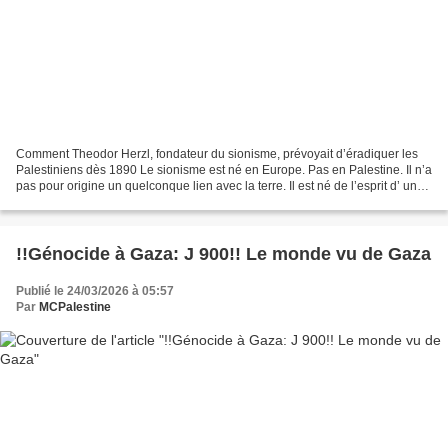
Comment Theodor Herzl, fondateur du sionisme, prévoyait d’éradiquer les
Palestiniens dès 1890 Le sionisme est né en Europe. Pas en Palestine. Il n’a
pas pour origine un quelconque lien avec la terre. Il est né de l’esprit d’ un
journaliste juif hongrois...
!!Génocide à Gaza: J 900!! Le monde vu de Gaza
Publié le 24/03/2026 à 05:57
Par
MCPalestine