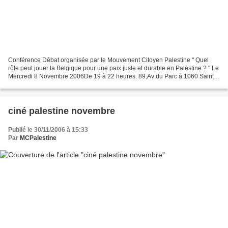
Conférence Débat organisée par le Mouvement Citoyen Palestine " Quel
rôle peut jouer la Belgique pour une paix juste et durable en Palestine ? " Le
Mercredi 8 Novembre 2006De 19 à 22 heures. 89,Av du Parc à 1060 Saint-
GillesTram 18, bus 48. Arrêt Combaz...
ciné palestine novembre
Publié le 30/11/2006 à 15:33
Par
MCPalestine