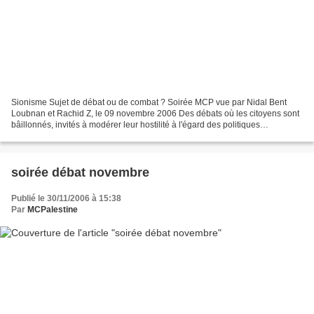
Sionisme Sujet de débat ou de combat ? Soirée MCP vue par Nidal Bent
Loubnan et Rachid Z, le 09 novembre 2006 Des débats où les citoyens sont
bâillonnés, invités à modérer leur hostilité à l'égard des politiques
meurtrières de l'Etat sioniste, le Mouvement...
soirée débat novembre
Publié le 30/11/2006 à 15:38
Par
MCPalestine