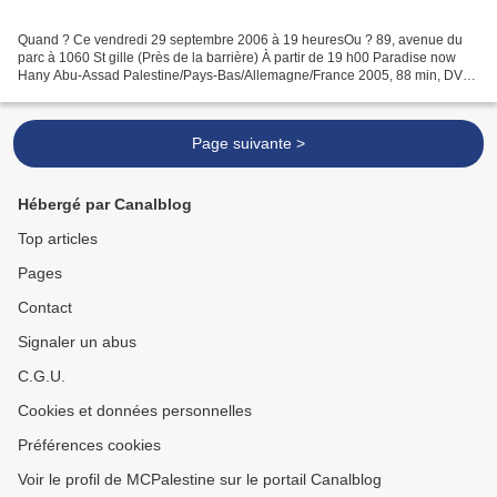
Quand ? Ce vendredi 29 septembre 2006 à 19 heuresOu ? 89, avenue du
parc à 1060 St gille (Près de la barrière) À partir de 19 h00 Paradise now
Hany Abu-Assad Palestine/Pays-Bas/Allemagne/France 2005, 88 min, DVD
Deux amis d’enfance palestiniens, Khaled...
Page suivante >
Hébergé par Canalblog
Top articles
Pages
Contact
Signaler un abus
C.G.U.
Cookies et données personnelles
Préférences cookies
Voir le profil de MCPalestine sur le portail Canalblog