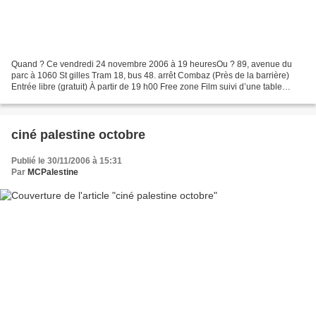
Quand ? Ce vendredi 24 novembre 2006 à 19 heuresOu ? 89, avenue du
parc à 1060 St gilles Tram 18, bus 48. arrêt Combaz (Près de la barrière)
Entrée libre (gratuit) À partir de 19 h00 Free zone Film suivi d’une table
ronde citoyenne Amos Gitaï Israël 2005,...
ciné palestine octobre
Publié le 30/11/2006 à 15:31
Par
MCPalestine