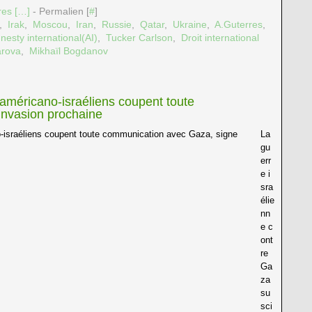
es [
…
]
- Permalien [
#
]
,
Irak
,
Moscou
,
Iran
,
Russie
,
Qatar
,
Ukraine
,
A.Guterres
,
esty international(AI)
,
Tucker Carlson
,
Droit international
arova
,
Mikhaïl Bogdanov
américano-israéliens coupent toute
invasion prochaine
La
gu
err
e i
sra
élie
nn
e c
ont
re
Ga
za
su
sci