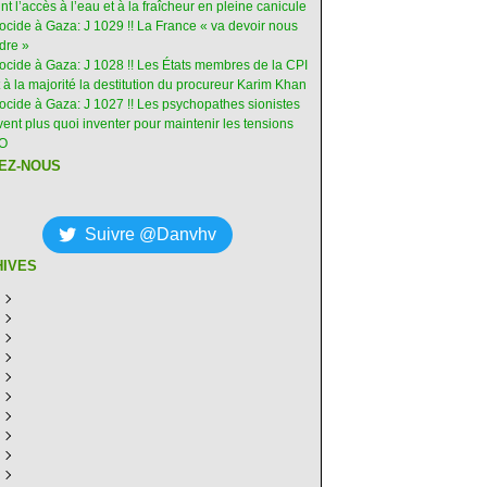
int l’accès à l’eau et à la fraîcheur en pleine canicule
ocide à Gaza: J 1029 !! La France « va devoir nous
dre »
nocide à Gaza: J 1028 !! Les États membres de la CPI
 à la majorité la destitution du procureur Karim Khan
nocide à Gaza: J 1027 !! Les psychopathes sionistes
ent plus quoi inventer pour maintenir les tensions
-O
EZ-NOUS
Suivre @Danvhv
HIVES
ût
(8)
illet
écembre
(30)
(28)
in
ovembre
écembre
(29)
(30)
(31)
ai
tobre
ovembre
écembre
(31)
(31)
(30)
(31)
ril
eptembre
tobre
ovembre
écembre
(29)
(31)
(30)
(27)
(30)
ars
ût
eptembre
tobre
ovembre
écembre
(31)
(31)
(32)
(26)
(27)
(30)
vrier
illet
ût
eptembre
tobre
ovembre
écembre
(31)
(31)
(26)
(26)
(26)
(28)
(26)
nvier
in
illet
ût
eptembre
tobre
ovembre
écembre
(29)
(15)
(30)
(29)
(26)
(26)
(30)
(26)
ai
in
illet
ût
eptembre
tobre
ovembre
écembre
(31)
(29)
(18)
(19)
(29)
(29)
(30)
(26)