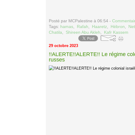
Posté par MCPalestine à 06:54 -
Commentair
Tags:
hamas
,
Rafah
,
Haaretz
,
Hébron
,
Ne
Chatila
,
Shireen Abu Akleh
,
Kafr Kassem
29 octobre 2023
!!ALERTE!!ALERTE!! Le régime coloni
russes