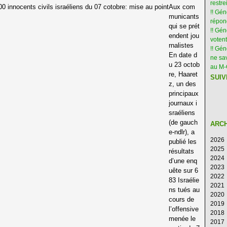
restre
Aux com
!! Gén
municants
répon
qui se prét
!! Gé
endent jou
votent
rnalistes
!! Gé
En date d
ne sav
u 23 octob
au M
re, Haaret
SUIV
z, un des
principaux
journaux i
sraéliens
(de gauch
ARC
e-ndlr), a
2026
publié les
2025
Ao
résultats
2024
Ju
D
d’une enq
2023
Ju
N
D
uête sur 6
2022
M
Oc
N
D
83 Israélie
2021
Av
S
Oc
N
D
ns tués au
2020
M
Ao
S
Oc
N
D
cours de
2019
Fé
Ju
Ao
S
Oc
N
D
l’offensive
2018
Ja
Ju
Ju
Ao
S
Oc
N
D
menée le
2017
M
Ju
Ju
Ao
S
Oc
N
D