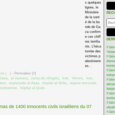
s quelques
lignes, le
Ministère
REC
de la sant
é de la ba
nde de Ga
za confirm
e ces chiff
DERN
res terrifia
nts. L’héca
!! Gén
tombe des
“hist
victimes p
!! Gén
alestinienn
étonné
es...
bomba
!! Gén
es [
…
]
- Permalien [
#
]
extra
Gaza
,
al Jazeera
,
camp de réfugiés
,
Irak
,
Yémen
,
Iran
,
!! Gén
nken
,
esplanade al-Aqsa
,
hôpital al-Shifa
,
régime terroriste
déclar
lestinienne
,
hôpital al-Quds
Netan
!! Gén
tonit
!! Gé
as de 1400 innocents civils israéliens du 07
situat
!! Gén