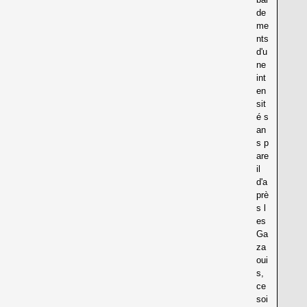
de
me
nts
d'u
ne
int
en
sit
é s
an
s p
are
il
d'a
prè
s l
es
Ga
za
oui
s,
ce
soi