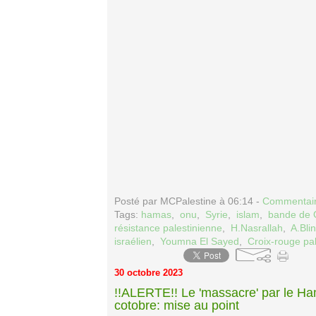
Posté par MCPalestine à 06:14 -
Commentair
Tags:
hamas
,
onu
,
Syrie
,
islam
,
bande de 
résistance palestinienne
,
H.Nasrallah
,
A.Bli
israélien
,
Youmna El Sayed
,
Croix-rouge pa
30 octobre 2023
!!ALERTE!! Le 'massacre' par le Ham
cotobre: mise au point