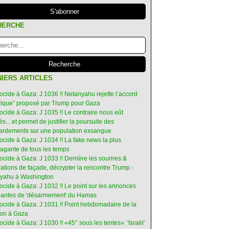
HERCHE
IERS ARTICLES
ocide à Gaza: J 1036 !! Netanyahu rejette l’accord
orique” proposé par Trump pour Gaza
ocide à Gaza: J 1035 !! Le contraire nous eût
s... et permet de justifier la poursuite des
rdements sur une population exsangue
ocide à Gaza: J 1034 !! La fake news la plus
vagante de tous les temps
ocide à Gaza: J 1033 !! Derrière les sourires &
ations de façade, décrypter la rencontre Trump -
yahu à Washington
ocide à Gaza: J 1032 !! Le point sur les annonces
ruantes de 'désarmement' du Hamas
nocide à Gaza: J 1031 !! Point hebdomadaire de la
ion à Gaza
ocide à Gaza: J 1030 !! «45° sous les tentes»: 'Israël'