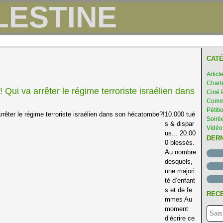
CATÉ
Articl
Chart
ui va arrêter le régime terroriste israélien dans
Ciné 
Comme
Pétiti
10.000 tué
Soirée
s & dispar
Vidéo
us... 20.00
DER
0 blessés.
Au nombre
desquels,
une majori
té d’enfant
s et de fe
RECE
mmes Au
moment
d’écrire ce