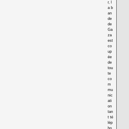
r, l
a b
an
de
de
Ga
za
est
co
up
ée
de
tou
te
co
m
mu
nic
ati
on
tan
t té
lép
ho