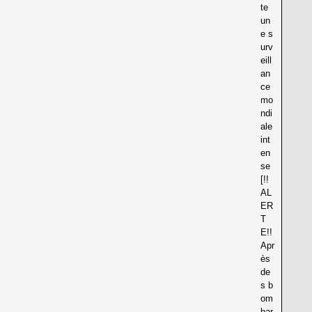
te
un
e s
urv
eill
an
ce
mo
ndi
ale
int
en
se
[!!
AL
ER
T
E!!
Apr
ès
de
s b
om
bar