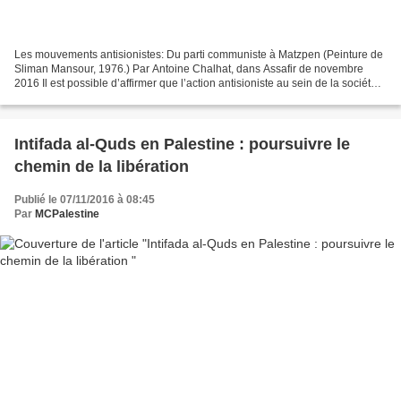
Les mouvements antisionistes: Du parti communiste à Matzpen (Peinture de
Sliman Mansour, 1976.) Par Antoine Chalhat, dans Assafir de novembre
2016 Il est possible d’affirmer que l’action antisioniste au sein de la société
juive, lancée par des groupes...
Intifada al-Quds en Palestine : poursuivre le
chemin de la libération
Publié le 07/11/2016 à 08:45
Par
MCPalestine