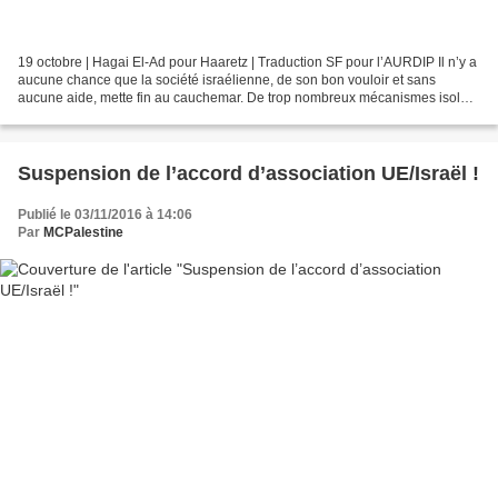
19 octobre | Hagai El-Ad pour Haaretz | Traduction SF pour l’AURDIP Il n’y a
aucune chance que la société israélienne, de son bon vouloir et sans
aucune aide, mette fin au cauchemar. De trop nombreux mécanismes isolent
la violence que nous mettons en...
Suspension de l’accord d’association UE/Israël !
Publié le 03/11/2016 à 14:06
Par
MCPalestine