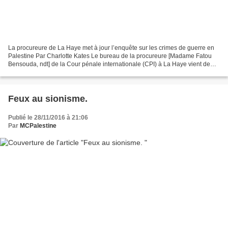
La procureure de La Haye met à jour l’enquête sur les crimes de guerre en
Palestine Par Charlotte Kates Le bureau de la procureure [Madame Fatou
Bensouda, ndt] de la Cour pénale internationale (CPI) à La Haye vient de
publier un rapport (1) sur les activités...
Feux au sionisme.
Publié le 28/11/2016 à 21:06
Par
MCPalestine