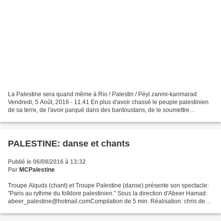
La Palestine sera quand même à Rio ! Palestin / Péyi zanmi-kanmarad
Vendredi, 5 Août, 2016 - 11:41 En plus d'avoir chassé le peuple palestinien
de sa terre, de l'avoir parqué dans des bantoustans, de le soumettre
régulièrement à des bombardements criminels...
PALESTINE: danse et chants
Publié le 06/08/2016 à 13:32
Par
MCPalestine
Troupe Alquds (chant) et Troupe Palestine (danse) présente son spectacle:
"Paris au rythme du folklore palestinien." Sous la direction d'Abeer Hamad:
abeer_palestine@hotmail.comCompilation de 5 min. Réalisation: chris den
hond