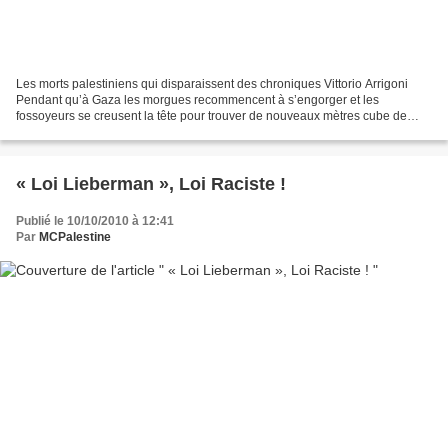
Les morts palestiniens qui disparaissent des chroniques Vittorio Arrigoni
Pendant qu’à Gaza les morgues recommencent à s’engorger et les
fossoyeurs se creusent la tête pour trouver de nouveaux mètres cube de
terre à remplir, à Jérusalem certains ont donné...
« Loi Lieberman », Loi Raciste !
Publié le 10/10/2010 à 12:41
Par
MCPalestine