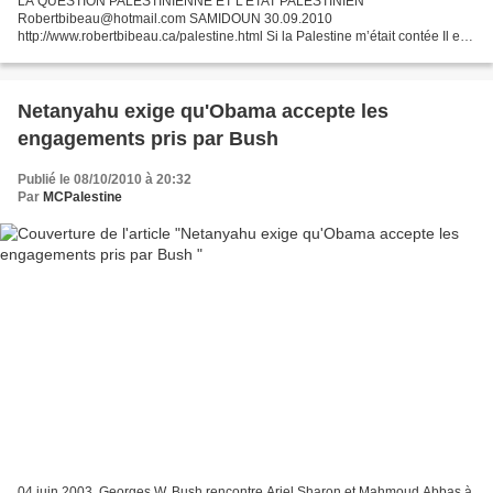
LA QUESTION PALESTINIENNE ET L’ÉTAT PALESTINIEN
Robertbibeau@hotmail.com SAMIDOUN 30.09.2010
http://www.robertbibeau.ca/palestine.html Si la Palestine m’était contée Il est
fortement recommandé d’aborder l'ensemble des problèmes, des
événements à présenter,...
Netanyahu exige qu'Obama accepte les
engagements pris par Bush
Publié le 08/10/2010 à 20:32
Par
MCPalestine
04 juin 2003. Georges W. Bush rencontre Ariel Sharon et Mahmoud Abbas à