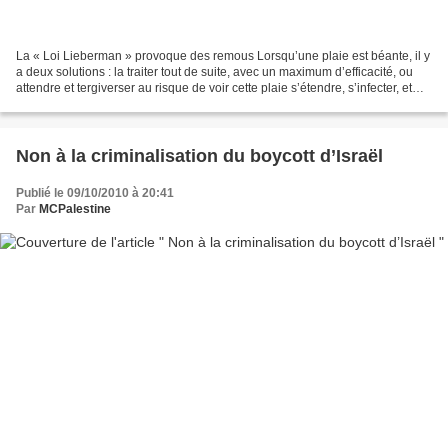
La « Loi Lieberman » provoque des remous Lorsqu’une plaie est béante, il y
a deux solutions : la traiter tout de suite, avec un maximum d’efficacité, ou
attendre et tergiverser au risque de voir cette plaie s’étendre, s’infecter, et
nécessiter un traitement...
Non à la criminalisation du boycott d’Israël
Publié le 09/10/2010 à 20:41
Par
MCPalestine