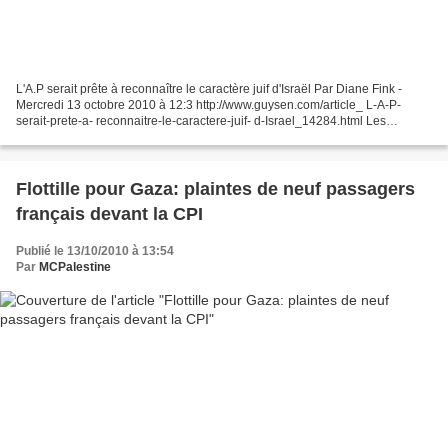
L'A.P serait prête à reconnaître le caractère juif d'Israël Par Diane Fink -
Mercredi 13 octobre 2010 à 12:3 http://www.guysen.com/article_ L-A-P-
serait-prete-a- reconnaitre-le-caractere-juif- d-Israel_14284.html Les
Palestiniens ont appelé mercredi l'administration...
Flottille pour Gaza: plaintes de neuf passagers
français devant la CPI
Publié le 13/10/2010 à 13:54
Par
MCPalestine