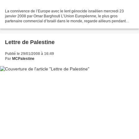
La connivence de l’Europe avec le lent génocide israélien mercredi 23
janvier 2008 par Omar Barghouti L’Union Européenne, le plus gros
partenaire commercial d’Israël dans le monde, regarde ailleurs pendant
qu’Israël resserre son siège barbare autour de...
Lettre de Palestine
Publié le 29/01/2008 à 16:49
Par
MCPalestine