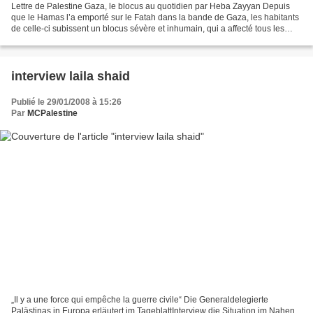
Lettre de Palestine Gaza, le blocus au quotidien par Heba Zayyan Depuis
que le Hamas l’a emporté sur le Fatah dans la bande de Gaza, les habitants
de celle-ci subissent un blocus sévère et inhumain, qui a affecté tous les
aspects de leur vie quotidienne....
interview laila shaid
Publié le 29/01/2008 à 15:26
Par
MCPalestine
„Il y a une force qui empêche la guerre civile“ Die Generaldelegierte
Palästinas in Europa erläutert im TageblattInterview die Situation im Nahen