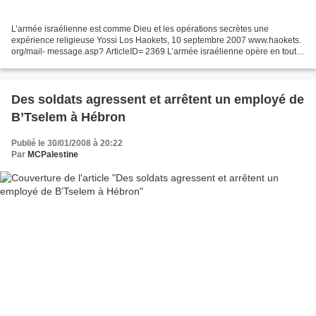
L’armée israélienne est comme Dieu et les opérations secrètes une
expérience religieuse Yossi Los Haokets, 10 septembre 2007 www.haokets.
org/mail- message.asp? ArticleID= 2369 L’armée israélienne opère en tout
lieu et à toute heure. Elle sait tout et...
Des soldats agressent et arrêtent un employé de
B’Tselem à Hébron
Publié le 30/01/2008 à 20:22
Par
MCPalestine