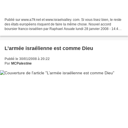
Publié sur www.a7fr.net et www.israelvalley. com. Si vous lisez bien, le reste
des états européens risquent de faire la même chose. Nouvel accord
boursier franco-israélien par Raphael Aouate lundi 28 janvier 2008 - 14:45
La France et Israël ont signé...
L’armée israélienne est comme Dieu
Publié le 30/01/2008 à 20:22
Par
MCPalestine