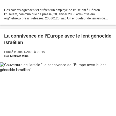
Des soldats agressent et arrêtent un employé de B’Tselem à Hébron
B’Tselem, communiqué de presse, 20 janvier 2008 www.btselem.
org/hebrew/ press_releases/ 20080120. asp Un enquêteur de terrain de
B’Tselem, Issa Amro, a été agressé et arrêté hier par des...
La connivence de l’Europe avec le lent génocide
israélien
Publié le 30/01/2008 à 09:15
Par
MCPalestine