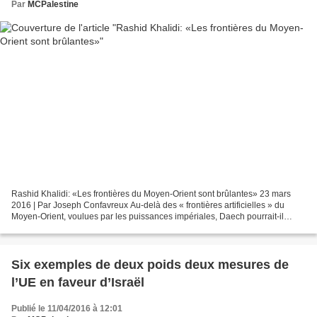
Par
MCPalestine
Rashid Khalidi: «Les frontières du Moyen-Orient sont brûlantes» 23 mars
2016 | Par Joseph Confavreux Au-delà des « frontières artificielles » du
Moyen-Orient, voulues par les puissances impériales, Daech pourrait-il
réussir là où le panarabisme a échoué,...
Six exemples de deux poids deux mesures de
l’UE en faveur d’Israël
Publié le 11/04/2016 à 12:01