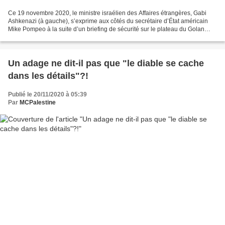
Ce 19 novembre 2020, le ministre israélien des Affaires étrangères, Gabi
Ashkenazi (à gauche), s’exprime aux côtés du secrétaire d’État américain
Mike Pompeo à la suite d’un briefing de sécurité sur le plateau du Golan
annexé par Israël, près de la frontière...
Un adage ne dit-il pas que "le diable se cache
dans les détails"?!
Publié le 20/11/2020 à 05:39
Par
MCPalestine