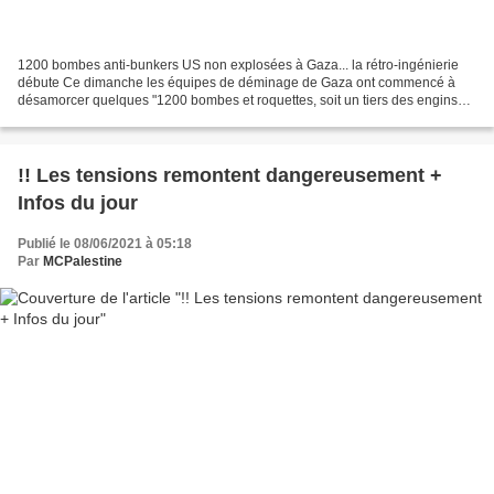
1200 bombes anti-bunkers US non explosées à Gaza... la rétro-ingénierie
débute Ce dimanche les équipes de déminage de Gaza ont commencé à
désamorcer quelques "1200 bombes et roquettes, soit un tiers des engins
que l'armée de l'air sioniste larguées sur...
!! Les tensions remontent dangereusement +
Infos du jour
Publié le 08/06/2021 à 05:18
Par
MCPalestine