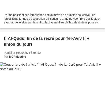
L’arme pestilentielle israélienne est un moyen de punition collective Les
forces israéliennes d’occupation utilisent une arme de «contrôle des foules»
avec laquelle elles punissent collectivement les civils palestiniens pour avoir
osé protester. A Nazareth,...
!! Al-Quds: fin de la récré pour Tel-Aviv !! +
!Infos du jour!
Publié le 19/06/2021 à 04:52
Par
MCPalestine