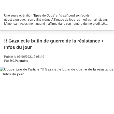
Une seule opération "Epée de Quds" et 'Israël' perd son 'poids'
géostratégique... son utilité même À l'image de tous les médias mainsteam,
l'Américain Axios ment quand il affirme dans son numéro du mercredi, 16
juin, que l'Israël de Naftali Bennett aurait...
!! Gaza et le butin de guerre de la résistance +
Infos du jour
Publié le 09/06/2021 à 05:40
Par
MCPalestine