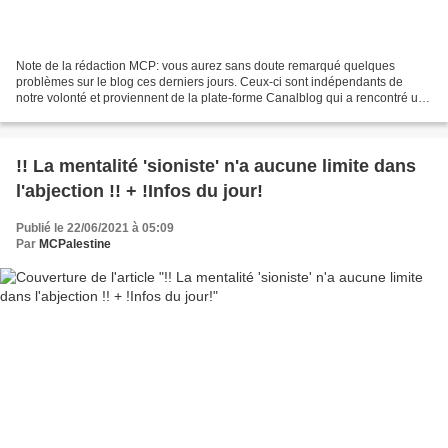
Note de la rédaction MCP: vous aurez sans doute remarqué quelques
problèmes sur le blog ces derniers jours. Ceux-ci sont indépendants de
notre volonté et proviennent de la plate-forme Canalblog qui a rencontré un
gros souci. Les choses semblent maintenant...
!! La mentalité 'sioniste' n'a aucune limite dans
l'abjection !! + !Infos du jour!
Publié le 22/06/2021 à 05:09
Par
MCPalestine