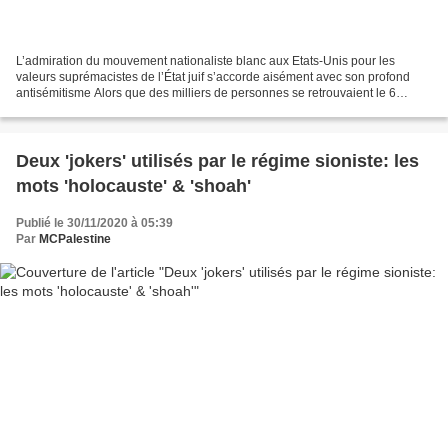
L’admiration du mouvement nationaliste blanc aux Etats-Unis pour les
valeurs suprémacistes de l’État juif s’accorde aisément avec son profond
antisémitisme Alors que des milliers de personnes se retrouvaient le 6
janvier à Washington pour le fatal rassemblement...
Deux 'jokers' utilisés par le régime sioniste: les
mots 'holocauste' & 'shoah'
Publié le 30/11/2020 à 05:39
Par
MCPalestine