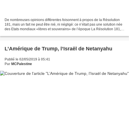
De nombreuses opinions différentes foisonnent à propos de la Résolution
181, mais un fait ne peut être nié, ni négligé: ce n’était pas une solution née
des Etats mondiaux «libres et souverains» de l’époque La Résolution 181,
approuvée par l’Assemblée...
L’Amérique de Trump, l’Israël de Netanyahu
Publié le 02/05/2019 à 05:41
Par
MCPalestine