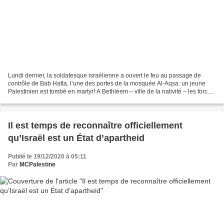
Lundi dernier, la soldatesque israélienne a ouvert le feu au passage de
contrôle de Bab Hatta, l’une des portes de la mosquée Al-Aqsa: un jeune
Palestinien est tombé en martyr! A Bethléem – ville de la nativité – les forces
d’occupation ont tout fait...
Il est temps de reconnaître officiellement
qu’Israël est un État d’apartheid
Publié le 19/12/2020 à 05:11
Par
MCPalestine