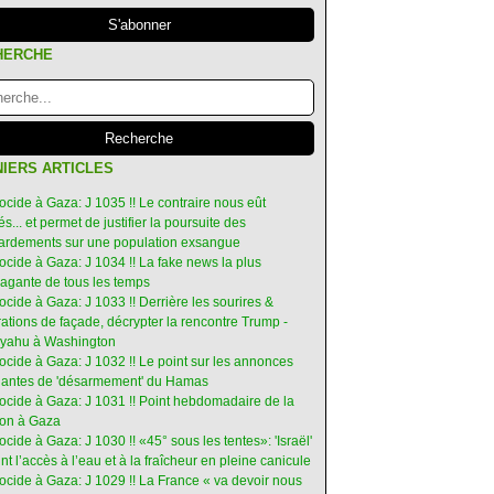
HERCHE
IERS ARTICLES
ocide à Gaza: J 1035 !! Le contraire nous eût
s... et permet de justifier la poursuite des
rdements sur une population exsangue
ocide à Gaza: J 1034 !! La fake news la plus
vagante de tous les temps
ocide à Gaza: J 1033 !! Derrière les sourires &
ations de façade, décrypter la rencontre Trump -
yahu à Washington
ocide à Gaza: J 1032 !! Le point sur les annonces
ruantes de 'désarmement' du Hamas
nocide à Gaza: J 1031 !! Point hebdomadaire de la
ion à Gaza
ocide à Gaza: J 1030 !! «45° sous les tentes»: 'Israël'
int l’accès à l’eau et à la fraîcheur en pleine canicule
ocide à Gaza: J 1029 !! La France « va devoir nous