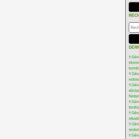
REC
DERN
!! Gén
étonné
bomba
!! Gén
extra
!! Gén
déclar
Netan
!! Gén
tonit
!! Gé
situat
!! Gén
restre
!! Gén