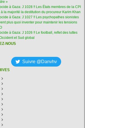
dre »
nocide à Gaza: J 1028 !! Les États membres de la CPI
 à la majorité la destitution du procureur Karim Khan
nocide à Gaza: J 1027 !! Les psychopathes sionistes
ent plus quoi inventer pour maintenir les tensions
-O
ocide à Gaza: J 1026 !! Le football, reflet des luttes
Occident et Sud global
EZ-NOUS
Suivre @Danvhv
HIVES
ût
(7)
illet
écembre
(30)
(28)
in
ovembre
écembre
(29)
(30)
(31)
ai
tobre
ovembre
écembre
(31)
(31)
(30)
(31)
ril
eptembre
tobre
ovembre
écembre
(29)
(31)
(30)
(27)
(30)
ars
ût
eptembre
tobre
ovembre
écembre
(31)
(31)
(32)
(26)
(27)
(30)
vrier
illet
ût
eptembre
tobre
ovembre
écembre
(31)
(31)
(26)
(26)
(26)
(28)
(26)
nvier
in
illet
ût
eptembre
tobre
ovembre
écembre
(29)
(15)
(30)
(29)
(26)
(26)
(30)
(26)
ai
in
illet
ût
eptembre
tobre
ovembre
écembre
(31)
(29)
(18)
(19)
(29)
(29)
(30)
(26)