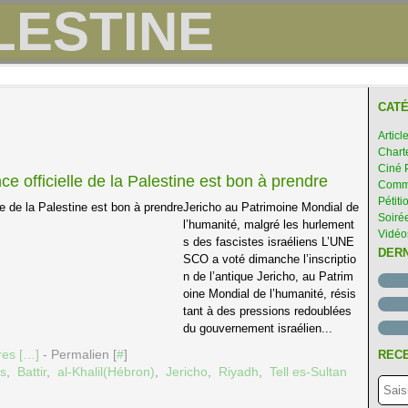
CATÉ
Articl
Chart
Ciné 
ce officielle de la Palestine est bon à prendre
Comme
Pétiti
Jericho au Patrimoine Mondial de
Soirée
l’humanité, malgré les hurlement
Vidéo
s des fascistes israéliens L’UNE
DER
SCO a voté dimanche l’inscriptio
n de l’antique Jericho, au Patrim
oine Mondial de l’humanité, résis
tant à des pressions redoublées
du gouvernement israélien...
es [
…
]
- Permalien [
#
]
RECE
es
,
Battir
,
al-Khalil(Hébron)
,
Jericho
,
Riyadh
,
Tell es-Sultan