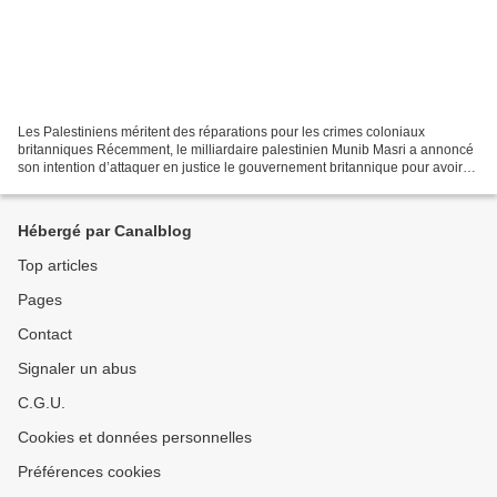
Les Palestiniens méritent des réparations pour les crimes coloniaux
britanniques Récemment, le milliardaire palestinien Munib Masri a annoncé
son intention d’attaquer en justice le gouvernement britannique pour avoir
sorti la Déclaration Balfour en 1917...
Hébergé par Canalblog
Top articles
Pages
Contact
Signaler un abus
C.G.U.
Cookies et données personnelles
Préférences cookies