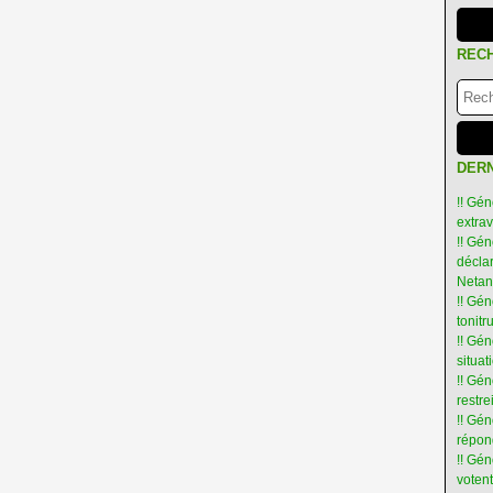
REC
DERN
!! Gén
extra
!! Gén
déclar
Netan
!! Gén
tonit
!! Gé
situat
!! Gén
restre
!! Gén
répon
!! Gé
votent