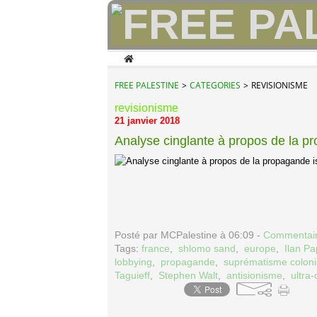
Home
FREE PALESTINE
>
CATEGORIES
>
REVISIONISME
revisionisme
21 janvier 2018
Analyse cinglante à propos de la p
Posté par MCPalestine à 06:09 -
Commentair
Tags:
france
,
shlomo sand
,
europe
,
Ilan P
lobbying
,
propagande
,
suprématisme colonia
Taguieff
,
Stephen Walt
,
antisionisme
,
ultra