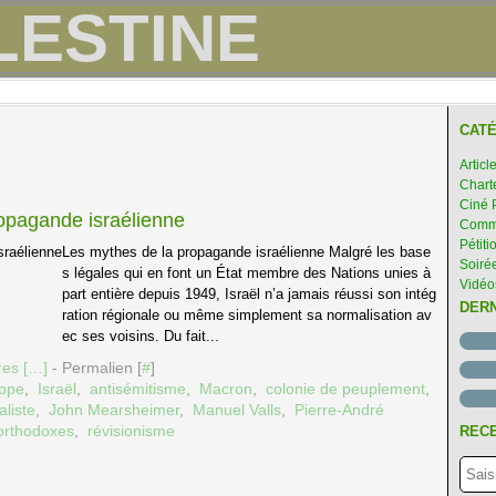
CATÉ
Articl
Chart
Ciné 
ropagande israélienne
Comme
Pétiti
Les mythes de la propagande israélienne Malgré les base
Soirée
s légales qui en font un État membre des Nations unies à
Vidéo
part entière depuis 1949, Israël n’a jamais réussi son intég
DER
ration régionale ou même simplement sa normalisation av
ec ses voisins. Du fait...
es [
…
]
- Permalien [
#
]
appe
,
Israël
,
antisémitisme
,
Macron
,
colonie de peuplement
,
liste
,
John Mearsheimer
,
Manuel Valls
,
Pierre-André
-orthodoxes
,
révisionisme
RECE