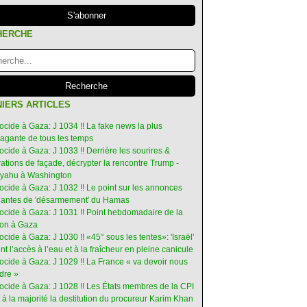
HERCHE
IERS ARTICLES
ocide à Gaza: J 1034 !! La fake news la plus
vagante de tous les temps
ocide à Gaza: J 1033 !! Derrière les sourires &
ations de façade, décrypter la rencontre Trump -
yahu à Washington
ocide à Gaza: J 1032 !! Le point sur les annonces
ruantes de 'désarmement' du Hamas
nocide à Gaza: J 1031 !! Point hebdomadaire de la
ion à Gaza
ocide à Gaza: J 1030 !! «45° sous les tentes»: 'Israël'
int l’accès à l’eau et à la fraîcheur en pleine canicule
ocide à Gaza: J 1029 !! La France « va devoir nous
dre »
nocide à Gaza: J 1028 !! Les États membres de la CPI
 à la majorité la destitution du procureur Karim Khan