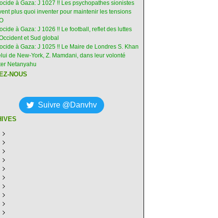
nocide à Gaza: J 1027 !! Les psychopathes sionistes
ent plus quoi inventer pour maintenir les tensions
-O
ocide à Gaza: J 1026 !! Le football, reflet des luttes
Occident et Sud global
nocide à Gaza: J 1025 !! Le Maire de Londres S. Khan
elui de New-York, Z. Mamdani, dans leur volonté
êter Netanyahu
EZ-NOUS
Suivre @Danvhv
HIVES
ût
(6)
illet
écembre
(30)
(28)
in
ovembre
écembre
(29)
(30)
(31)
ai
tobre
ovembre
écembre
(31)
(31)
(30)
(31)
ril
eptembre
tobre
ovembre
écembre
(29)
(31)
(30)
(27)
(30)
ars
ût
eptembre
tobre
ovembre
écembre
(31)
(31)
(32)
(26)
(27)
(30)
vrier
illet
ût
eptembre
tobre
ovembre
écembre
(31)
(31)
(26)
(26)
(26)
(28)
(26)
nvier
in
illet
ût
eptembre
tobre
ovembre
écembre
(29)
(15)
(30)
(29)
(26)
(26)
(30)
(26)
ai
in
illet
ût
eptembre
tobre
ovembre
écembre
(31)
(29)
(18)
(19)
(29)
(29)
(30)
(26)