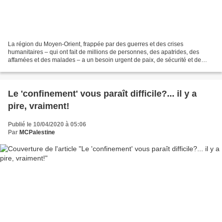
La région du Moyen-Orient, frappée par des guerres et des crises
humanitaires – qui ont fait de millions de personnes, des apatrides, des
affamées et des malades – a un besoin urgent de paix, de sécurité et de
reconstruction Cependant, grâce aux fabricants...
Le 'confinement' vous paraît difficile?... il y a
pire, vraiment!
Publié le 10/04/2020 à 05:06
Par
MCPalestine