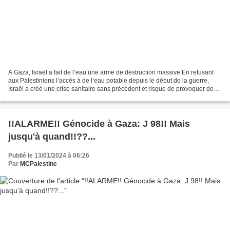
A Gaza, Israël a fait de l’eau une arme de destruction massive En refusant
aux Palestiniens l’accès à de l’eau potable depuis le début de la guerre,
Israël a créé une crise sanitaire sans précédent et risque de provoquer des
dommages écologiques irréversibles....
!!ALARME!! Génocide à Gaza: J 98!! Mais
jusqu'à quand!!??...
Publié le 13/01/2024 à 06:26
Par
MCPalestine