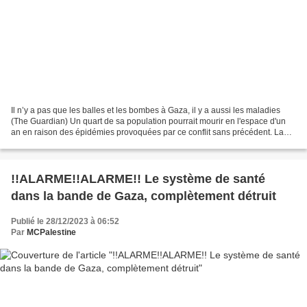
Il n’y a pas que les balles et les bombes à Gaza, il y a aussi les maladies
(The Guardian) Un quart de sa population pourrait mourir en l'espace d'un
an en raison des épidémies provoquées par ce conflit sans précédent. La
guerre entre Israël et Gaza a...
!!ALARME!!ALARME!! Le système de santé
dans la bande de Gaza, complètement détruit
Publié le 28/12/2023 à 06:52
Par
MCPalestine