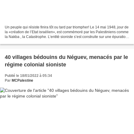
Un peuple qui résiste finira tôt ou tard par triompher! Le 14 mai 1948, jour de
la «création de l’Etat israélien», est commémoré par les Palestiniens comme
la Nakba , la Catastrophe. L’entité sioniste s’est construite sur une épuration
ethnique sans précédent...
40 villages bédouins du Néguev, menacés par le
régime colonial sioniste
Publié le 18/01/2022 à 05:34
Par
MCPalestine