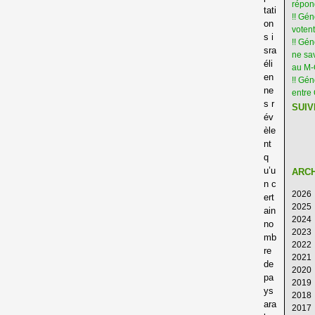
répon
tati
!! Gé
on
votent
s i
!! Gé
sra
ne sav
éli
au M
en
!! Gén
ne
entre 
s r
SUIV
év
èle
nt
q
u’u
ARC
n c
2026
ert
2025
Ao
ain
2024
Ju
D
no
2023
Ju
N
D
mb
2022
M
Oc
N
D
re
2021
Av
S
Oc
N
D
de
2020
M
Ao
S
Oc
N
D
pa
2019
Fé
Ju
Ao
S
Oc
N
D
ys
2018
Ja
Ju
Ju
Ao
S
Oc
N
D
ara
2017
M
Ju
Ju
Ao
S
Oc
N
D