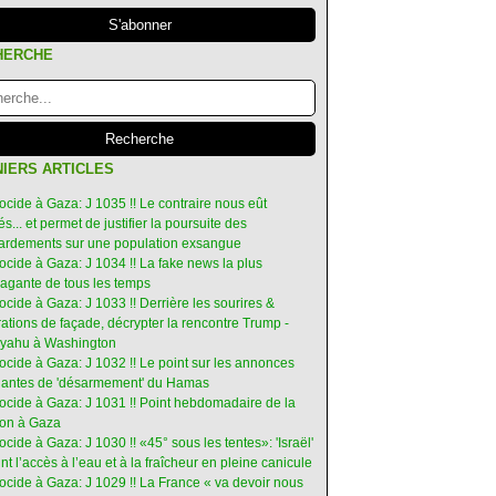
HERCHE
IERS ARTICLES
ocide à Gaza: J 1035 !! Le contraire nous eût
s... et permet de justifier la poursuite des
rdements sur une population exsangue
ocide à Gaza: J 1034 !! La fake news la plus
vagante de tous les temps
ocide à Gaza: J 1033 !! Derrière les sourires &
ations de façade, décrypter la rencontre Trump -
yahu à Washington
ocide à Gaza: J 1032 !! Le point sur les annonces
ruantes de 'désarmement' du Hamas
nocide à Gaza: J 1031 !! Point hebdomadaire de la
ion à Gaza
ocide à Gaza: J 1030 !! «45° sous les tentes»: 'Israël'
int l’accès à l’eau et à la fraîcheur en pleine canicule
ocide à Gaza: J 1029 !! La France « va devoir nous