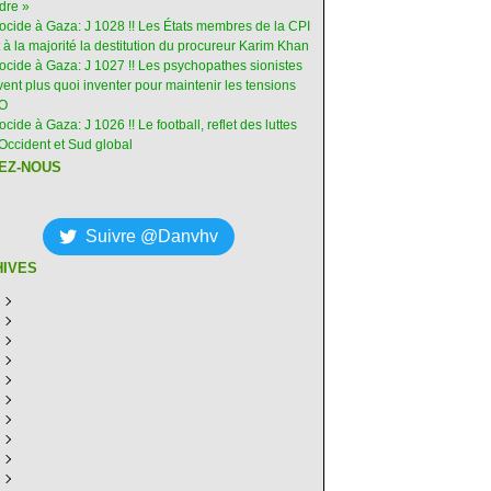
dre »
nocide à Gaza: J 1028 !! Les États membres de la CPI
 à la majorité la destitution du procureur Karim Khan
nocide à Gaza: J 1027 !! Les psychopathes sionistes
ent plus quoi inventer pour maintenir les tensions
-O
ocide à Gaza: J 1026 !! Le football, reflet des luttes
Occident et Sud global
EZ-NOUS
Suivre @Danvhv
HIVES
ût
(7)
illet
écembre
(30)
(28)
in
ovembre
écembre
(29)
(30)
(31)
ai
tobre
ovembre
écembre
(31)
(31)
(30)
(31)
ril
eptembre
tobre
ovembre
écembre
(29)
(31)
(30)
(27)
(30)
ars
ût
eptembre
tobre
ovembre
écembre
(31)
(31)
(32)
(26)
(27)
(30)
vrier
illet
ût
eptembre
tobre
ovembre
écembre
(31)
(31)
(26)
(26)
(26)
(28)
(26)
nvier
in
illet
ût
eptembre
tobre
ovembre
écembre
(29)
(15)
(30)
(29)
(26)
(26)
(30)
(26)
ai
in
illet
ût
eptembre
tobre
ovembre
écembre
(31)
(29)
(18)
(19)
(29)
(29)
(30)
(26)