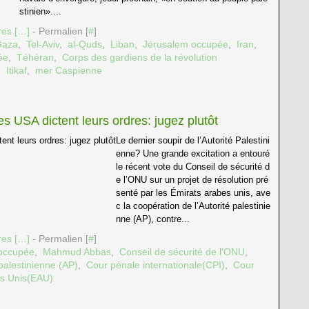
stinien»....
es [
…
]
- Permalien [
#
]
Gaza
,
Tel-Aviv
,
al-Quds
,
Liban
,
Jérusalem occupée
,
Iran
,
ée
,
Téhéran
,
Corps des gardiens de la révolution
,
Itikaf
,
mer Caspienne
s USA dictent leurs ordres: jugez plutôt
Le dernier soupir de l’Autorité Palestini
enne? Une grande excitation a entouré
le récent vote du Conseil de sécurité d
e l’ONU sur un projet de résolution pré
senté par les Émirats arabes unis, ave
c la coopération de l’Autorité palestinie
nne (AP), contre...
es [
…
]
- Permalien [
#
]
 occupée
,
Mahmud Abbas
,
Conseil de sécurité de l'ONU
,
 palestinienne (AP)
,
Cour pénale internationale(CPI)
,
Cour
es Unis(EAU)