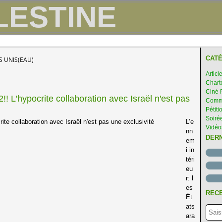
CATÉ
S UNIS(EAU)
Articl
Chart
Ciné 
 L'hypocrite collaboration avec Israël n'est pas
Comme
Pétiti
Soirée
L’e
Vidéo
nn
DER
em
i in
téri
eu
r: l
es
RECE
Ét
ats
ara