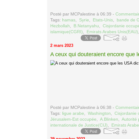
Posté par MCPalestine à 06:39 -
Commentair
Tags:
hamas
,
Syrie
,
Etats-Unis
,
bande de 
Hezbollah
,
B.Netanyahu
,
Cisjordanie occup
islamique(CGRI)
,
Emirats Arabes Unis(EAU)
2 mars 2023
A ceux qui douteraient encore que le
Posté par MCPalestine à 06:38 -
Commentair
Tags:
ligue arabe
,
Washington
,
Cisjordanie
Jérusalem-Est occupée
,
A.Blinken
,
Autorité
internationale de Justice(CIJ)
,
Emirats Arab
29 novembre 2022