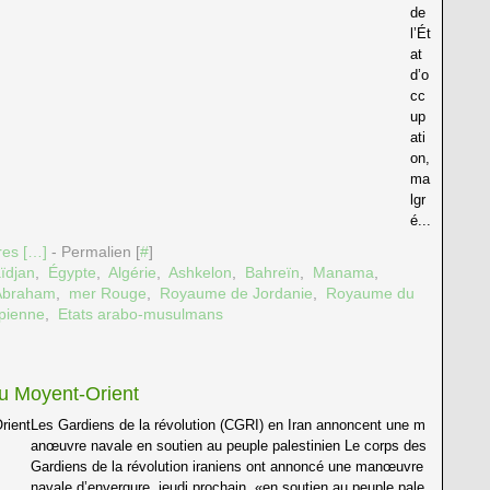
de
l’Ét
at
d’o
cc
up
ati
on,
ma
lgr
é...
es [
…
]
- Permalien [
#
]
ïdjan
,
Égypte
,
Algérie
,
Ashkelon
,
Bahreïn
,
Manama
,
'Abraham
,
mer Rouge
,
Royaume de Jordanie
,
Royaume du
pienne
,
Etats arabo-musulmans
du Moyent-Orient
Les Gardiens de la révolution (CGRI) en Iran annoncent une m
anœuvre navale en soutien au peuple palestinien Le corps des
Gardiens de la révolution iraniens ont annoncé une manœuvre
navale d’envergure, jeudi prochain, «en soutien au peuple pale