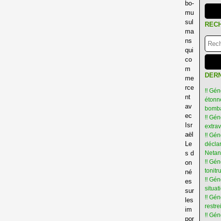
bo-
mu
sul
REC
ma
ns
qui
co
m
DERN
me
rce
!! Gén
nt
étonné
av
bomba
ec
!! Gén
Isr
extra
aël
!! Gén
Le
déclar
s d
Netan
!! Gén
on
tonit
né
!! Gé
es
situat
sur
!! Gén
les
restre
im
!! Gén
por