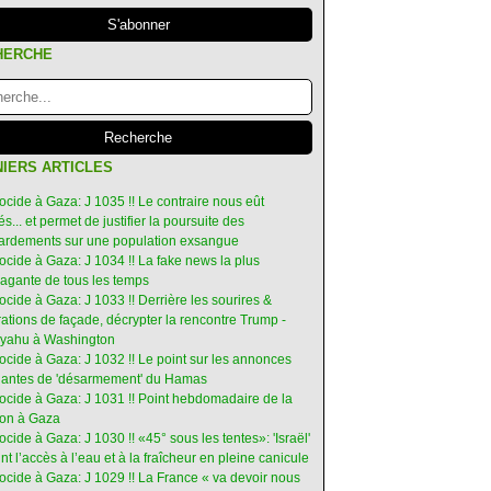
HERCHE
IERS ARTICLES
ocide à Gaza: J 1035 !! Le contraire nous eût
s... et permet de justifier la poursuite des
rdements sur une population exsangue
ocide à Gaza: J 1034 !! La fake news la plus
vagante de tous les temps
ocide à Gaza: J 1033 !! Derrière les sourires &
ations de façade, décrypter la rencontre Trump -
yahu à Washington
ocide à Gaza: J 1032 !! Le point sur les annonces
ruantes de 'désarmement' du Hamas
nocide à Gaza: J 1031 !! Point hebdomadaire de la
ion à Gaza
ocide à Gaza: J 1030 !! «45° sous les tentes»: 'Israël'
int l’accès à l’eau et à la fraîcheur en pleine canicule
ocide à Gaza: J 1029 !! La France « va devoir nous