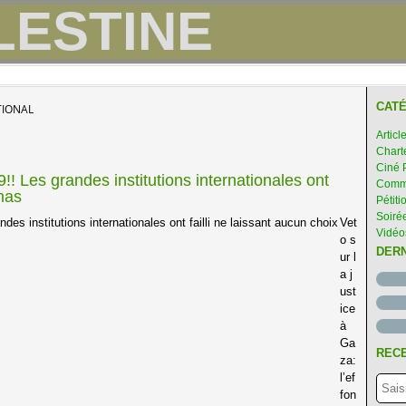
CATÉ
TIONAL
Articl
Chart
Ciné 
 Les grandes institutions internationales ont
Comme
amas
Pétiti
Soirée
Vet
Vidéo
o s
DER
ur l
a j
ust
ice
à
Ga
RECE
za:
l’ef
fon