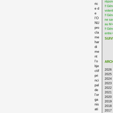
répon
ric
!! Gé
e d
votent
e
!! Gé
l’O
ne sav
NU
au M
pro
!! Gén
cla
entre 
me
SUIV
har
di
me
nt
l’o
ARC
bje
2026
ctif
2025
Ao
pri
2024
Ju
D
nci
2023
Ju
N
D
pal
2022
M
Oc
N
D
de
2021
Av
S
Oc
N
D
l’or
2020
M
Ao
S
Oc
N
D
ga
2019
Fé
Ju
Ao
S
Oc
N
D
nis
2018
Ja
Ju
Ju
Ao
S
Oc
N
D
ati
2017
M
Ju
Ju
Ao
S
Oc
N
D