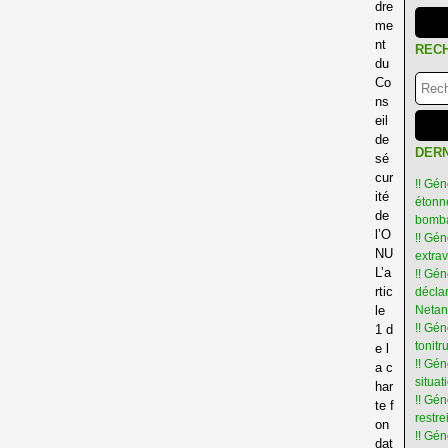
dre
me
nt
REC
du
Co
ns
eil
de
DERN
sé
cur
!! Gén
ité
étonné
de
bomba
l’O
!! Gén
NU
extra
L’a
!! Gén
rtic
déclar
le
Netan
!! Gén
1 d
tonit
e l
!! Gé
a c
situat
har
!! Gén
te f
restre
on
!! Gén
dat