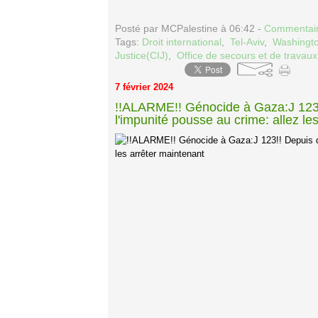
Posté par MCPalestine à 06:42 -
Commentair
Tags:
Droit international
,
Tel-Aviv
,
Washingt
Justice(CIJ)
,
Office de secours et de trava
7 février 2024
!!ALARME!! Génocide à Gaza:J 123!
l'impunité pousse au crime: allez le