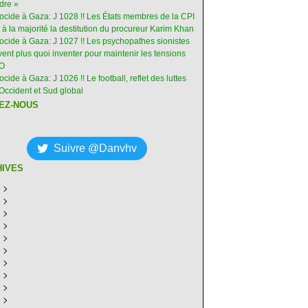
dre »
nocide à Gaza: J 1028 !! Les États membres de la CPI
 à la majorité la destitution du procureur Karim Khan
nocide à Gaza: J 1027 !! Les psychopathes sionistes
ent plus quoi inventer pour maintenir les tensions
-O
ocide à Gaza: J 1026 !! Le football, reflet des luttes
Occident et Sud global
EZ-NOUS
Suivre @Danvhv
HIVES
ût
(7)
illet
écembre
(30)
(28)
in
ovembre
écembre
(29)
(30)
(31)
ai
tobre
ovembre
écembre
(31)
(31)
(30)
(31)
ril
eptembre
tobre
ovembre
écembre
(29)
(31)
(30)
(27)
(30)
ars
ût
eptembre
tobre
ovembre
écembre
(31)
(31)
(32)
(26)
(27)
(30)
vrier
illet
ût
eptembre
tobre
ovembre
écembre
(31)
(31)
(26)
(26)
(26)
(28)
(26)
nvier
in
illet
ût
eptembre
tobre
ovembre
écembre
(29)
(15)
(30)
(29)
(26)
(26)
(30)
(26)
ai
in
illet
ût
eptembre
tobre
ovembre
écembre
(31)
(29)
(18)
(19)
(29)
(29)
(30)
(26)