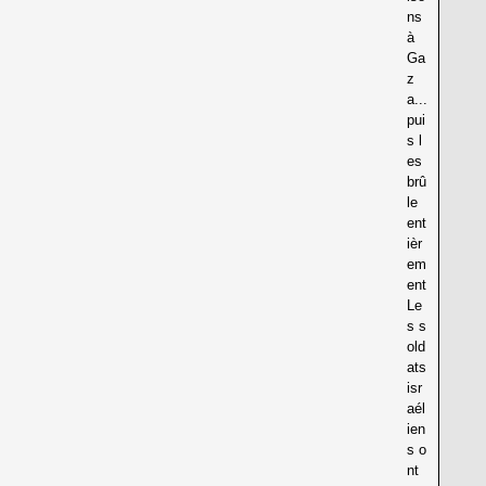
ns
à
Ga
z
a...
pui
s l
es
brû
le
ent
ièr
em
ent
Le
s s
old
ats
isr
aél
ien
s o
nt