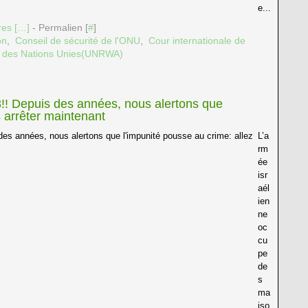
e...
es [
…
]
- Permalien [
#
]
on
,
Conseil de sécurité de l'ONU
,
Cour internationale de
ux des Nations Unies(UNRWA)
! Depuis des années, nous alertons que
s arrêter maintenant
L’a
rm
ée
isr
aél
ien
ne
oc
cu
pe
de
s
ma
iso