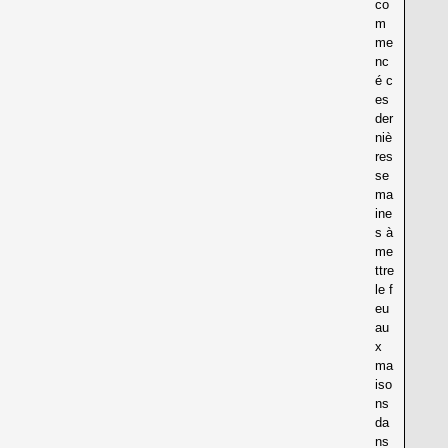
co
m
me
nc
é c
es
der
niè
res
se
ma
ine
s à
me
ttre
le f
eu
au
x
ma
iso
ns
da
ns