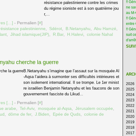
!! Gé
résistance palestinienne contre les crimes
ne sav
du régime sioniste est à son quatrième jou
au M
r,...
!! Gén
es [
…
]
- Permalien [
#
]
entre 
résistance palestinienne
,
Sdérot
,
B.Netanyahu
,
Abu Hamzé
,
!! Gé
lant
,
Jihad islamique(JIP)
,
R.Bar
,
H.Halevi
,
colonie Nahal
suit c
d'arr
SUIV
nyahu cherche la guerre
B.Netanyahu s’imagine que l’assaut sur la mosquée Al
ARC
-Aqsa l’aidera à surmonter ses difficultés intérieures et
son isolement international. Il se trompe. Le 1er minist
2026
re israélien Benjamin Netanyahu et les faucons de son
2025
Ao
gouvernement fasciste du Likud...
2024
Ju
D
2023
Ju
N
D
es [
…
]
- Permalien [
#
]
2022
M
Oc
N
D
gue arabe
,
Tel-Aviv
,
mosquée al-Aqsa
,
Jérusalem occupée
,
2021
Av
S
Oc
N
D
kud
,
dôme de fer
,
J.Biden
,
Epée de Quds
,
colonie de
2020
M
Ao
S
Oc
N
D
2019
Fé
Ju
Ao
S
Oc
N
D
2018
Ja
Ju
Ju
Ao
S
Oc
N
D
2017
M
Ju
Ju
Ao
S
Oc
N
D