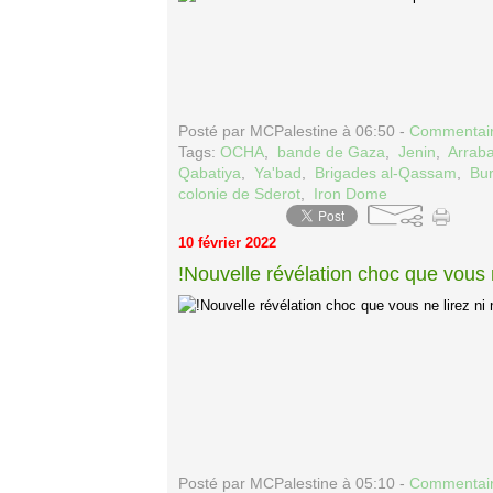
Posté par MCPalestine à 06:50 -
Commentair
Tags:
OCHA
,
bande de Gaza
,
Jenin
,
Arrab
Qabatiya
,
Ya'bad
,
Brigades al-Qassam
,
Bur
colonie de Sderot
,
Iron Dome
10 février 2022
!Nouvelle révélation choc que vous n
Posté par MCPalestine à 05:10 -
Commentair