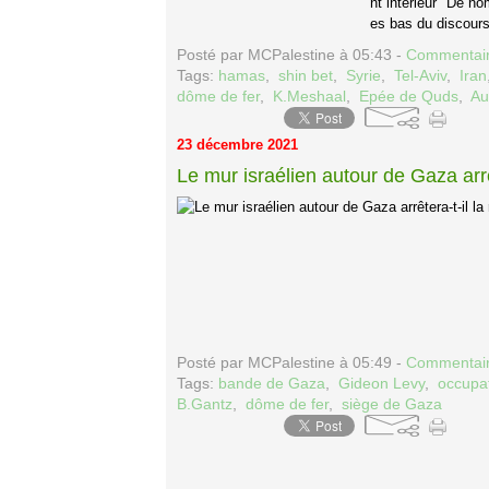
nt intérieur" De n
es bas du discours 
Posté par MCPalestine à 05:43 -
Commentair
Tags:
hamas
,
shin bet
,
Syrie
,
Tel-Aviv
,
Iran
dôme de fer
,
K.Meshaal
,
Epée de Quds
,
Au
23 décembre 2021
Le mur israélien autour de Gaza arrê
Posté par MCPalestine à 05:49 -
Commentair
Tags:
bande de Gaza
,
Gideon Levy
,
occupat
B.Gantz
,
dôme de fer
,
siège de Gaza