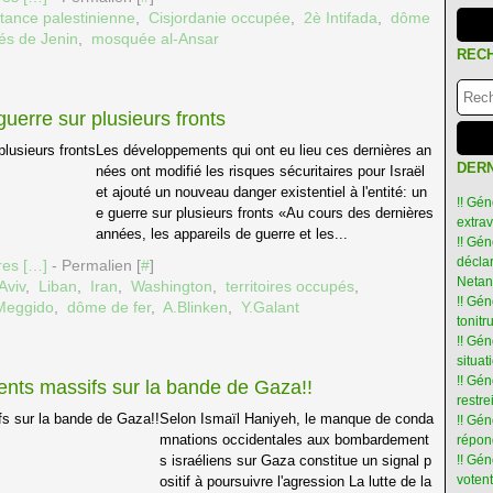
stance palestinienne
,
Cisjordanie occupée
,
2è Intifada
,
dôme
és de Jenin
,
mosquée al-Ansar
REC
guerre sur plusieurs fronts
Les développements qui ont eu lieu ces dernières an
DERN
nées ont modifié les risques sécuritaires pour Israël
et ajouté un nouveau danger existentiel à l'entité: un
!! Gén
e guerre sur plusieurs fronts «Au cours des dernières
extra
années, les appareils de guerre et les...
!! Gén
déclar
es [
…
]
- Permalien [
#
]
Netan
Aviv
,
Liban
,
Iran
,
Washington
,
territoires occupés
,
!! Gén
Meggido
,
dôme de fer
,
A.Blinken
,
Y.Galant
tonit
!! Gé
situat
!! Gén
ents massifs sur la bande de Gaza!!
restre
Selon Ismaïl Haniyeh, le manque de conda
!! Gén
mnations occidentales aux bombardement
répon
s israéliens sur Gaza constitue un signal p
!! Gé
votent
ositif à poursuivre l'agression La lutte de la