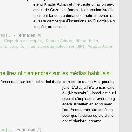
étenu Khader Adnan et intercepte un avion au-d
essus de Gaza Les forces d’occupation israélie
nnes ont lancé, ce dimanche matin 5 février, un
e vaste campagne d’incursions en Cisjordanie o
ccupée, au cours...
es [
…
]
- Permalien [
#
]
a
,
Cisjordanie occupée
,
Khader Adnan
,
dôme de fer
,
qin
,
Jericho
,
jihad islamique palestinien(JIP)
,
Aqabat Jaber
,
e lirez ni n'entendrez sur les médias habituels!
«Il n’existe aucun Etat pour les
juifs. L'Etat juif n'a jamais exist
é» (Netanyahu) «Israël est sur l
e point d’imploser», avertit le g
énéral israélien en écho avec
l'ex-Premier ministre israélien,
pour qui, la durée de vie d'une
entité sioniste, comme...
es [
…
]
- Permalien [
#
]