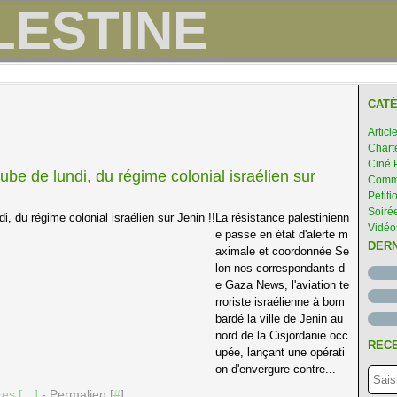
CATÉ
Articl
Chart
Ciné 
e de lundi, du régime colonial israélien sur
Comme
Pétiti
Soirée
La résistance palestinienn
Vidéo
e passe en état d'alerte m
DER
aximale et coordonnée Se
lon nos correspondants d
e Gaza News, l'aviation te
rroriste israélienne à bom
bardé la ville de Jenin au
nord de la Cisjordanie occ
RECE
upée, lançant une opérati
on d'envergure contre...
es [
…
]
- Permalien [
#
]