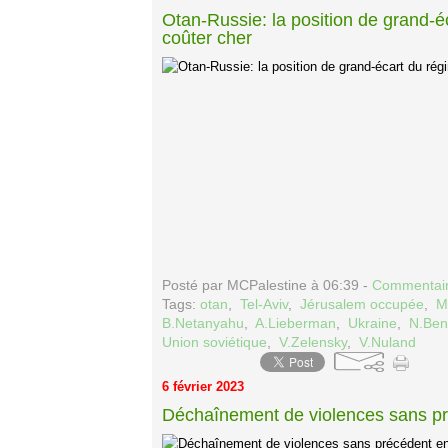
Otan-Russie: la position de grand-éca
coûter cher
Posté par MCPalestine à 06:39 -
Commentair
Tags:
otan
,
Tel-Aviv
,
Jérusalem occupée
,
M
B.Netanyahu
,
A.Lieberman
,
Ukraine
,
N.Ben
Union soviétique
,
V.Zelensky
,
V.Nuland
6 février 2023
Déchaînement de violences sans pr