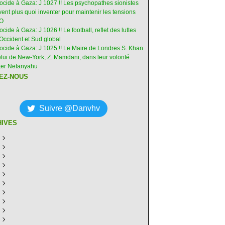
nocide à Gaza: J 1027 !! Les psychopathes sionistes
ent plus quoi inventer pour maintenir les tensions
-O
ocide à Gaza: J 1026 !! Le football, reflet des luttes
Occident et Sud global
nocide à Gaza: J 1025 !! Le Maire de Londres S. Khan
elui de New-York, Z. Mamdani, dans leur volonté
êter Netanyahu
EZ-NOUS
Suivre @Danvhv
HIVES
ût
(6)
illet
écembre
(30)
(28)
in
ovembre
écembre
(29)
(30)
(31)
ai
tobre
ovembre
écembre
(31)
(31)
(30)
(31)
ril
eptembre
tobre
ovembre
écembre
(29)
(31)
(30)
(27)
(30)
ars
ût
eptembre
tobre
ovembre
écembre
(31)
(31)
(32)
(26)
(27)
(30)
vrier
illet
ût
eptembre
tobre
ovembre
écembre
(31)
(31)
(26)
(26)
(26)
(28)
(26)
nvier
in
illet
ût
eptembre
tobre
ovembre
écembre
(29)
(15)
(30)
(29)
(26)
(26)
(30)
(26)
ai
in
illet
ût
eptembre
tobre
ovembre
écembre
(31)
(29)
(18)
(19)
(29)
(29)
(30)
(26)