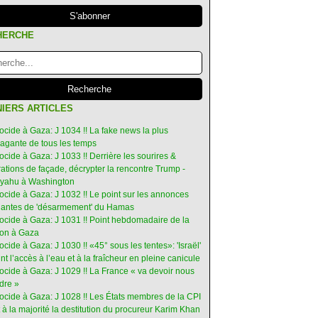
HERCHE
IERS ARTICLES
ocide à Gaza: J 1034 !! La fake news la plus
vagante de tous les temps
ocide à Gaza: J 1033 !! Derrière les sourires &
ations de façade, décrypter la rencontre Trump -
yahu à Washington
ocide à Gaza: J 1032 !! Le point sur les annonces
ruantes de 'désarmement' du Hamas
nocide à Gaza: J 1031 !! Point hebdomadaire de la
ion à Gaza
ocide à Gaza: J 1030 !! «45° sous les tentes»: 'Israël'
int l’accès à l’eau et à la fraîcheur en pleine canicule
ocide à Gaza: J 1029 !! La France « va devoir nous
dre »
nocide à Gaza: J 1028 !! Les États membres de la CPI
 à la majorité la destitution du procureur Karim Khan