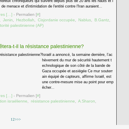
ombreux chroniqueurs qui suivent depuis plus de 20 ans les hauts et l
de menace et d'intimidation de l'entité contre l'Iran auraient...
es [
…
]
- Permalien [
#
]
,
Jenin
,
Hezbollah
,
Cisjordanie occupée
,
Nablus
,
B.Gantz
,
torité palestinienne (AP)
tera-t-il la résistance palestinienne?
Israël a annoncé, la semaine dernière, l’ac
hèvement du mur de sécurité hautement t
echnologique de son côté de la bande de
Gaza occupée et assiégée Ce mur souterr
ain équipé de capteurs, affirme Israël, est
une contre-mesure mise au point pour emp
êcher...
es [
…
]
- Permalien [
#
]
ion israélienne
,
résistance palestinienne
,
A.Sharon
,
1
2
>
>>