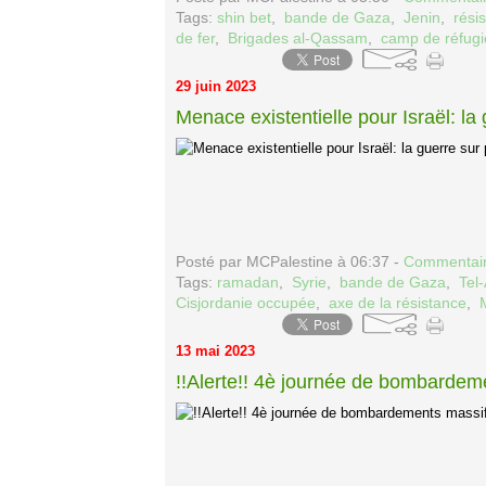
Tags:
shin bet
,
bande de Gaza
,
Jenin
,
rési
de fer
,
Brigades al-Qassam
,
camp de réfugi
29 juin 2023
Menace existentielle pour Israël: la 
Posté par MCPalestine à 06:37 -
Commentair
Tags:
ramadan
,
Syrie
,
bande de Gaza
,
Tel-
Cisjordanie occupée
,
axe de la résistance
,
13 mai 2023
!!Alerte!! 4è journée de bombardem