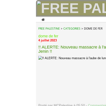
Home
FREE PALESTINE
>
CATEGORIES
>
DOME DE FER
dome de fer
4 juillet 2023
!! ALERTE: Nouveau massacre à l'aub
Jenin !!
Posté par MCPalestine à 05:50 -
Commentair