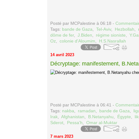
Posté par MCPalestine à 06:18 -
Commentair
Tags:
bande de Gaza
,
Tel-Aviv
,
Hezbollah
,
dôme de fer
,
J.Biden
,
régime sioniste
,
Y.Ga
Oz
,
colonie d'Aloumim
,
H.S.Nasrallah
14 avril 2023
Décryptage: manifestement, B.Neta
Posté par MCPalestine à 06:41 -
Commentair
Tags:
nakba
,
ramadan
,
bande de Gaza
,
li
Irak
,
Afghanistan
,
B.Netanyahu
,
Égypte
,
li
Sderot
,
Pessa'h
,
Omar al-Muktar
7 mars 2023