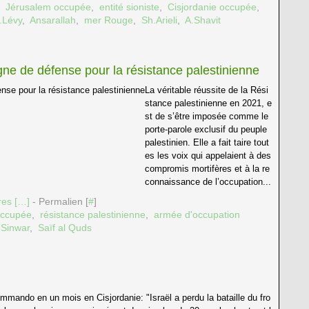
,
Jérusalem occupée
,
entité sioniste
,
Cisjordanie occupée
,
.Lévy
,
Ansarallah
,
mer Rouge
,
Sh.Arieli
,
A.Shavit
igne de défense pour la résistance palestinienne
La véritable réussite de la Rési
stance palestinienne en 2021, e
st de s’être imposée comme le
porte-parole exclusif du peuple
palestinien. Elle a fait taire tout
es les voix qui appelaient à des
compromis mortifères et à la re
connaissance de l’occupation...
es [
…
]
- Permalien [
#
]
occupée
,
résistance palestinienne
,
armée d'occupation
 Sinwar
,
Saïf al Quds
mmando en un mois en Cisjordanie: "Israël a perdu la bataille du fro