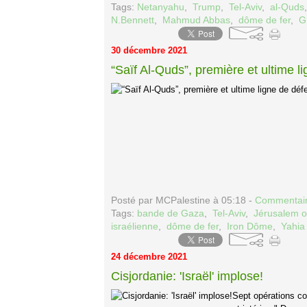
Tags:
Netanyahu
,
Trump
,
Tel-Aviv
,
al-Quds
N.Bennett
,
Mahmud Abbas
,
dôme de fer
,
G
30 décembre 2021
“Saïf Al-Quds”, première et ultime l
Posté par MCPalestine à 05:18 -
Commentair
Tags:
bande de Gaza
,
Tel-Aviv
,
Jérusalem 
israélienne
,
dôme de fer
,
Iron Dôme
,
Yahia
24 décembre 2021
Cisjordanie: 'Israël' implose!
Sept opérations co