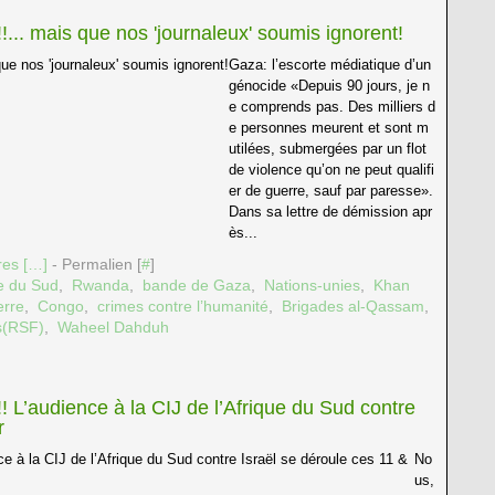
.. mais que nos 'journaleux' soumis ignorent!
Gaza: l’escorte médiatique d’un
génocide «Depuis 90 jours, je n
e comprends pas. Des milliers d
e personnes meurent et sont m
utilées, submergées par un flot
de violence qu’on ne peut qualifi
er de guerre, sauf par paresse».
Dans sa lettre de démission apr
ès...
es [
…
]
- Permalien [
#
]
e du Sud
,
Rwanda
,
bande de Gaza
,
Nations-unies
,
Khan
erre
,
Congo
,
crimes contre l’humanité
,
Brigades al-Qassam
,
es(RSF)
,
Waheel Dahduh
 L’audience à la CIJ de l’Afrique du Sud contre
r
No
us,