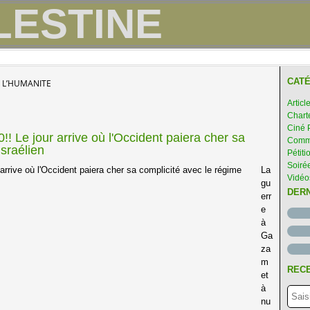
CATÉ
 L’HUMANITE
Articl
Chart
Ciné 
 Le jour arrive où l'Occident paiera cher sa
Comme
israélien
Pétiti
Soirée
La
Vidéo
gu
DER
err
e
à
Ga
za
m
RECE
et
à
nu