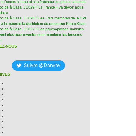
int l’accès à l’eau et à la fraîcheur en pleine canicule
ocide à Gaza: J 1029 !! La France « va devoir nous
dre »
nocide à Gaza: J 1028 !! Les États membres de la CPI
 à la majorité la destitution du procureur Karim Khan
nocide à Gaza: J 1027 !! Les psychopathes sionistes
ent plus quoi inventer pour maintenir les tensions
-O
EZ-NOUS
Suivre @Danvhv
HIVES
ût
(8)
illet
écembre
(30)
(28)
in
ovembre
écembre
(29)
(30)
(31)
ai
tobre
ovembre
écembre
(31)
(31)
(30)
(31)
ril
eptembre
tobre
ovembre
écembre
(29)
(31)
(30)
(27)
(30)
ars
ût
eptembre
tobre
ovembre
écembre
(31)
(31)
(32)
(26)
(27)
(30)
vrier
illet
ût
eptembre
tobre
ovembre
écembre
(31)
(31)
(26)
(26)
(26)
(28)
(26)
nvier
in
illet
ût
eptembre
tobre
ovembre
écembre
(29)
(15)
(30)
(29)
(26)
(26)
(30)
(26)
ai
in
illet
ût
eptembre
tobre
ovembre
écembre
(31)
(29)
(18)
(19)
(29)
(29)
(30)
(26)