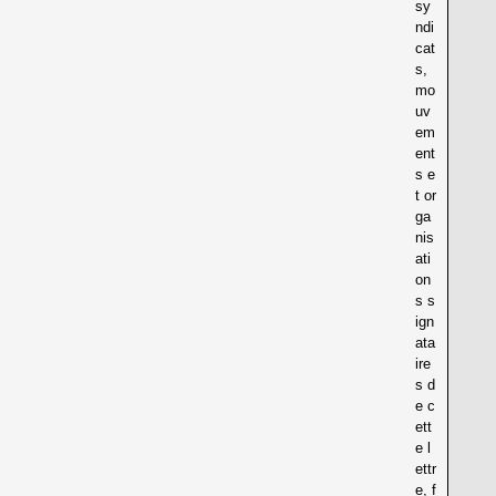
sy
ndi
cat
s,
mo
uv
em
ent
s e
t or
ga
nis
ati
on
s s
ign
ata
ire
s d
e c
ett
e l
ettr
e, f