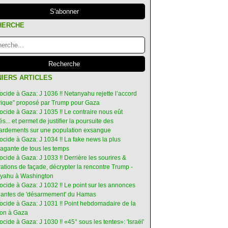
HERCHE
IERS ARTICLES
ocide à Gaza: J 1036 !! Netanyahu rejette l’accord
orique” proposé par Trump pour Gaza
ocide à Gaza: J 1035 !! Le contraire nous eût
s... et permet de justifier la poursuite des
rdements sur une population exsangue
ocide à Gaza: J 1034 !! La fake news la plus
vagante de tous les temps
ocide à Gaza: J 1033 !! Derrière les sourires &
ations de façade, décrypter la rencontre Trump -
yahu à Washington
ocide à Gaza: J 1032 !! Le point sur les annonces
ruantes de 'désarmement' du Hamas
nocide à Gaza: J 1031 !! Point hebdomadaire de la
ion à Gaza
ocide à Gaza: J 1030 !! «45° sous les tentes»: 'Israël'