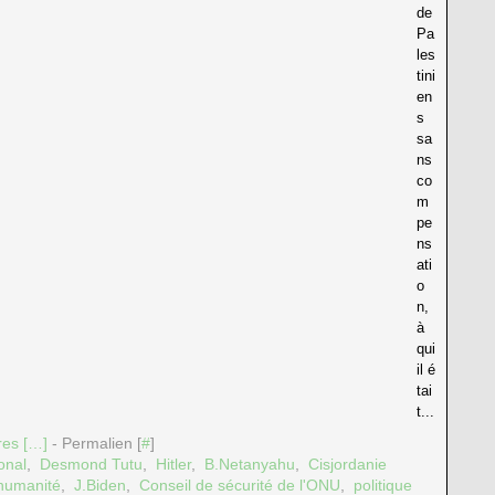
de
Pa
les
tini
en
s
sa
ns
co
m
pe
ns
ati
o
n,
à
qui
il é
tai
t...
es [
…
]
- Permalien [
#
]
ional
,
Desmond Tutu
,
Hitler
,
B.Netanyahu
,
Cisjordanie
’humanité
,
J.Biden
,
Conseil de sécurité de l'ONU
,
politique