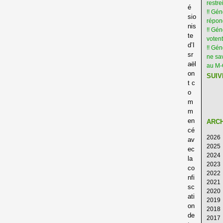
restre
é
!! Gén
sio
répon
nis
!! Gé
te
votent
d’I
!! Gé
sr
ne sav
aël
au M
on
SUIV
t c
o
m
m
en
ARC
cé
2026
av
2025
Ao
ec
2024
Ju
D
la
2023
Ju
N
D
co
2022
M
Oc
N
D
nfi
2021
Av
S
Oc
N
D
sc
2020
M
Ao
S
Oc
N
D
ati
2019
Fé
Ju
Ao
S
Oc
N
D
on
2018
Ja
Ju
Ju
Ao
S
Oc
N
D
de
2017
M
Ju
Ju
Ao
S
Oc
N
D