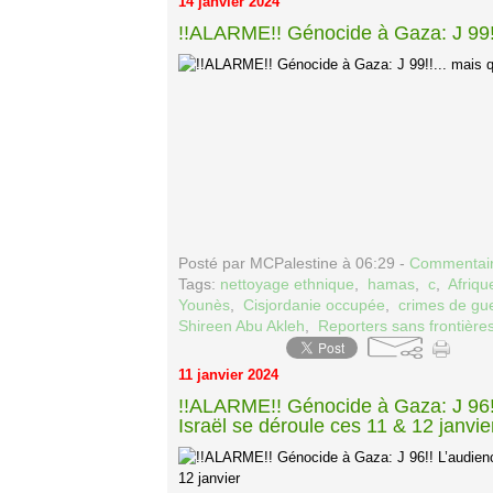
14 janvier 2024
!!ALARME!! Génocide à Gaza: J 99!!.
Posté par MCPalestine à 06:29 -
Commentair
Tags:
nettoyage ethnique
,
hamas
,
c
,
Afriqu
Younès
,
Cisjordanie occupée
,
crimes de gu
Shireen Abu Akleh
,
Reporters sans frontièr
11 janvier 2024
!!ALARME!! Génocide à Gaza: J 96!!
Israël se déroule ces 11 & 12 janvie