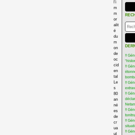
l’i
m
m
REC
or
alit
é
du
m
DERN
on
de
!! Gén
oc
“hist
cid
!! Gén
en
étonné
tal
bomba
Le
!! Gén
s
extra
80
!! Gén
déclar
an
Netan
né
!! Gén
es
tonit
de
!! Gé
cr
situat
ua
!! Gén
ut