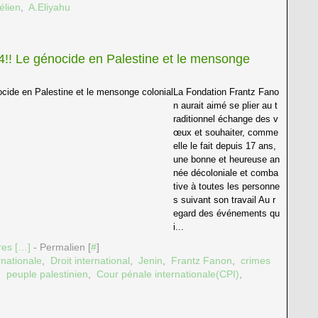
élien
,
A.Eliyahu
!! Le génocide en Palestine et le mensonge
La Fondation Frantz Fano
n aurait aimé se plier au t
raditionnel échange des v
œux et souhaiter, comme
elle le fait depuis 17 ans,
une bonne et heureuse an
née décoloniale et comba
tive à toutes les personne
s suivant son travail Au r
egard des événements qu
i...
es [
…
]
- Permalien [
#
]
nationale
,
Droit international
,
Jenin
,
Frantz Fanon
,
crimes
,
peuple palestinien
,
Cour pénale internationale(CPI)
,