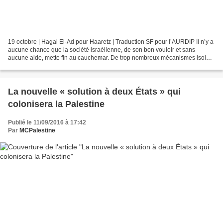
19 octobre | Hagai El-Ad pour Haaretz | Traduction SF pour l’AURDIP Il n’y a
aucune chance que la société israélienne, de son bon vouloir et sans
aucune aide, mette fin au cauchemar. De trop nombreux mécanismes isolent
la violence que nous mettons en...
La nouvelle « solution à deux États » qui
colonisera la Palestine
Publié le 11/09/2016 à 17:42
Par
MCPalestine