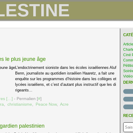
CATÉ
Articl
Chart
Ciné 
dès le plus jeune âge
Comme
Pétiti
L'endoctrinement sioniste dans les écoles israéliennes Aluf
Soirée
Benn, journaliste au quotidien israélien Haaretz, a fait une
Vidéo
enquête sur les programmes d’histoire dans les collèges et
DER
lycées israéliens, et c’est d’autant plus instructif que les di
rigeants...
es [
…
]
- Permalien [
#
]
ra
,
christianisme
,
Peace Now
,
Acre
RECE
gardien palestinien