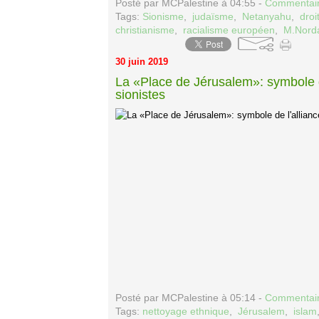
Posté par MCPalestine à 04:55 -
Commentair
Tags:
Sionisme
,
judaïsme
,
Netanyahu
,
droi
christianisme
,
racialisme européen
,
M.Nord
30 juin 2019
La «Place de Jérusalem»: symbole de 
sionistes
Posté par MCPalestine à 05:14 -
Commentair
Tags:
nettoyage ethnique
,
Jérusalem
,
islam