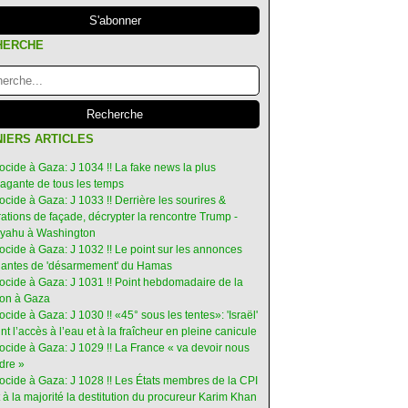
HERCHE
IERS ARTICLES
ocide à Gaza: J 1034 !! La fake news la plus
vagante de tous les temps
ocide à Gaza: J 1033 !! Derrière les sourires &
ations de façade, décrypter la rencontre Trump -
yahu à Washington
ocide à Gaza: J 1032 !! Le point sur les annonces
ruantes de 'désarmement' du Hamas
nocide à Gaza: J 1031 !! Point hebdomadaire de la
ion à Gaza
ocide à Gaza: J 1030 !! «45° sous les tentes»: 'Israël'
int l’accès à l’eau et à la fraîcheur en pleine canicule
ocide à Gaza: J 1029 !! La France « va devoir nous
dre »
nocide à Gaza: J 1028 !! Les États membres de la CPI
 à la majorité la destitution du procureur Karim Khan