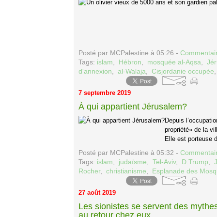
Posté par MCPalestine à 05:26 -
Commentair
Tags:
islam
,
Hébron
,
mosquée al-Aqsa
,
Jé
d'annexion
,
al-Walaja
,
Cisjordanie occupée
7 septembre 2019
À qui appartient Jérusalem?
Depuis l’occupatio
propriété» de la v
Elle est porteuse 
Posté par MCPalestine à 05:32 -
Commentair
Tags:
islam
,
judaïsme
,
Tel-Aviv
,
D.Trump
,
Rocher
,
christianisme
,
Esplanade des Mos
27 août 2019
Les sionistes se servent des mythes 
au retour chez eux