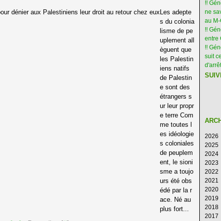
!! Gé
Les adepte
ne sav
au M
s du colonia
!! Gén
lisme de pe
entre 
uplement all
!! Gé
èguent que
suit c
les Palestin
d'arr
iens natifs
SUIV
de Palestin
e sont des
étrangers s
ur leur propr
e terre Com
ARC
me toutes l
es idéologie
2026
s coloniales
2025
Ao
de peuplem
2024
Ju
D
ent, le sioni
2023
Ju
N
D
sme a toujo
2022
M
Oc
N
D
urs été obs
2021
Av
S
Oc
N
D
2020
M
Ao
S
Oc
N
D
édé par la r
2019
Fé
Ju
Ao
S
Oc
N
D
ace. Né au
2018
Ja
Ju
Ju
Ao
S
Oc
N
D
plus fort...
2017
M
Ju
Ju
Ao
S
Oc
N
D