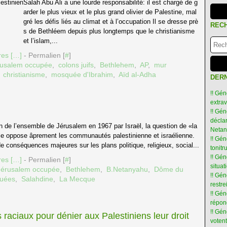
Salah Abu Ali a une lourde responsabilité: il est chargé de g
arder le plus vieux et le plus grand olivier de Palestine, mal
gré les défis liés au climat et à l’occupation Il se dresse prè
REC
s de Bethléem depuis plus longtemps que le christianisme
et l’islam,...
es [
…
]
- Permalien [
#
]
rusalem occupée
,
colons juifs
,
Bethlehem
,
AP
,
mur
,
christianisme
,
mosquée d'Ibrahim
,
Aïd al-Adha
DERN
!! Gén
extra
!! Gén
déclar
n de l’ensemble de Jérusalem en 1967 par Israël, la question de «la
Netan
ille oppose âprement les communautés palestinienne et israélienne.
!! Gén
de conséquences majeures sur les plans politique, religieux, social...
tonit
!! Gé
es [
…
]
- Permalien [
#
]
situat
Jérusalem occupée
,
Bethlehem
,
B.Netanyahu
,
Dôme du
!! Gén
quées
,
Salahdine
,
La Mecque
restre
!! Gén
répon
!! Gé
raciaux pour dénier aux Palestiniens leur droit
votent