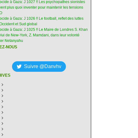
nocide à Gaza: J 1027 !! Les psychopathes sionistes
ent plus quoi inventer pour maintenir les tensions
-O
ocide à Gaza: J 1026 !! Le football, reflet des luttes
Occident et Sud global
nocide à Gaza: J 1025 !! Le Maire de Londres S. Khan
elui de New-York, Z. Mamdani, dans leur volonté
êter Netanyahu
EZ-NOUS
Suivre @Danvhv
HIVES
ût
(6)
illet
écembre
(30)
(28)
in
ovembre
écembre
(29)
(30)
(31)
ai
tobre
ovembre
écembre
(31)
(31)
(30)
(31)
ril
eptembre
tobre
ovembre
écembre
(29)
(31)
(30)
(27)
(30)
ars
ût
eptembre
tobre
ovembre
écembre
(31)
(31)
(32)
(26)
(27)
(30)
vrier
illet
ût
eptembre
tobre
ovembre
écembre
(31)
(31)
(26)
(26)
(26)
(28)
(26)
nvier
in
illet
ût
eptembre
tobre
ovembre
écembre
(29)
(15)
(30)
(29)
(26)
(26)
(30)
(26)
ai
in
illet
ût
eptembre
tobre
ovembre
écembre
(31)
(29)
(18)
(19)
(29)
(29)
(30)
(26)