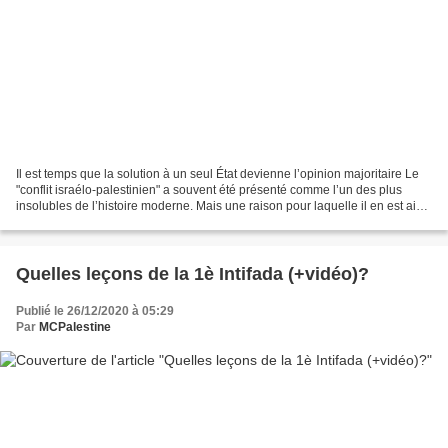
Il est temps que la solution à un seul État devienne l’opinion majoritaire Le
"conflit israélo-palestinien" a souvent été présenté comme l’un des plus
insolubles de l’histoire moderne. Mais une raison pour laquelle il en est ainsi
est précisément qu’il...
Quelles leçons de la 1è Intifada (+vidéo)?
Publié le 26/12/2020 à 05:29
Par
MCPalestine