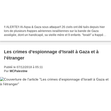
!! ALERTE!! Al-Aqsa & Gaza sous attaque!! 26 civils ont été tués depuis hier
lors de plusieurs frappes aériennes israéliennes sur la bande de Gaza
assiégée, dont un handicapé, sa vieille mère et 9 enfants. "Israël" a frappé
plusieurs endroits de la bande...
Les crimes d’espionnage d’Israël à Gaza et à
l’étranger
Publié le 07/12/2018 à 05:11
Par
MCPalestine