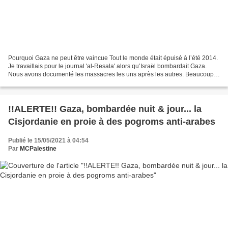
Pourquoi Gaza ne peut être vaincue Tout le monde était épuisé à l’été 2014.
Je travaillais pour le journal 'al-Resala' alors qu’Israël bombardait Gaza.
Nous avons documenté les massacres les uns après les autres. Beaucoup
de mes collègues ont estimé qu’ils...
!!ALERTE!! Gaza, bombardée nuit & jour... la
Cisjordanie en proie à des pogroms anti-arabes
Publié le 15/05/2021 à 04:54
Par
MCPalestine