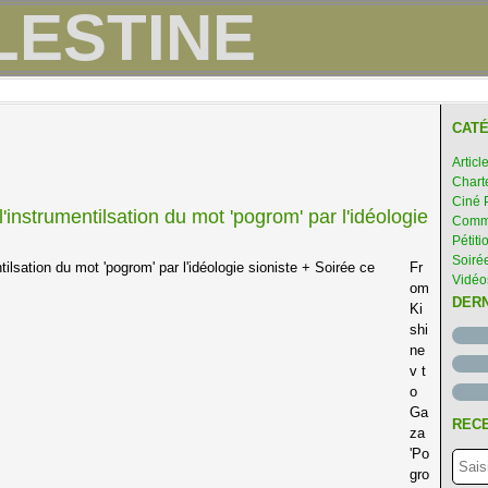
CATÉ
Articl
Chart
Ciné 
instrumentilsation du mot 'pogrom' par l'idéologie
Comme
Pétiti
Soirée
Fr
Vidéo
om
DER
Ki
shi
ne
v t
o
Ga
RECE
za
'Po
gro