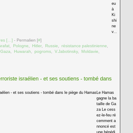
eu
à
Ki
shi
ne
v...
es [
…
]
- Permalien [
#
]
Arafat
,
Pologne
,
Hitler
,
Russie
,
résistance palestinienne
,
 Gaza
,
Huwarah
,
pogroms
,
V.Jabotinsky
,
Moldavie
,
roriste israélien - et ses soutiens - tombé dans
Le Hamas
gagne la ba
taille de Ga
za Le cess
ez-le-feu ré
cemment a
nnoncé est
une bénédi