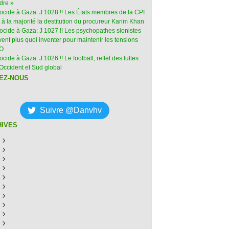
dre »
nocide à Gaza: J 1028 !! Les États membres de la CPI
 à la majorité la destitution du procureur Karim Khan
nocide à Gaza: J 1027 !! Les psychopathes sionistes
ent plus quoi inventer pour maintenir les tensions
-O
ocide à Gaza: J 1026 !! Le football, reflet des luttes
Occident et Sud global
EZ-NOUS
Suivre @Danvhv
HIVES
ût
(7)
illet
écembre
(30)
(28)
in
ovembre
écembre
(29)
(30)
(31)
ai
tobre
ovembre
écembre
(31)
(31)
(30)
(31)
ril
eptembre
tobre
ovembre
écembre
(29)
(31)
(30)
(27)
(30)
ars
ût
eptembre
tobre
ovembre
écembre
(31)
(31)
(32)
(26)
(27)
(30)
vrier
illet
ût
eptembre
tobre
ovembre
écembre
(31)
(31)
(26)
(26)
(26)
(28)
(26)
nvier
in
illet
ût
eptembre
tobre
ovembre
écembre
(29)
(15)
(30)
(29)
(26)
(26)
(30)
(26)
ai
in
illet
ût
eptembre
tobre
ovembre
écembre
(31)
(29)
(18)
(19)
(29)
(29)
(30)
(26)