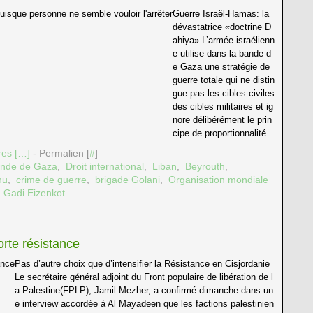
Guerre Israël-Hamas: la
dévastatrice «doctrine D
ahiya» L’armée israélienn
e utilise dans la bande d
e Gaza une stratégie de
guerre totale qui ne distin
gue pas les cibles civiles
des cibles militaires et ig
nore délibérément le prin
cipe de proportionnalité...
es [
…
]
- Permalien [
#
]
nde de Gaza
,
Droit international
,
Liban
,
Beyrouth
,
hu
,
crime de guerre
,
brigade Golani
,
Organisation mondiale
,
Gadi Eizenkot
orte résistance
Pas d’autre choix que d’intensifier la Résistance en Cisjordanie
Le secrétaire général adjoint du Front populaire de libération de l
a Palestine(FPLP), Jamil Mezher, a confirmé dimanche dans un
e interview accordée à Al Mayadeen que les factions palestinien