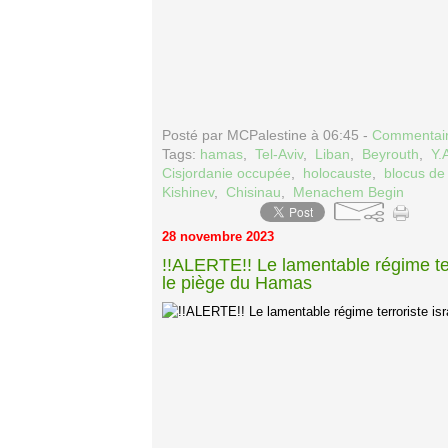
Posté par MCPalestine à 06:45 -
Commentair
Tags:
hamas
,
Tel-Aviv
,
Liban
,
Beyrouth
,
Y.
Cisjordanie occupée
,
holocauste
,
blocus de
Kishinev
,
Chisinau
,
Menachem Begin
28 novembre 2023
!!ALERTE!! Le lamentable régime ter
le piège du Hamas