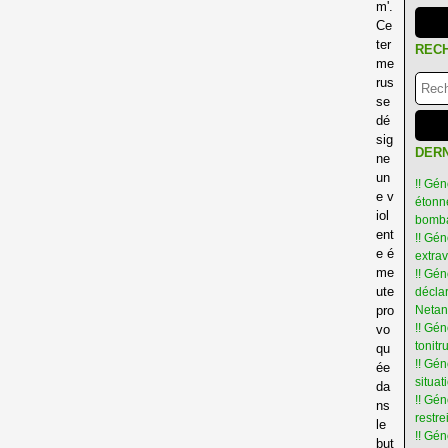
m'.
Ce
ter
REC
me
rus
se
dé
sig
DERN
ne
un
!! Gén
e v
étonné
iol
bomba
ent
!! Gén
e é
extra
me
!! Gén
ute
déclar
pro
Netan
!! Gén
vo
tonit
qu
!! Gé
ée
situat
da
!! Gén
ns
restre
le
!! Gén
but