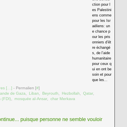
ction pour l
es Palestini
ens comme
pour les Isr
aéliens: un
e chance p
our les pris
onniers d’êt
re échangé
s, de l’aide
humanitaire
pour ceux q
ui en ont be
soin et pour
que les...
es [
…
]
- Permalien [
#
]
ande de Gaza
,
Liban
,
Beyrouth
,
Hezbollah
,
Qatar
,
s (FDI)
,
mosquée al-Ansar
,
char Merkava
tinue... puisque personne ne semble vouloir