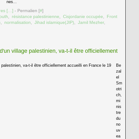
nes...
es [
…
]
- Permalien [
#
]
outh
,
résistance palestinienne
,
Cisjordanie occupée
,
Front
)
,
normalisation
,
Jihad islamique(JIP)
,
Jamil Mezher
,
'un village palestinien, va-t-il être officiellement
Be
zal
el
Sm
otri
ch,
mi
nis
tre
du
no
uv
ea