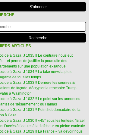
HERCHE
IERS ARTICLES
ocide à Gaza: J 1035 !! Le contraire nous eût
s... et permet de justifier la poursuite des
rdements sur une population exsangue
ocide à Gaza: J 1034 !! La fake news la plus
vagante de tous les temps
ocide à Gaza: J 1033 !! Derrière les sourires &
ations de façade, décrypter la rencontre Trump -
yahu à Washington
ocide à Gaza: J 1032 !! Le point sur les annonces
ruantes de 'désarmement' du Hamas
nocide à Gaza: J 1031 !! Point hebdomadaire de la
ion à Gaza
ocide à Gaza: J 1030 !! «45° sous les tentes»: 'Israël'
int l’accès à l’eau et à la fraîcheur en pleine canicule
ocide à Gaza: J 1029 !! La France « va devoir nous