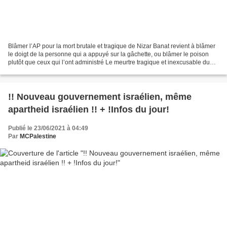
Blâmer l’AP pour la mort brutale et tragique de Nizar Banat revient à blâmer
le doigt de la personne qui a appuyé sur la gâchette, ou blâmer le poison
plutôt que ceux qui l’ont administré Le meurtre tragique et inexcusable du
militant palestinien Nizar...
!! Nouveau gouvernement israélien, même
apartheid israélien !! + !Infos du jour!
Publié le 23/06/2021 à 04:49
Par
MCPalestine