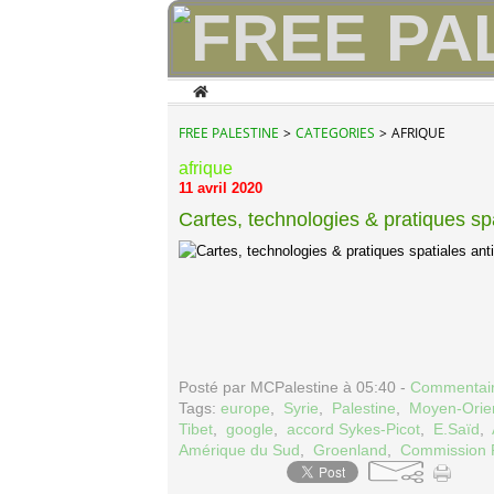
Home
FREE PALESTINE
>
CATEGORIES
>
AFRIQUE
afrique
11 avril 2020
Cartes, technologies & pratiques spa
Posté par MCPalestine à 05:40 -
Commentair
Tags:
europe
,
Syrie
,
Palestine
,
Moyen-Orie
Tibet
,
google
,
accord Sykes-Picot
,
E.Saïd
,
Amérique du Sud
,
Groenland
,
Commission 