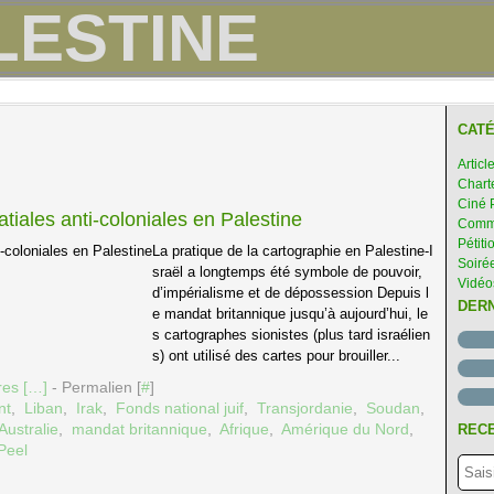
CATÉ
Articl
Chart
Ciné 
tiales anti-coloniales en Palestine
Comme
Pétiti
La pratique de la cartographie en Palestine-I
Soirée
sraël a longtemps été symbole de pouvoir,
Vidéo
d’impérialisme et de dépossession Depuis l
DER
e mandat britannique jusqu’à aujourd’hui, le
s cartographes sionistes (plus tard israélien
s) ont utilisé des cartes pour brouiller...
es [
…
]
- Permalien [
#
]
nt
,
Liban
,
Irak
,
Fonds national juif
,
Transjordanie
,
Soudan
,
Australie
,
mandat britannique
,
Afrique
,
Amérique du Nord
,
RECE
Peel