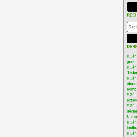
REC
DERN
!! Gén
génoc
!! Gén
“hist
!! Gén
étonné
bomba
!! Gén
extra
!! Gén
déclar
Netan
!! Gén
tonit
!! Gé