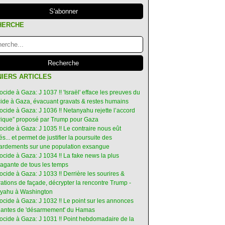
HERCHE
IERS ARTICLES
ocide à Gaza: J 1037 !! 'Israël' efface les preuves du
ide à Gaza, évacuant gravats & restes humains
ocide à Gaza: J 1036 !! Netanyahu rejette l’accord
orique” proposé par Trump pour Gaza
ocide à Gaza: J 1035 !! Le contraire nous eût
s... et permet de justifier la poursuite des
rdements sur une population exsangue
ocide à Gaza: J 1034 !! La fake news la plus
vagante de tous les temps
ocide à Gaza: J 1033 !! Derrière les sourires &
ations de façade, décrypter la rencontre Trump -
yahu à Washington
ocide à Gaza: J 1032 !! Le point sur les annonces
ruantes de 'désarmement' du Hamas
nocide à Gaza: J 1031 !! Point hebdomadaire de la