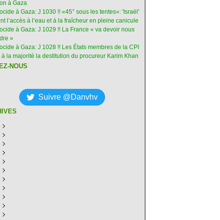
ion à Gaza
ocide à Gaza: J 1030 !! «45° sous les tentes»: 'Israël'
int l’accès à l’eau et à la fraîcheur en pleine canicule
ocide à Gaza: J 1029 !! La France « va devoir nous
dre »
nocide à Gaza: J 1028 !! Les États membres de la CPI
 à la majorité la destitution du procureur Karim Khan
EZ-NOUS
Suivre @Danvhv
HIVES
ût
(9)
illet
écembre
(30)
(28)
in
ovembre
écembre
(29)
(30)
(31)
ai
tobre
ovembre
écembre
(31)
(31)
(30)
(31)
ril
eptembre
tobre
ovembre
écembre
(29)
(31)
(30)
(27)
(30)
ars
ût
eptembre
tobre
ovembre
écembre
(31)
(31)
(32)
(26)
(27)
(30)
vrier
illet
ût
eptembre
tobre
ovembre
écembre
(31)
(31)
(26)
(26)
(26)
(28)
(26)
nvier
in
illet
ût
eptembre
tobre
ovembre
écembre
(29)
(15)
(30)
(29)
(26)
(26)
(30)
(26)
ai
in
illet
ût
eptembre
tobre
ovembre
écembre
(31)
(29)
(18)
(19)
(29)
(29)
(30)
(26)
ril
ai
in
illet
ût
eptembre
tobre
ovembre
écembre
(31)
(22)
(30)
(18)
(16)
(31)
(30)
(30)
(30)