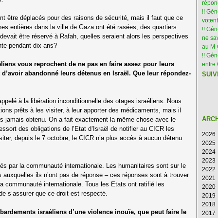
répon
!! Gé
nt être déplacés pour des raisons de sécurité, mais il faut que ce
votent
es entières dans la ville de Gaza ont été rasées, des quartiers
!! Gé
vait être réservé à Rafah, quelles seraient alors les perspectives
ne sav
nte pendant dix ans?
au M
!! Gén
aéliens vous reprochent de ne pas en faire assez pour leurs
entre 
 d’avoir abandonné leurs détenus en Israël. Que leur répondez-
SUIV
elé à la libération inconditionnelle des otages israéliens. Nous
ns prêts à les visiter, à leur apporter des médicaments, mais il
ARC
vons jamais obtenu. On a fait exactement la même chose avec le
ort des obligations de l’Etat d’Israël de notifier au CICR les
2026
isiter, depuis le 7 octobre, le CICR n’a plus accès à aucun détenu
2025
Ao
2024
Ju
D
2023
Ju
N
D
és par la communauté internationale. Les humanitaires sont sur le
2022
M
Oc
N
D
 auxquelles ils n’ont pas de réponse – ces réponses sont à trouver
2021
Av
S
Oc
N
D
 la communauté internationale. Tous les Etats ont ratifié les
2020
M
Ao
S
Oc
N
D
de s’assurer que ce droit est respecté.
2019
Fé
Ju
Ao
S
Oc
N
D
2018
Ja
Ju
Ju
Ao
S
Oc
N
D
ardements israéliens d’une violence inouïe, que peut faire le
2017
M
Ju
Ju
Ao
S
Oc
N
D