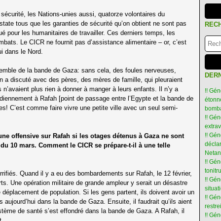
écurité, les Nations-unies aussi, quatorze volontaires du
tate tous que les garanties de sécurité qu’on obtient ne sont pas
REC
ué pour les humanitaires de travailler. Ces derniers temps, les
ombats. Le CICR ne fournit pas d’assistance alimentaire – or, c’est
ui dans le Nord.
semble de la bande de Gaza: sans cela, des foules nerveuses,
DERN
n a discuté avec des pères, des mères de famille, qui pleuraient
 n’avaient plus rien à donner à manger à leurs enfants. Il n’y a
!! Gén
iennement à Rafah [point de passage entre l’Egypte et la bande de
étonné
es! C’est comme faire vivre une petite ville avec un seul semi-
bomba
!! Gén
extra
!! Gén
ne offensive sur Rafah si les otages détenus à Gaza ne sont
déclar
 du 10 mars. Comment le CICR se prépare-t-il à une telle
Netan
!! Gén
tonit
fiés. Quand il y a eu des bombardements sur Rafah, le 12 février,
!! Gé
rts. Une opération militaire de grande ampleur y serait un désastre
situat
 déplacement de population. Si les gens partent, ils doivent avoir un
!! Gén
s aujourd’hui dans la bande de Gaza. Ensuite, il faudrait qu’ils aient
restre
ystème de santé s’est effondré dans la bande de Gaza. A Rafah, il
!! Gén
t.