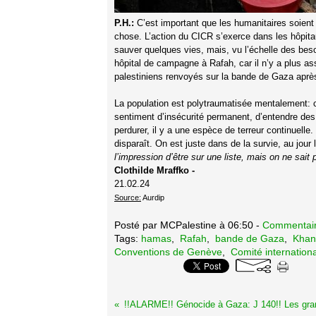
P.H.:
C’est important que les humanitaires soient
chose. L’action du CICR s’exerce dans les hôpitau
sauver quelques vies, mais, vu l’échelle des be
hôpital de campagne à Rafah, car il n’y a plus as
palestiniens renvoyés sur la bande de Gaza après
La population est polytraumatisée mentalement: c’
sentiment d’insécurité permanent, d’entendre de
perdurer, il y a une espèce de terreur continuelle.
disparaît. On est juste dans de la survie, au jou
l’impression d’être sur une liste, mais on ne sait
Clothilde Mraffko -
21.02.24
Source:
Aurdip
Posté par MCPalestine à 06:50 -
Commentair
Tags:
hamas
,
Rafah
,
bande de Gaza
,
Khan
Conventions de Genève
,
Comité internation