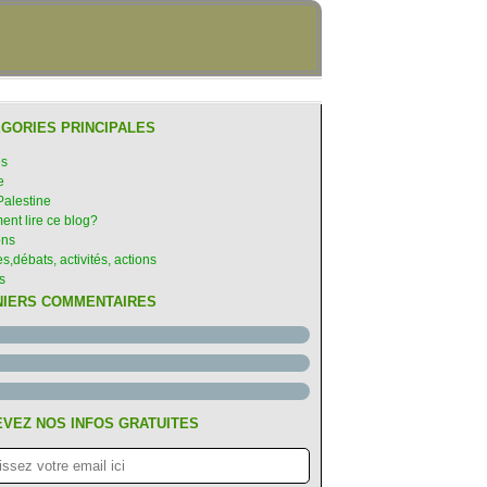
GORIES PRINCIPALES
S ETATS
es
e
Palestine
nt lire ce blog?
ons
s,débats, activités, actions
s
NIERS COMMENTAIRES
VEZ NOS INFOS GRATUITES