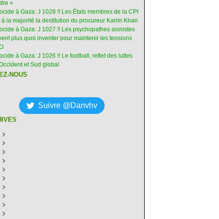
dre »
nocide à Gaza: J 1028 !! Les États membres de la CPI
 à la majorité la destitution du procureur Karim Khan
nocide à Gaza: J 1027 !! Les psychopathes sionistes
ent plus quoi inventer pour maintenir les tensions
-O
ocide à Gaza: J 1026 !! Le football, reflet des luttes
Occident et Sud global
EZ-NOUS
Suivre @Danvhv
HIVES
ût
(7)
illet
écembre
(30)
(28)
in
ovembre
écembre
(29)
(30)
(31)
ai
tobre
ovembre
écembre
(31)
(31)
(30)
(31)
ril
eptembre
tobre
ovembre
écembre
(29)
(31)
(30)
(27)
(30)
ars
ût
eptembre
tobre
ovembre
écembre
(31)
(31)
(32)
(26)
(27)
(30)
vrier
illet
ût
eptembre
tobre
ovembre
écembre
(31)
(31)
(26)
(26)
(26)
(28)
(26)
nvier
in
illet
ût
eptembre
tobre
ovembre
écembre
(29)
(15)
(30)
(29)
(26)
(26)
(30)
(26)
ai
in
illet
ût
eptembre
tobre
ovembre
écembre
(31)
(29)
(18)
(19)
(29)
(29)
(30)
(26)