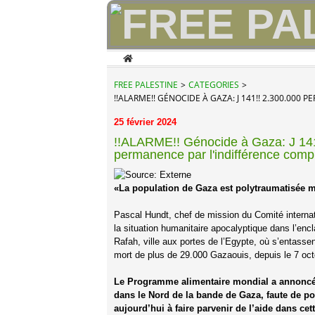
Home
FREE PALESTINE
>
CATEGORIES
>
!!ALARME!! GÉNOCIDE À GAZA: J 141!! 2.300.00
25 février 2024
!!ALARME!! Génocide à Gaza: J 14
permanence par l'indifférence comp
«La population de Gaza est polytraumatisée m
Pascal Hundt, chef de mission du Comité internat
la situation humanitaire apocalyptique dans l’encl
Rafah, ville aux portes de l’Egypte, où s’entassen
mort de plus de 29.000 Gazaouis, depuis le 7 oc
Le Programme alimentaire mondial a annoncé, m
dans le Nord de la bande de Gaza, faute de pou
aujourd’hui à faire parvenir de l’aide dans ce