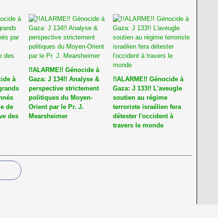
!!ALARME!! Génocide à
ide à
Gaza: J 134!! Analyse &
!!ALARME!! Génocide à
 grands
perspective strictement
Gaza: J 133!! L'aveugle
nnés
politiques du Moyen-
soutien au régime
me de
Orient par le Pr. J.
terroriste israélien fera
ve des
Mearsheimer
détester l'occident à
travers le monde