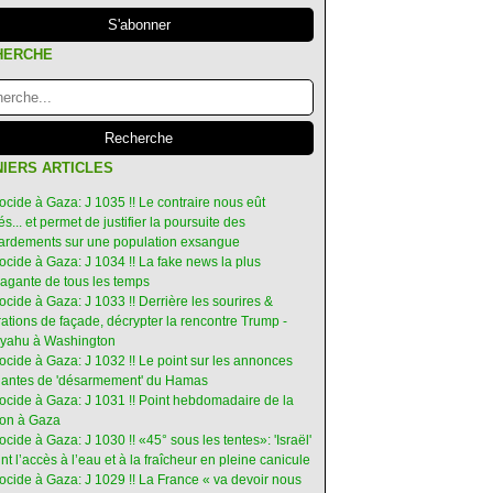
HERCHE
IERS ARTICLES
ocide à Gaza: J 1035 !! Le contraire nous eût
s... et permet de justifier la poursuite des
rdements sur une population exsangue
ocide à Gaza: J 1034 !! La fake news la plus
vagante de tous les temps
ocide à Gaza: J 1033 !! Derrière les sourires &
ations de façade, décrypter la rencontre Trump -
yahu à Washington
ocide à Gaza: J 1032 !! Le point sur les annonces
ruantes de 'désarmement' du Hamas
nocide à Gaza: J 1031 !! Point hebdomadaire de la
ion à Gaza
ocide à Gaza: J 1030 !! «45° sous les tentes»: 'Israël'
int l’accès à l’eau et à la fraîcheur en pleine canicule
ocide à Gaza: J 1029 !! La France « va devoir nous