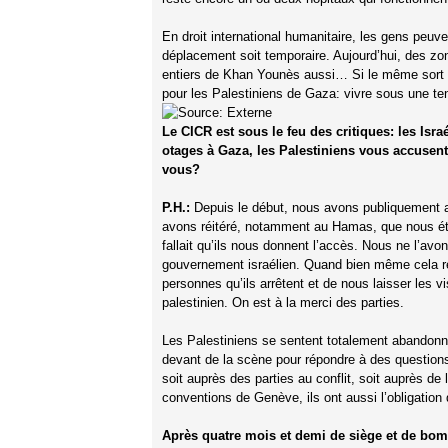
En droit international humanitaire, les gens peuve
déplacement soit temporaire. Aujourd’hui, des zon
entiers de Khan Younès aussi… Si le même sort de
pour les Palestiniens de Gaza: vivre sous une te
Le CICR est sous le feu des critiques: les Isr
otages à Gaza, les Palestiniens vous accusent
vous?
P.H.:
Depuis le début, nous avons publiquement app
avons réitéré, notamment au Hamas, que nous étio
fallait qu’ils nous donnent l’accès. Nous ne l’a
gouvernement israélien. Quand bien même cela ress
personnes qu’ils arrêtent et de nous laisser les v
palestinien. On est à la merci des parties.
Les Palestiniens se sentent totalement abandonn
devant de la scène pour répondre à des questions
soit auprès des parties au conflit, soit auprès de
conventions de Genève, ils ont aussi l’obligation 
Après quatre mois et demi de siège et de bomb