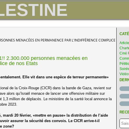
CATÉ
0 PERSONNES MENACÉES EN PERMANENCE PAR L'INDIFFÉRENCE COMPLICE DE NO
Articl
Chart
Ciné 
1!! 2.300.000 personnes menacées en
Comme
lice de nos Etats
Pétiti
Soirée
Vidéo
entalement. Elle vit dans une espèce de terreur permanente»
DER
ional de la Croix-Rouge (CICR) dans la bande de Gaza, revient sur
ave alors qu’Israël menace de lancer une offensive militaire sur
t 1,3 million de déplacés. Le ministère de la santé local annonce la
tobre 2023.
RECE
ardi 20 février, «mettre en pause» la distribution de l’aide
voir assurer la sécurité des convois. Le CICR arrive-t-il
tte zone?