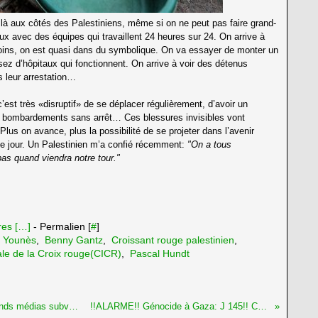
 là aux côtés des Palestiniens, même si on ne peut pas faire grand-
x avec des équipes qui travaillent 24 heures sur 24. On arrive à
soins, on est quasi dans du symbolique. On va essayer de monter un
sez d’hôpitaux qui fonctionnent. On arrive à voir des détenus
 leur arrestation…
est très «disruptif» de se déplacer régulièrement, d’avoir un
s bombardements sans arrêt… Ces blessures invisibles vont
 Plus on avance, plus la possibilité de se projeter dans l’avenir
r le jour. Un Palestinien m’a confié récemment:
"On a tous
 pas quand viendra notre tour."
es [
…
]
- Permalien [
#
]
 Younès
,
Benny Gantz
,
Croissant rouge palestinien
,
ale de la Croix rouge(CICR)
,
Pascal Hundt
!!ALARME!! Génocide à Gaza: J 140!! Les grands médias subventionnés par l'Etat: une arme de destruction massive des cerveaux
!!ALARME!! Génocide à Gaza: J 145!! Ce "droit d'Israël à exister" complètement bidon!