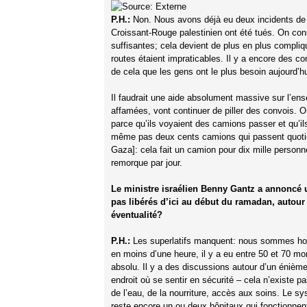
P.H.:
Non. Nous avons déjà eu deux incidents de s
Croissant-Rouge palestinien ont été tués. On cons
suffisantes; cela devient de plus en plus compliq
routes étaient impraticables. Il y a encore des c
de cela que les gens ont le plus besoin aujourd’h
Il faudrait une aide absolument massive sur l’en
affamées, vont continuer de piller des convois. O
parce qu’ils voyaient des camions passer et qu’ils
même pas deux cents camions qui passent quotid
Gaza]: cela fait un camion pour dix mille personn
remorque par jour.
Le ministre israélien Benny Gantz a annoncé u
pas libérés d’ici au début du ramadan, autour
éventualité?
P.H.:
Les superlatifs manquent: nous sommes horri
en moins d’une heure, il y a eu entre 50 et 70 mo
absolu. Il y a des discussions autour d’un énième
endroit où se sentir en sécurité – cela n’existe pa
de l’eau, de la nourriture, accès aux soins. Le s
reste encore un ou deux hôpitaux qui fonctionnen