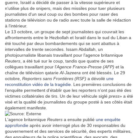
guerre, Israël a décidé de passer à la vitesse supérieure et
n'utilise plus de snipers, mais des missiles pour tuer plusieurs
journalistes d'un seul coup ou des bombes pour raser des
stations de télévision ou de radio avec toute la salle de rédaction
à l'intérieur.
Le 13 octobre, un groupe de sept journalistes qui couvrait les
affrontements entre le Hezbollah et Israël dans le sud du Liban a
été touché par deux bombardements qui se sont abattus à
intervalles de trente secondes. Issam Abdallah, un
photojournaliste libanais travaillant pour l'agence britannique
Reuters
, a été tué sur le coup, tandis que quatre de ses
collègues travaillant pour l'
Agence France-Presse (AFP)
et la
chaîne de télévision qatarie
Al-Jazeera
ont été blessés. Le 29
octobre,
Reporters sans Frontières (RSF)
a dévoilé
une
reconstitution vidéo de la tragédie
. Les premières conclusions de
l’enquête permettent d’établir que les reporters n’ont pas été des
victimes collatérales de tirs. Un de leur véhicule siglé
press
» a été
visé et la qualité de journalistes du groupe posté à ses côtés était
également manifeste.
L'agence britannique
Reuters
a ensuite publié
une enquête
approfondie
après avoir interrogé plus de 30 responsables du
gouvernement et des services de sécurité, des experts militaires,
des enquêteurs de la police scientifique, des avocats, des