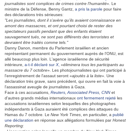
journalistes sont complices de crimes contre l'humanité
». Le
ministre de la Défense, Benny Gantz,
a pris la parole
pour faire
des déclarations très sérieuses:
"Les journalistes, dont il s’avère qu’ils avaient connaissance en
amont des massacres, et ont pourtant choisi de rester des
spectateurs passifs pendant que des enfants étaient
sauvagement tués, ne sont pas différents des terroristes et
devraient être traités comme tels."
Danny Danon, membre du Parlement israélien et ancien
représentant permanent du gouvernement auprès de l'ONU, est
allé beaucoup plus loin. L'agence israélienne de sécurité
intérieure,
a-t-il déclaré sur
X
,
«
éliminera tous les participants au
massacre du 7 octobre
». Les photojournalistes qui ont participé à
l'enregistrement de l'assaut seront «
ajoutés à la liste
». Une
déclaration très grave, sans précédent, qui ouvre en fait la voie à
l'assassinat aveugle de journalistes à Gaza.
Face à ces accusations,
Reuters
,
Associated Press
,
CNN
et
d'autres grands médias internationaux
ont fermement rejeté
les
accusations israéliennes selon lesquelles des photographes
indépendants à Gaza auraient été complices des attaques du
Hamas du 7 octobre. Le
New York Times
, en particulier, a
publié
une déclaration
en réponse aux allégations formulées par
Honest
Reporting
: