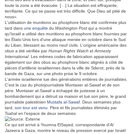
toute la zone a été évacuée. […] La situation est effrayante,
terrifiante. Ce qui se passe est très difficile. Que Dieu ait pitié de
nous».
L'utilisation de munitions au phosphore blanc été confirmée plus
tard dans
une enquête
du
Washington Post
qui a montré
qu'Israël a utilisé des munitions au phosphore blanc fournies par
les États-Unis lors d'une attaque menée en octobre dans le Sud
du Liban, blessant au moins neuf civils. L'origine américaine des
obus a été vérifiée par
Human Rights Watch
et
Amnesty
International
. Les mêmes codes de fabrication apparaissent
également sur des obus au phosphore blanc alignés à côté de
pièces d'artillerie israéliennes dans la ville de Sderot, près de la
bande de Gaza, sur une photo prise le 9 octobre.
L'armée israélienne tue des générations entières de journalistes.
C'est le cas du photojournaliste Muntaser al-Sawaf et de son
père. Muntaser al-Sawaf a échappé de justesse à un
bombardement qui a détruit sa maison et tué son père, le grand
journaliste palestinien
Mustafa al-Sawaf
. Deux semaines plus
tard,
son tour est venu.
Père et fils journalistes éliminés par
Tsahal en l'espace de deux semaines.
Ce qui est arrivé à Youmna ElSayed, correspondante d'
Al
Jazeera
à Gaza, montre le niveau de pression exercé par Israël