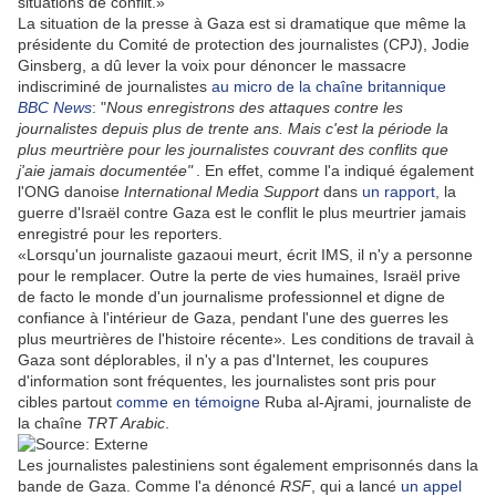
situations de conflit.»
La situation de la presse à Gaza est si dramatique que même la
présidente du Comité de protection des journalistes (CPJ), Jodie
Ginsberg, a dû lever la voix pour dénoncer le massacre
indiscriminé de journalistes
au micro de la chaîne britannique
BBC News
: "
Nous enregistrons des attaques contre les
journalistes depuis plus de trente ans. Mais c'est la période la
plus meurtrière pour les journalistes couvrant des conflits que
j'aie jamais documentée"
. En effet, comme l'a indiqué également
l'ONG danoise
International Media Support
dans
un rapport
, la
guerre d'Israël contre Gaza est le conflit le plus meurtrier jamais
enregistré pour les reporters.
«Lorsqu'un journaliste gazaoui meurt, écrit IMS, il n'y a personne
pour le remplacer. Outre la perte de vies humaines, Israël prive
de facto le monde d'un journalisme professionnel et digne de
confiance à l'intérieur de Gaza, pendant l'une des guerres les
plus meurtrières de l'histoire récente»
.
Les conditions de travail à
Gaza sont déplorables, il n'y a pas d'Internet, les coupures
d'information sont fréquentes, les journalistes sont pris pour
cibles partout
comme en témoigne
Ruba al-Ajrami, journaliste de
la chaîne
TRT Arabic
.
Les journalistes palestiniens sont également emprisonnés dans la
bande de Gaza. Comme l'a dénoncé
RSF
, qui a lancé
un appel