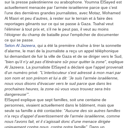
sur la presse palestinienne ou arabophone. Youmna ElSayed est
actuellement menacée par l’armée israélienne parce que c’est
l'une des dernières grandes journalistes, avec Motaz, Mohamed
Al Masri et peu d’autres, à rester sur le terrain et à faire des
reportages gênants sur ce qui se passe à Gaza. Tsahal veut
l'éliminer à tout prix et, s'il ne le peut pas, il veut au moins
l'éloigner du champ de bataille pour l'empêcher de documenter
ce qui se passe.
Selon
Al Jazeera
, qui a été la première chaîne à tirer la sonnette
d'alarme, le mari de la journaliste a reçu un appel téléphonique
lui demandant de fuir la ville de Gaza et de se diriger vers le Sud,
"bien qu'il n'y ait pas d'itinéraire sûr pour quitter la zone"
, explique
Al Jazeera
. La journaliste ElSayed a déclaré que l'appel provenait
d'un numéro privé:
"L'interlocuteur s'est adressé à mon mari par
son nom et son prénom et lui a dit: 'Je suis l'armée israélienne,
nous vous disons d'évacuer vers le sud parce que dans les
prochaines heures, la zone où vous vous trouvez sera très
dangereuse'"
.
ElSayed explique que sept familles, soit une centaine de
personnes, vivaient actuellement dans le bâtiment, mais que
seule sa famille a été contactée: "
Aucune des six autres familles
n'a reçu d'appel d'avertissement de l'armée israélienne, comme
nous l'avons fait, et il s'agissait donc d'une menace dirigée
uniquement contre nous, contre notre famille"
. Dans un