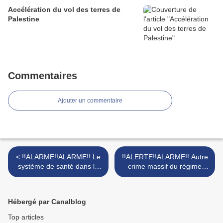
Accélération du vol des terres de
Palestine
Commentaires
Ajouter un commentaire
< !!ALARME!!ALARME!! Le
!!ALERTE!!ALARME!! Autre
système de santé dans la
crime massif du régime
bande de Gaza,
terroriste israélien: la
complètement détruit
torture de millions de
Palestiniens par la faim >
Hébergé par Canalblog
Top articles