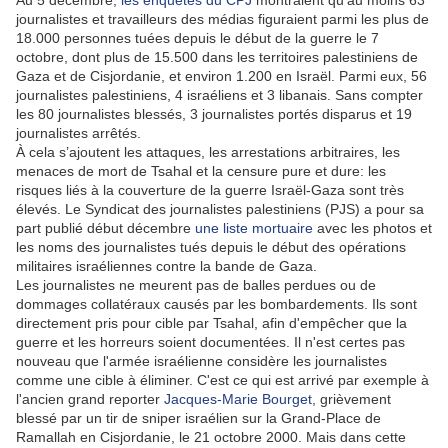
journalistes et travailleurs des médias figuraient parmi les plus de
18.000 personnes tuées depuis le début de la guerre le 7
octobre, dont plus de 15.500 dans les territoires palestiniens de
Gaza et de Cisjordanie, et environ 1.200 en Israël. Parmi eux, 56
journalistes palestiniens, 4 israéliens et 3 libanais. Sans compter
les 80 journalistes blessés, 3 journalistes portés disparus et 19
journalistes arrêtés.
À cela s’ajoutent les attaques, les arrestations arbitraires, les
menaces de mort de Tsahal et la censure pure et dure: les
risques liés à la couverture de la guerre Israël-Gaza sont très
élevés. Le Syndicat des journalistes palestiniens (PJS) a pour sa
part publié début décembre
une liste mortuaire
avec les photos et
les noms des journalistes tués depuis le début des opérations
militaires israéliennes contre la bande de Gaza.
Les journalistes ne meurent pas de balles perdues ou de
dommages collatéraux causés par les bombardements. Ils sont
directement pris pour cible par Tsahal, afin d'empêcher que la
guerre et les horreurs soient documentées. Il n'est certes pas
nouveau que l'armée israélienne considère les journalistes
comme une cible à éliminer. C'est ce qui est arrivé par exemple à
l'ancien grand reporter
Jacques-Marie Bourget
, grièvement
blessé par un tir de sniper israélien sur la Grand-Place de
Ramallah en Cisjordanie, le 21 octobre 2000. Mais dans cette