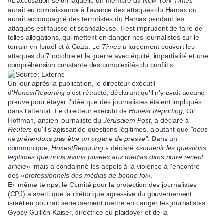
«L'accusation selon laquelle un membre du
New York Times
aurait eu connaissance à l'avance des attaques du Hamas ou
aurait accompagné des terroristes du Hamas pendant les
attaques est fausse et scandaleuse. Il est imprudent de faire de
telles allégations, qui mettent en danger nos journalistes sur le
terrain en Israël et à Gaza. Le
Times
a largement couvert les
attaques du 7 octobre et la guerre avec équité, impartialité et une
compréhension constante des complexités du conflit.»
Un jour après la publication, le directeur exécutif
d'
HonestReporting
s'est rétracté
, déclarant qu'il n'y avait aucune
preuve pour étayer l'idée que des journalistes étaient impliqués
dans l'attentat. Le directeur exécutif de
Honest Reporting,
Gil
Hoffman, ancien journaliste du
Jerusalem Post
, a déclaré à
Reuters
qu'il s'agissait de questions légitimes, ajoutant que
"nous
ne prétendons pas être un organe de presse"
.
Dans un
communiqué
,
HonestReporting
a déclaré «
soutenir les questions
légitimes que nous avons posées aux médias dans notre récent
article
», mais a condamné les appels à la violence à l'encontre
des «
professionnels des médias de bonne foi
».
En même temps, le Comité pour la protection des journalistes
(CPJ) a averti que la rhétorique agressive du gouvernement
israélien pourrait sérieusement mettre en danger les journalistes.
Gypsy Guillén Kaiser, directrice du plaidoyer et de la