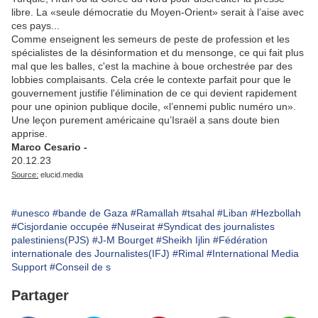
libre. La «seule démocratie du Moyen-Orient» serait à l’aise avec
ces pays...
Comme enseignent les semeurs de peste de profession et les
spécialistes de la désinformation et du mensonge, ce qui fait plus
mal que les balles, c'est la machine à boue orchestrée par des
lobbies complaisants. Cela crée le contexte parfait pour que le
gouvernement justifie l'élimination de ce qui devient rapidement
pour une opinion publique docile, «l’ennemi public numéro un».
Une leçon purement américaine qu’Israël a sans doute bien
apprise.
Marco Cesario -
20.12.23
Source:
elucid.media
#unesco
#bande de Gaza
#Ramallah
#tsahal
#Liban
#Hezbollah
#Cisjordanie occupée
#Nuseirat
#Syndicat des journalistes
palestiniens(PJS)
#J-M Bourget
#Sheikh Ijlin
#Fédération
internationale des Journalistes(IFJ)
#Rimal
#International Media
Support
#Conseil de s
Partager