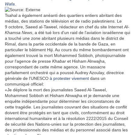
Wafa
.
Tsahal a également anéanti des quartiers entiers abritant des
médias, des stations de télévision et de radio palestiniens. Le
9 octobre, Saeed al-Taweel, rédacteur en chef du site Internet
Al-
Khamsa News
, a été tué lors d'un raid de l'aviation israélienne qui
a touché une zone abritant plusieurs médias dans le district de
Rimal, dans la partie occidentale de la bande de Gaza, en
particulier le bâtiment Hiji. Au cours du même bombardement ont
également trouvé la mort Mohammed Sobboh, photojournaliste
pour l'agence de presse
Khabar
et Hisham Alnwajha,
correspondant de cette même agence. Un massacre
parfaitement orchestré qui a poussé Audrey Azoulay, directrice
générale de l'UNESCO
à protester vivement
dans un
communiqué officiel:
«Je déplore la mort des journalistes Saeed Al-Taweel,
Mohammed Sobboh et Hisham Alnwajha et je demande une
enquête indépendante pour déterminer les circonstances de
cette tragédie. Les journalistes couvrant des situations de conflit
doivent être protégés en tant que civils, conformément au droit
international humanitaire et à la résolution 2222/2015 du Conseil
de sécurité des Nations-unies sur la protection des journalistes,
des professionnels des médias et du personnel associé dans les