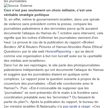
les journalistes.
Ceci n’est pas seulement un choix militaire, c’est une
véritable stratégie politique
Si, en effet, même le gouvernement israélien, dans une spirale
de violence sans précédent contre la presse, compare les
journalistes palestiniens à des terroristes parce qu'ils auraient
documenté l'attaque du Hamas du 7 octobre sans intervenir, cela
signifie que les ordres d’éliminer les journalistes viennent d'en
haut. Le prouve le cas de la publication du rapport «
Broken
Borders: AP & Reuters Pictures of Hamas Atrocities Raise Ethical
Questions
» par le site web
HonestReporting
– qui se décrit
comme une organisation à but non lucratif axée sur la «partialité
des médias anti-israéliens».
Dans l'un de ses reportages, le site parle des photojournalistes
palestiniens indépendants qui ont documenté l'attaque du Hamas
et suggère que les journalistes étaient en quelque sorte
complices. Le rapport pose la question suivante à propos de la
couverture des journalistes: «Était-elle coordonnée avec le
Hamas?». Puis: «Est-il concevable de supposer que les
“journalistes” se sont présentés tôt le matin à la frontière sans
coordination préalable avec les 'terroristes'? Ou faisaient-ils
partie du plan?». Après la publication du rapport, le bureau du
1er ministre israélien B.Netanyahu n'a
pas tardé à réagir
: «
Ces