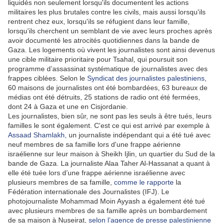
liquidés non seulement lorsqu'ils documentent les actions
militaires les plus brutales contre les civils, mais aussi lorsqu'ils
rentrent chez eux, lorsqu'ils se réfugient dans leur famille,
lorsqu'ils cherchent un semblant de vie avec leurs proches après
avoir documenté les atrocités quotidiennes dans la bande de
Gaza. Les logements où vivent les journalistes sont ainsi devenus
une cible militaire prioritaire pour Tsahal, qui poursuit son
programme d’assassinat systématique de journalistes avec des
frappes ciblées. Selon le
Syndicat des journalistes palestiniens
,
60 maisons de journalistes ont été bombardées, 63 bureaux de
médias ont été détruits, 25 stations de radio ont été fermées,
dont 24 à Gaza et une en Cisjordanie.
Les journalistes, bien sûr, ne sont pas les seuls à être tués, leurs
familles le sont également. C'est ce qui est arrivé par exemple à
Assaad Shamlakh,
un journaliste indépendant qui a été tué avec
neuf membres de sa famille lors d'une frappe aérienne
israélienne sur leur maison à Sheikh Ijlin, un quartier du Sud de la
bande de Gaza. La journaliste Alaa Taher Al-Hassanat a quant à
elle été tuée lors d’une frappe aérienne israélienne avec
plusieurs membres de sa famille,
comme le rapporte
la
Fédération internationale des Journalistes (IFJ). Le
photojournaliste Mohammad Moin Ayyash a également été tué
avec plusieurs membres de sa famille après un bombardement
de sa maison à Nuseirat,
selon l’agence de presse palestinienne