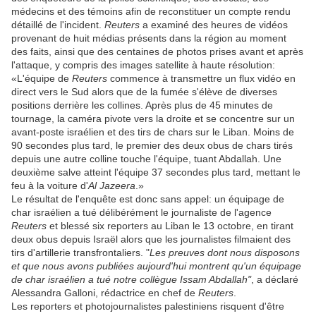
médecins et des témoins afin de reconstituer un compte rendu
détaillé de l'incident.
Reuters
a examiné des heures de vidéos
provenant de huit médias présents dans la région au moment
des faits, ainsi que des centaines de photos prises avant et après
l'attaque, y compris des images satellite à haute résolution:
«L'équipe de
Reuters
commence à transmettre un flux vidéo en
direct vers le Sud alors que de la fumée s'élève de diverses
positions derrière les collines. Après plus de 45 minutes de
tournage, la caméra pivote vers la droite et se concentre sur un
avant-poste israélien et des tirs de chars sur le Liban. Moins de
90 secondes plus tard, le premier des deux obus de chars tirés
depuis une autre colline touche l'équipe, tuant Abdallah. Une
deuxième salve atteint l'équipe 37 secondes plus tard, mettant le
feu à la voiture d'
Al Jazeera
.»
Le résultat de l'enquête est donc sans appel: un équipage de
char israélien a tué délibérément le journaliste de l'agence
Reuters
et blessé six reporters au Liban le 13 octobre, en tirant
deux obus depuis Israël alors que les journalistes filmaient des
tirs d'artillerie transfrontaliers. "
Les preuves dont nous disposons
et que nous avons publiées aujourd'hui montrent qu'un équipage
de char israélien a tué notre collègue Issam Abdallah"
, a déclaré
Alessandra Galloni, rédactrice en chef de
Reuters
.
Les reporters et photojournalistes palestiniens risquent d'être