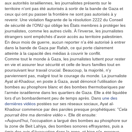
aux autorités israéliennes, les journalistes présents sur le
territoire n'ont pas été autorisés à sortir de la bande de Gaza et
ceux qui ont pu passer la frontière ne sont pas autorisés à y
revenir. Une violation flagrante de la résolution 2222 du Conseil
de sécurité de l’ONU qui oblige les États membres à protéger les
journalistes, comme les autres civils. À l’inverse, les journalistes
étrangers sont empêchés d’avoir accès au territoire palestinien.
En deux mois de guerre, aucun reporter n'a été autorisé à entrer
dans la bande de Gaza par Rafah, ce qui porte clairement
atteinte à la capacité des médias à couvrir le conflit.
Comme tout le monde à Gaza, les journalistes luttent pour rester
en vie et assurer leur sécurité et celle de leurs familles tout en
poursuivant leur travail crucial. Beaucoup, la majorité, n'y
parviennent pas, malgré tout le courage du monde. La journaliste
Ayat al-Khadour, en poste à Gaza, avait dénoncé l'utilisation de
bombes au phosphore blanc et des bombes thermobariques par
l’armée israélienne dans les quartiers de Gaza. Elle a été liquidée
lors d'un bombardement peu de temps après. Dans
une des
dernières vidéos
postées sur ses réseaux sociaux, Ayat al-
Khadour commence par des paroles presque prophétiques: "
Cela
pourrait être ma dernière vidéo
». Elle dit ensuite:
«Aujourd'hui, l'occupation a largué des bombes au phosphore sur
la zone de Beit Lahiya, des bombes sonores effrayantes, puis a
émis des avis d'évacuation dans la zone, et bien sûr, presque