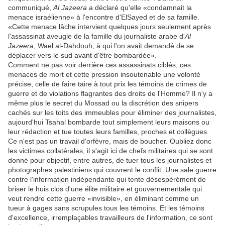
communiqué,
Al Jazeera
a déclaré qu'elle «condamnait la
menace israélienne» à l'encontre d'ElSayed et de sa famille.
«Cette menace lâche intervient quelques jours seulement après
l'assassinat aveugle de la famille du journaliste arabe d'
Al
Jazeera
, Wael al-Dahdouh, à qui l'on avait demandé de se
déplacer vers le sud avant d'être bombardée».
Comment ne pas voir derrière ces assassinats ciblés, ces
menaces de mort et cette pression insoutenable une volonté
précise, celle de faire taire à tout prix les témoins de crimes de
guerre et de violations flagrantes des droits de l'Homme? Il n'y a
même plus le secret du Mossad ou la discrétion des snipers
cachés sur les toits des immeubles pour éliminer des journalistes,
aujourd'hui Tsahal bombarde tout simplement leurs maisons ou
leur rédaction et tue toutes leurs familles, proches et collègues.
Ce n'est pas un travail d'orfèvre, mais de boucher. Oubliez donc
les victimes collatérales, il s'agit ici de chefs militaires qui se sont
donné pour objectif, entre autres, de tuer tous les journalistes et
photographes palestiniens qui couvrent le conflit. Une sale guerre
contre l'information indépendante qui tente désespérément de
briser le huis clos d'une élite militaire et gouvernementale qui
veut rendre cette guerre «invisible», en éliminant comme un
tueur à gages sans scrupules tous les témoins. Et les témoins
d'excellence, irremplaçables travailleurs de l'information, ce sont