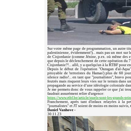
Sur votre même page de programmation, un autre tit
palestinienne, évidemment!)... mais pas un mot sur le
de Cisjordanie (comme Jénine, p.ex. où même des enf
que depuis le déclenchement de cette opération du 7 o
Cisjordanie?!... allô, y a quelqu'un à la RTBF pour e
Depuis le début de l'opération "Ouragan d'al-Aqsa"
pitoyable de 'terroristes du Hamas') plus de 60 journ
silence radio!... en tant que "journalistes", bravo po
feutrés mais risquent leurs vies sur le terrain dans u
propagande au service d’une idéologie coloniale da
Je me permets donc de vous rappeler ce que j'ai trou
faudrait assurément relire d'urgence:
https://www.rtbf.be/article/quels-sont-les-grands-pr
Franchement, après tant d'infaux relayées à la p
"journalistes" et JT soient de moins en moins suivis, t
Daniel Vanhove -
30.11.23