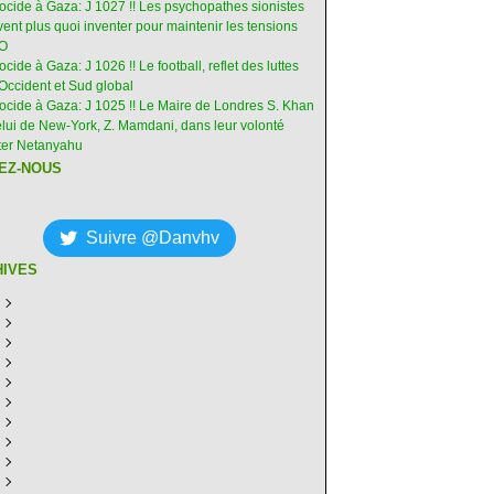
nocide à Gaza: J 1027 !! Les psychopathes sionistes
ent plus quoi inventer pour maintenir les tensions
-O
ocide à Gaza: J 1026 !! Le football, reflet des luttes
Occident et Sud global
nocide à Gaza: J 1025 !! Le Maire de Londres S. Khan
elui de New-York, Z. Mamdani, dans leur volonté
êter Netanyahu
EZ-NOUS
Suivre @Danvhv
HIVES
ût
(6)
illet
écembre
(30)
(28)
in
ovembre
écembre
(29)
(30)
(31)
ai
tobre
ovembre
écembre
(31)
(31)
(30)
(31)
ril
eptembre
tobre
ovembre
écembre
(29)
(31)
(30)
(27)
(30)
ars
ût
eptembre
tobre
ovembre
écembre
(31)
(31)
(32)
(26)
(27)
(30)
vrier
illet
ût
eptembre
tobre
ovembre
écembre
(31)
(31)
(26)
(26)
(26)
(28)
(26)
nvier
in
illet
ût
eptembre
tobre
ovembre
écembre
(29)
(15)
(30)
(29)
(26)
(26)
(30)
(26)
ai
in
illet
ût
eptembre
tobre
ovembre
écembre
(31)
(29)
(18)
(19)
(29)
(29)
(30)
(26)