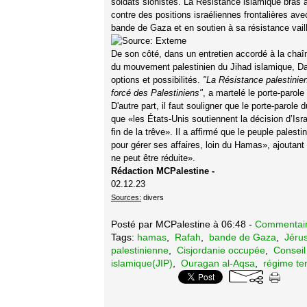
soldats sionistes. La Résistance islamique bras 
contre des positions israéliennes frontalières ave
bande de Gaza et en soutien à sa résistance vail
De son côté, dans un entretien accordé à la chaî
du mouvement palestinien du Jihad islamique, Da
options et possibilités.
"La Résistance palestinie
forcé des Palestiniens"
, a martelé le porte-parole
D'autre part, il faut souligner que le porte-parole
que «les États-Unis soutiennent la décision d’Isr
fin de la trêve». Il a affirmé que le peuple palest
pour gérer ses affaires, loin du Hamas», ajoutant 
ne peut être réduite».
Rédaction MCPalestine -
02.12.23
Sources:
divers
Posté par MCPalestine à 06:48 -
Commentair
Tags:
hamas
,
Rafah
,
bande de Gaza
,
Jéru
palestinienne
,
Cisjordanie occupée
,
Conseil
islamique(JIP)
,
Ouragan al-Aqsa
,
régime ter