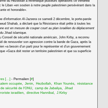
armé du Hezbollah a revendiqué plusieurs opérations ce vendredi
c le Liban «en soutien à notre peuple palestinien persévérant dans la
lante et honorable».
ne d'information
Al-Jazeera
ce samedi 2 décembre, le porte-parole
wud Shahab, a déclaré que la Résistance était prête à toutes les
nne est en mesure de couper court au plan israélien du déplacement
 du Jihad islamique.
 du Conseil de sécurité nationale américain, John Kirby, a reconnu
aël de renouveler son agression contre la bande de Gaza, après la
inien «a besoin d’un parti pour le représenter et d’un gouvernement
que «Gaza doit rester un territoire palestinien et que sa superficie
es [
…
]
- Permalien [
#
]
salem occupée
,
Jenin
,
Hezbollah
,
Khan Younès
,
résistance
 de sécurité de l'ONU
,
camp de Jabaliya
,
Jihad
roriste israélien
,
directive Hannibal
,
J.Kirby