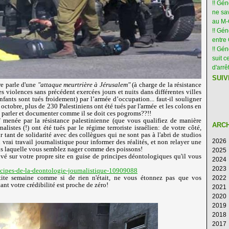
!! Gé
ne sav
au M
!! Gén
entre 
!! Gé
suit c
d'arr
SUIV
re parle d'une
"attaque meurtrière à Jérusalem"
(à charge de la résistance
s violences sans précédent exercées jours et nuits dans différentes villes
ants sont tués froidement) par l’armée d’occupation... faut-il souligner
ctobre, plus de 230 Palestiniens ont été tués par l'armée et les colons en
n parler et documenter comme il se doit ces pogroms??!!
 menée par la résistance palestinienne (que vous qualifiez de manière
ARC
alistes (!) ont été tués par le régime terroriste israélien: de votre côté,
ur tant de solidarité avec des collègues qui ne sont pas à l'abri de studios
2026
n vrai travail journalistique pour informer des réalités, et non relayer une
ns laquelle vous semblez nager comme des poissons!
2025
Ao
vé sur votre propre site en guise de principes déontologiques qu'il vous
2024
Ju
D
2023
Ju
N
D
incipes-de-la-deontologie-journalistique-10909088
etite semaine comme si de rien n'était, ne vous étonnez pas que vos
2022
M
Oc
N
D
ant votre crédibilité est proche de zéro!
2021
Av
S
Oc
N
D
2020
M
Ao
S
Oc
N
D
2019
Fé
Ju
Ao
S
Oc
N
D
2018
Ja
Ju
Ju
Ao
S
Oc
N
D
2017
M
Ju
Ju
Ao
S
Oc
N
D