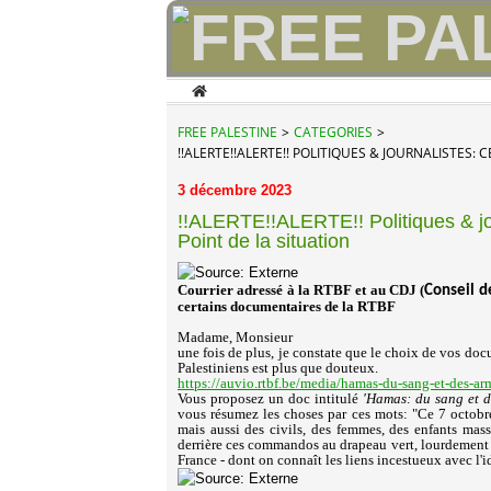
Home
FREE PALESTINE
>
CATEGORIES
>
!!ALERTE!!ALERTE!! POLITIQUES & JOURNALISTES
3 décembre 2023
!!ALERTE!!ALERTE!! Politiques & jo
Point de la situation
Courrier adressé à la RTBF et au CDJ (
Conseil d
certains documentaires de la RTBF
Madame, Monsieur
une fois de plus, je constate que le choix de vos doc
Palestiniens est plus que douteux.
https://auvio.rtbf.be/media/hamas-du-sang-et-des-arm
Vous proposez un doc intitulé
'Hamas: du sang et d
vous résumez les choses par ces mots: "Ce 7 octobr
mais aussi des civils, des femmes, des enfants mass
derrière ces commandos au drapeau vert, lourdement a
France - dont on connaît les liens incestueux avec l'i