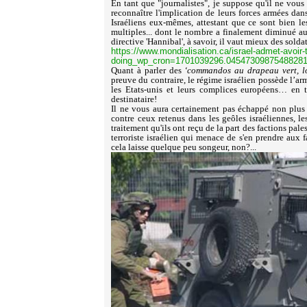
En tant que "journalistes", je suppose qu'il ne vous
reconnaître l'implication de leurs forces armées da
Israéliens eux-mêmes, attestant que ce sont bien les
multiples... dont le nombre a finalement diminué au 
directive 'Hannibal', à savoir, il vaut mieux des solda
https://www.mondialisation.ca/israel-admet-avoir
doing_wp_cron=1701039296.0454730987548828
Quant à parler des
‘commandos au drapeau vert, l
preuve du contraire, le régime israélien possède l’
les Etats-unis et leurs complices européens… en
destinataire!
Il ne vous aura certainement pas échappé non plus 
contre ceux retenus dans les geôles israéliennes, le
traitement qu'ils ont reçu de la part des factions pale
terroriste israélien qui menace de s'en prendre aux 
cela laisse quelque peu songeur, non?...