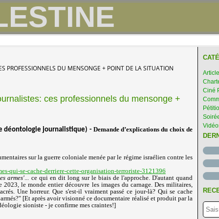
CATÉ
: CES PROFESSIONNELS DU MENSONGE + POINT DE LA SITUATION
Articl
Chart
Ciné 
urnalistes: ces professionnels du mensonge +
Comme
Pétiti
Soirée
Vidéo
Demande d’explications du choix de
e déontologie journalistique) -
DER
umentaires sur la guerre coloniale menée par le régime israélien contre les
es-qui-se-cache-derriere-cette-organisation-terroriste-3121396
es armes'
... ce qui en dit long sur le biais de l'approche. D'autant quand
e 2023, le monde entier découvre les images du carnage. Des militaires,
RECE
acrés. Une horreur. Que s'est-il vraiment passé ce jour-là? Qui se cache
rmés?" [Et après avoir visionné ce documentaire réalisé et produit par la
déologie sioniste - je confirme mes craintes!]