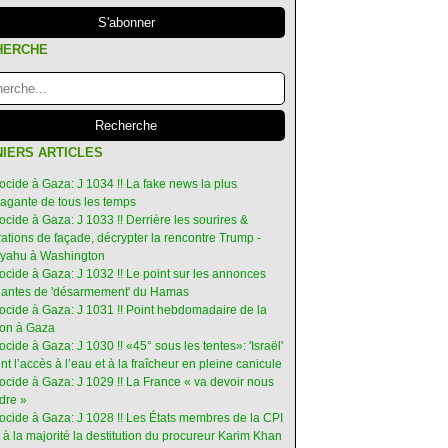
HERCHE
IERS ARTICLES
ocide à Gaza: J 1034 !! La fake news la plus
vagante de tous les temps
ocide à Gaza: J 1033 !! Derrière les sourires &
ations de façade, décrypter la rencontre Trump -
yahu à Washington
ocide à Gaza: J 1032 !! Le point sur les annonces
ruantes de 'désarmement' du Hamas
nocide à Gaza: J 1031 !! Point hebdomadaire de la
ion à Gaza
ocide à Gaza: J 1030 !! «45° sous les tentes»: 'Israël'
int l’accès à l’eau et à la fraîcheur en pleine canicule
ocide à Gaza: J 1029 !! La France « va devoir nous
dre »
nocide à Gaza: J 1028 !! Les États membres de la CPI
 à la majorité la destitution du procureur Karim Khan