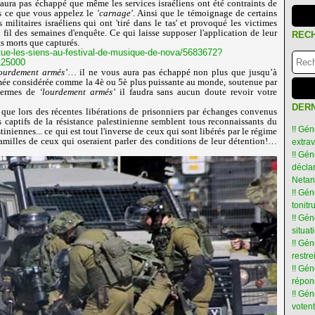
 aura pas échappé que même les services israéliens ont été contraints de
ns ce que vous appelez le
'carnage'
. Ainsi que le témoignage de certains
 militaires israéliens qui ont 'tiré dans le tas' et provoqué les victimes
fil des semaines d'enquête. Ce qui laisse supposer l'application de leur
REC
ts morts que capturés.
-tue-les-siens-au-festival-de-musique-de-nova/5683672?
125000
ourdement armés’
… il ne vous aura pas échappé non plus que jusqu’à
armée considérée comme la 4è ou 5è plus puissante au monde, soutenue par
 termes de
‘lourdement armés’
il faudra sans aucun doute revoir votre
DERN
que lors des récentes libérations de prisonniers par échanges convenus
s captifs de la résistance palestinienne semblent tous reconnaissants du
!! Gén
stiniennes... ce qui est tout l'inverse de ceux qui sont libérés par le régime
familles de ceux qui oseraient parler des conditions de leur détention!…
extra
!! Gén
déclar
Netan
!! Gén
tonit
!! Gé
situat
!! Gén
restre
!! Gén
répon
!! Gé
votent