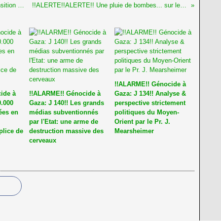
!!ALERTE!!ALERTE!! Dans ce moment de transition & d'incertitude: vigilance, plus que jamais!...+ Reprise redoutée de la guerre
!!ALERTE!!ALERTE!! Une pluie de bombes... sur le Sud de Gaza (où le régime terroriste israélien a poussé les Palestiniens!)
!!ALARME!! Génocide à
ide à
!!ALARME!! Génocide à
Gaza: J 134!! Analyse &
0.000
Gaza: J 140!! Les grands
perspective strictement
ées en
médias subventionnés
politiques du Moyen-
par l'Etat: une arme de
Orient par le Pr. J.
plice de
destruction massive des
Mearsheimer
cerveaux