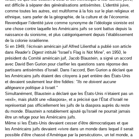
est difficile à séparer des généralisations antisémites. L’identité juive,
comme toutes les autres, est multiforme à la fois sur le plan religieux et
ethnique, sans parler de la géographie, de la culture et de l’économie.
Revendiquer l’identité juive comme synonyme de l’idéologie sioniste est
une chose contre laquelle les Américains juifs se sont battus depuis la
naissance du sionisme, et plus catégoriquement depuis l’établissement
de la colonie israélienne.
Si en 1949, l’écrivain américain juif Alfred Lilienthal a publié son article
dans
Reader’s Digest
intitulé “Israel’s Flag is Not Mine”, en 1950, le
président du Comité américain juif, Jacob Blaustein, a signé un accord
avec David Ben Gurion pour clarifier les questions sans réponse des
partisans antisémites d’Israël. Dans l’accord, Ben Gurion a déclaré que
les Américains juifs étaient des citoyens à part entière des États-Unis
et devaient seulement leur être fidèles:
"Ils ne doivent aucune
allégeance politique à Israël."
Simultanément, Blaustein a déclaré que les États-Unis n’étaient pas un
«exil», mais plutôt une «diaspora», et a précisé que l’État d’Israël ne
représentait pas officiellement les juifs de la diaspora auprès du reste
du monde. Blaustein a notablement ajouté qu’Israël ne pourrait jamais
être un refuge pour les Américains juifs.
Même si les États-Unis devaient cesser d’être démocratiques et que
les Américains juifs devaient «vivre dans un monde dans lequel il serait
possible d’être chassé d’Amérique par la persécution», un tel monde, a