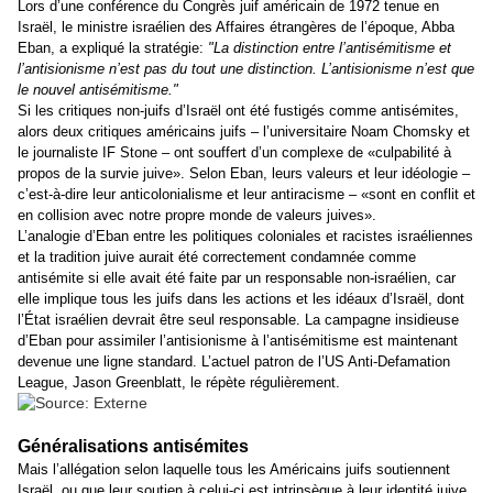
Lors d’une conférence du Congrès juif américain de 1972 tenue en
Israël, le ministre israélien des Affaires étrangères de l’époque, Abba
Eban, a expliqué la stratégie:
"La distinction entre l’antisémitisme et
l’antisionisme n’est pas du tout une distinction. L’antisionisme n’est que
le nouvel antisémitisme."
Si les critiques non-juifs d’Israël ont été fustigés comme antisémites,
alors deux critiques américains juifs – l’universitaire Noam Chomsky et
le journaliste IF Stone – ont souffert d’un complexe de «culpabilité à
propos de la survie juive». Selon Eban, leurs valeurs et leur idéologie –
c’est-à-dire leur anticolonialisme et leur antiracisme – «sont en conflit et
en collision avec notre propre monde de valeurs juives».
L’analogie d’Eban entre les politiques coloniales et racistes israéliennes
et la tradition juive aurait été correctement condamnée comme
antisémite si elle avait été faite par un responsable non-israélien, car
elle implique tous les juifs dans les actions et les idéaux d’Israël, dont
l’État israélien devrait être seul responsable. La campagne insidieuse
d’Eban pour assimiler l’antisionisme à l’antisémitisme est maintenant
devenue une ligne standard. L’actuel patron de l’US Anti-Defamation
League, Jason Greenblatt, le répète régulièrement.
Généralisations antisémites
Mais l’allégation selon laquelle tous les Américains juifs soutiennent
Israël, ou que leur soutien à celui-ci est intrinsèque à leur identité juive,