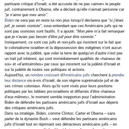
partisane critique d’Israël, a été accusée de ne pas «aimer» le peuple
juif, contrairement à Obama, elle a déclaré qu’elle n’aimait personne car
"je n’aime que mes amis".
Biden
ne sera pas en reste lui non plus lorsqu’il déclarera que
"si j’étais
juif, je serais sioniste"
, sous-entendant que ces Américains juifs qui ne
sont pas sionistes sont fautifs. Il a ajouté:
"Mon père m’a fait remarquer
que je n’avais pas besoin d’être juif pour être sioniste."
Ironiquement, ce sont ces juifs et non-juifs qui insistent sur le fait que
le colonialisme israélien et la dépossession des indigènes n’ont aucun
rapport avec la judéité, que voler la terre de quelqu’un d’autre n’est pas
un trait juif inhérent, qui sont immédiatement qualifiés de «haineux de
soi» et «d’antisémites» par ceux qui insistent sur la judéité d’Israël et
sur la judéité de toutes ses politiques et actions.
Aujourd’hui, un
nombre croissant
d'
Américains juifs
cherchent à
prendre
leur distance
vis-à-vis d’Israël, de son régime suprématiste juif et de
ses crimes coloniaux. Alors qu’ils sont visés pour leurs positions
politiques par les lobbies pro-israéliens et diffamés d’être «haineux
d’eux-mêmes», le moment semble inopportun pour l’administration
Biden de défendre les partisans américains juifs d’Israël aux dépens
des critiques américains juifs.
Dans sa stratégie, Biden, comme Clinton, Carter et Obama – sans
parler de la dynastie Bush – veut défendre les partisans américains
juifs d’Israël tout en réprimant ses détracteurs américains juifs – en