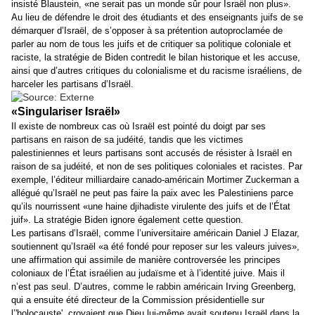
insisté Blaustein, «ne serait pas un monde sûr pour Israël non plus».
Au lieu de défendre le droit des étudiants et des enseignants juifs de se
démarquer d’Israël, de s’opposer à sa prétention autoproclamée de
parler au nom de tous les juifs et de critiquer sa politique coloniale et
raciste, la stratégie de Biden contredit le bilan historique et les accuse,
ainsi que d’autres critiques du colonialisme et du racisme israéliens, de
harceler les partisans d’Israël.
«Singulariser Israël»
Il existe de nombreux cas où Israël est pointé du doigt par ses
partisans en raison de sa judéité, tandis que les victimes
palestiniennes et leurs partisans sont accusés de résister à Israël en
raison de sa judéité, et non de ses politiques coloniales et racistes. Par
exemple, l’éditeur milliardaire canado-américain Mortimer Zuckerman a
allégué qu’Israël ne peut pas faire la paix avec les Palestiniens parce
qu’ils nourrissent «une haine djihadiste virulente des juifs et de l’État
juif». La stratégie Biden ignore également cette question.
Les partisans d’Israël, comme l’universitaire américain Daniel J Elazar,
soutiennent qu’Israël «a été fondé pour reposer sur les valeurs juives»,
une affirmation qui assimile de manière controversée les principes
coloniaux de l’État israélien au judaïsme et à l’identité juive. Mais il
n’est pas seul. D’autres, comme le rabbin américain Irving Greenberg,
qui a ensuite été directeur de la Commission présidentielle sur
l’'holocauste', croyaient que Dieu lui-même avait soutenu Israël dans la