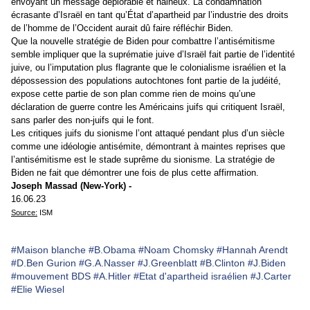
envoyant un message déplorable et haineux. La condamnation
écrasante d’Israël en tant qu’État d’apartheid par l’industrie des droits
de l’homme de l’Occident aurait dû faire réfléchir Biden.
Que la nouvelle stratégie de Biden pour combattre l’antisémitisme
semble impliquer que la suprématie juive d’Israël fait partie de l’identité
juive, ou l’imputation plus flagrante que le colonialisme israélien et la
dépossession des populations autochtones font partie de la judéité,
expose cette partie de son plan comme rien de moins qu’une
déclaration de guerre contre les Américains juifs qui critiquent Israël,
sans parler des non-juifs qui le font.
Les critiques juifs du sionisme l’ont attaqué pendant plus d’un siècle
comme une idéologie antisémite, démontrant à maintes reprises que
l’antisémitisme est le stade suprême du sionisme. La stratégie de
Biden ne fait que démontrer une fois de plus cette affirmation.
Joseph Massad (New-York) -
16.06.23
Source:
 ISM
#Maison blanche
#B.Obama
#Noam Chomsky
#Hannah Arendt
#D.Ben Gurion
#G.A.Nasser
#J.Greenblatt
#B.Clinton
#J.Biden
#mouvement BDS
#A.Hitler
#Etat d'apartheid israélien
#J.Carter
#Elie Wiesel