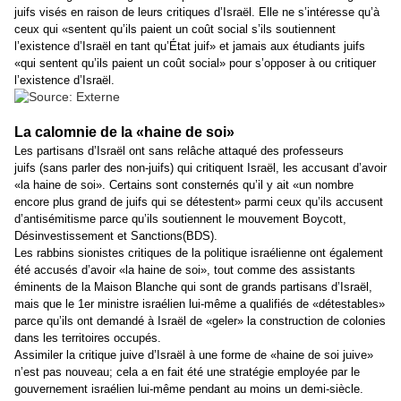
juifs visés en raison de leurs critiques d’Israël. Elle ne s’intéresse qu’à
ceux qui «sentent qu’ils paient un coût social s’ils soutiennent
l’existence d’Israël en tant qu’État juif» et jamais aux étudiants juifs
«qui sentent qu’ils paient un coût social» pour s’opposer à ou critiquer
l’existence d’Israël.
La calomnie de la «haine de soi»
Les partisans d’Israël ont sans relâche attaqué des professeurs
juifs (sans parler des non-juifs) qui critiquent Israël, les accusant d’avoir
«la haine de soi». Certains sont consternés qu’il y ait «un nombre
encore plus grand de juifs qui se détestent» parmi ceux qu’ils accusent
d’antisémitisme parce qu’ils soutiennent le mouvement Boycott,
Désinvestissement et Sanctions(BDS).
Les rabbins sionistes critiques de la politique israélienne ont également
été accusés d’avoir «la haine de soi», tout comme des assistants
éminents de la Maison Blanche qui sont de grands partisans d’Israël,
mais que le 1er ministre israélien lui-même a qualifiés de «détestables»
parce qu’ils ont demandé à Israël de «geler» la construction de colonies
dans les territoires occupés.
Assimiler la critique juive d’Israël à une forme de «haine de soi juive»
n’est pas nouveau; cela a en fait été une stratégie employée par le
gouvernement israélien lui-même pendant au moins un demi-siècle.