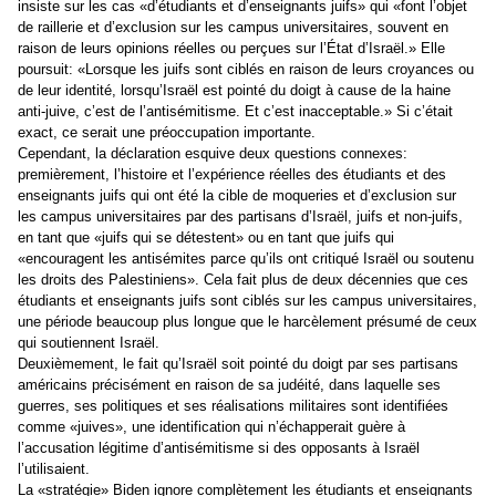
insiste sur les cas «d’étudiants et d’enseignants juifs» qui «font l’objet
de raillerie et d’exclusion sur les campus universitaires, souvent en
raison de leurs opinions réelles ou perçues sur l’État d’Israël.» Elle
poursuit: «Lorsque les juifs sont ciblés en raison de leurs croyances ou
de leur identité, lorsqu’Israël est pointé du doigt à cause de la haine
anti-juive, c’est de l’antisémitisme. Et c’est inacceptable.» Si c’était
exact, ce serait une préoccupation importante.
Cependant, la déclaration esquive deux questions connexes:
premièrement, l’histoire et l’expérience réelles des étudiants et des
enseignants juifs qui ont été la cible de moqueries et d’exclusion sur
les campus universitaires par des partisans d’Israël, juifs et non-juifs,
en tant que «juifs qui se détestent» ou en tant que juifs qui
«encouragent les antisémites parce qu’ils ont critiqué Israël ou soutenu
les droits des Palestiniens
»
. Cela fait plus de deux décennies que ces
étudiants et enseignants juifs sont ciblés sur les campus universitaires,
une période beaucoup plus longue que le harcèlement présumé de ceux
qui soutiennent Israël.
Deuxièmement, le fait qu’Israël soit pointé du doigt par ses partisans
américains précisément en raison de sa judéité, dans laquelle ses
guerres, ses politiques et ses réalisations militaires sont identifiées
comme «juives», une identification qui n’échapperait guère à
l’accusation légitime d’antisémitisme si des opposants à Israël
l’utilisaient.
La «stratégie» Biden ignore complètement les étudiants et enseignants