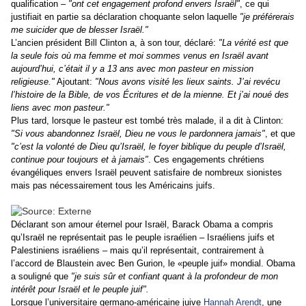
qualification –
"ont cet engagement profond envers Israël"
, ce qui
justifiait en partie sa déclaration choquante selon laquelle
"je préférerais
me suicider que de blesser Israël."
L’ancien président Bill Clinton a, à son tour, déclaré:
"La vérité est que
la seule fois où ma femme et moi sommes venus en Israël avant
aujourd’hui, c’était il y a 13 ans avec mon pasteur en mission
religieuse."
Ajoutant:
"Nous avons visité les lieux saints. J’ai revécu
l’histoire de la Bible, de vos Écritures et de la mienne. Et j’ai noué des
liens avec mon pasteur."
Plus tard, lorsque le pasteur est tombé très malade, il a dit à Clinton:
"Si vous abandonnez Israël, Dieu ne vous le pardonnera jamais"
, et que
"c’est la volonté de Dieu qu’Israël, le foyer biblique du peuple d’Israël,
continue pour toujours et à jamais"
. Ces engagements chrétiens
évangéliques envers Israël peuvent satisfaire de nombreux sionistes
mais pas nécessairement tous les Américains juifs.
Déclarant son amour éternel pour Israël, Barack Obama a compris
qu’Israël ne représentait pas le peuple israélien – Israéliens juifs et
Palestiniens israéliens – mais qu’il représentait, contrairement à
l’accord de Blaustein avec Ben Gurion, le «peuple juif» mondial. Obama
a souligné que
"je suis sûr et confiant quant à la profondeur de mon
intérêt pour Israël et le peuple juif".
Lorsque l’universitaire germano-américaine juive
Hannah Arendt
, une