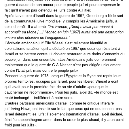
guerre à cause de son amour pour le peuple juif et pour compenser le
fait qu’Il n’avait pas défendu les juifs contre A.Hitler.
Après la victoire d’Israël dans la guerre de 1967, Greenberg a lié le sort
de la communauté juive mondiale, y compris les Américains juifs, à
celui d’Israël. Il a affirmé:
"En Europe, [Dieu] n’avait pas réussi à
accomplir sa tâche […] l’échec en juin [1967] aurait été une destruction
encore plus décisive de l’engagement."
L’écrivain américain juif Elie Wiesel s’est tellement identifié au
colonialisme israélien qu’il a déclaré en 1967 que ceux qui résistent à
Israël et se battent contre lui doivent restaurer leurs droits d’ennemis du
peuple juif dans son ensemble: «Les Américains juifs comprennent
maintenant que la guerre de G.A.Nasser n’est pas dirigée uniquement
contre l’Etat juif, mais contre le peuple juif.»
Pendant la guerre de 1973, lorsque l’Égypte et la Syrie ont repris leurs
propres territoires, occupés par Israël, pour les libérer, Wiesel a écrit
qu’il avait pour la première fois de sa vie d’adulte «peur que le
cauchemar ne recommence». Pour les juifs, a-t-il dit, «le monde est
resté inchangé… indifférent à notre sort».
D’autres partisans américains d’Israël, comme le critique littéraire
juif Irving Howe, ont insisté sur le fait que ceux qui ne soutiennent pas
Israël détestent les juifs: l’isolement international d’Israël, a-t-il déclaré,
était "un apophthegme amer: dans le cœur le plus chaud, il y a un point
froid pour les juifs».