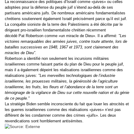
La reconnaissance des politiques d’Israël comme «juives» ou celles
adoptées pour la défense du peuple juif s’étend au-delà de ses
partisans américains juifs. De nombreux a
méricains
fondamentalistes
chrétiens soutiennent également Israël précisément parce qu’il est juif.
La conquête sioniste de la terre des Palestiniens a été décrite par le
dirigeant
pro-israélien
fondamentaliste chrétien récemment
décédé Pat Robertson comme «un miracle de Dieu». Il a affirmé:
"Les
victoires remarquables des armées juives, contre toute attente, lors de
batailles successives en 1948, 1967 et 1973, sont clairement des
miracles de Dieu".
Robertson a identifié non seulement les incursions militaires
israéliennes comme faisant partie du plan de Dieu pour le peuple juif,
mais il a également dépeint les réalisations israéliennes comme des
réalisations juives:
"Les merveilles technologiques de l’industrie
israélienne, les prouesses militaires, la générosité de l’agriculture
israélienne, les fruits, les fleurs et l’abondance de la terre sont un
témoignage de la vigilance de Dieu sur cette nouvelle nation et du génie
de ce peuple."
La stratégie Biden semble inconsciente du fait que louer les atrocités et
les guerres israéliennes comme des réalisations «juives» n’est pas
différent de les condamner comme des crimes «juifs». Les deux
revendications sont horriblement antisémites.