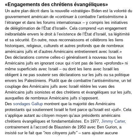
«Engagements des chrétiens évangéliques»
Un autre plan décrit dans la nouvelle «stratégie» Biden est la volonté du
gouvernement américain de «continuer à combattre l’antisémitisme à
l’étranger et dans les forums internationaux – y compris les initiatives
de délégitimation de l’État d’Israël». Cela comprend «un engagement
inébranlable envers le droit à l’existence de l’État d’Israël, sa légitimité
et sa sécurité. En outre, nous reconnaissons et célébrons les liens
historiques, religieux, culturels et autres profonds que de nombreux
américains juifs et d’autres Américains entretiennent avec Israël.»
Des déclarations comme celles-ci généralisent à nouveau tous les
Américains juifs en ignorant ceux qui n’ont pas de liens «profonds» ni
même superficiels avec Israël – ou dont les liens avec Israël les
obligent à ne pas soutenir ses déclarations sur les juifs ou sa politique
envers les Palestiniens. Plutôt que de combattre l’antisémitisme, un tel
couplage des Américains juifs avec Israël réitère les vues des
Américains juifs sionistes et des chrétiens et évangéliques sur les juifs,
auxquelles de nombreux Américains juifs s’opposent.
Des
sondages Gallup
montrent que la majorité des Américains
protestants qui soutiennent Israël le font parce qu’Israël est «juif». Cela
s’applique autant au citoyen moyen qu’aux présidents américains
chrétiens évangéliques et fondamentalistes. En 1977,
Jimmy Carter
,
contrairement à l’accord de Blaustein de 1950 avec Ben Gurion, a
insisté sur le fait que
"nos citoyens juifs"
– sans ajouter aucune