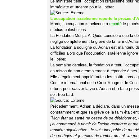
Le ministère tient l’occupation israélienne pour r
immédiate et urgente pour le libérer.
L’occupation israélienne reporte le procès d’
Mardi, l’occupation israélienne a
reporté
le procès
médias palestiniens.
La Fondation Muhjat Al-Quds considère que la décis
néglige complètement la grève de la faim d’Adnan, 
La fondation a souligné qu’Adnan est maintenu da
difficiles alors que l’occupation israélienne ignor
le libérer.
La semaine dernière, la fondation a tenu l’occupa
en raison de son atermoiement à répondre à ses 
Elle a également appelé toutes les institutions a
Comité international de la Croix-Rouge et le Conse
efforts pour sauver la vie d’Adnan et à faire pressi
soit trop tard.
Précédemment, Adnan a déclaré, dans un message 
constamment et que sa grève de la faim était ent
"Mon état de santé ne cesse de se détériorer et, 
j’ai commencé à vomir de l’acide gastrique et m
manière significative. Je suis incapable de me dép
des vertiges et je crains de tomber au sol. Je me 