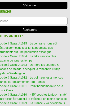
HERCHE
IERS ARTICLES
ocide à Gaza: J 1035 !! Le contraire nous eût
s... et permet de justifier la poursuite des
rdements sur une population exsangue
ocide à Gaza: J 1034 !! La fake news la plus
vagante de tous les temps
ocide à Gaza: J 1033 !! Derrière les sourires &
ations de façade, décrypter la rencontre Trump -
yahu à Washington
ocide à Gaza: J 1032 !! Le point sur les annonces
ruantes de 'désarmement' du Hamas
nocide à Gaza: J 1031 !! Point hebdomadaire de la
ion à Gaza
ocide à Gaza: J 1030 !! «45° sous les tentes»: 'Israël'
int l’accès à l’eau et à la fraîcheur en pleine canicule
ocide à Gaza: J 1029 !! La France « va devoir nous