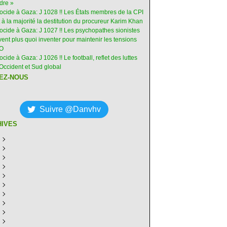
dre »
nocide à Gaza: J 1028 !! Les États membres de la CPI
 à la majorité la destitution du procureur Karim Khan
nocide à Gaza: J 1027 !! Les psychopathes sionistes
ent plus quoi inventer pour maintenir les tensions
-O
ocide à Gaza: J 1026 !! Le football, reflet des luttes
Occident et Sud global
EZ-NOUS
Suivre @Danvhv
HIVES
ût
(7)
illet
écembre
(30)
(28)
in
ovembre
écembre
(29)
(30)
(31)
ai
tobre
ovembre
écembre
(31)
(31)
(30)
(31)
ril
eptembre
tobre
ovembre
écembre
(29)
(31)
(30)
(27)
(30)
ars
ût
eptembre
tobre
ovembre
écembre
(31)
(31)
(32)
(26)
(27)
(30)
vrier
illet
ût
eptembre
tobre
ovembre
écembre
(31)
(31)
(26)
(26)
(26)
(28)
(26)
nvier
in
illet
ût
eptembre
tobre
ovembre
écembre
(29)
(15)
(30)
(29)
(26)
(26)
(30)
(26)
ai
in
illet
ût
eptembre
tobre
ovembre
écembre
(31)
(29)
(18)
(19)
(29)
(29)
(30)
(26)