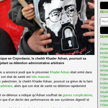
REC
DERN
!! Gén
étonné
bomba
!! Gén
que en Cisjordanie, le cheikh Khader Adnan, poursuit sa
extra
jetant sa détention administrative arbitraire
!! Gén
déclar
us a annoncé jeudi que le prisonnier
Khader Adnan
était entré dans
Netan
e son état de santé est
très mauvais
.
!! Gén
e
palestinien, le cheikh Khader Adnan, poursuit sa grève de la faim
tonit
arbitraire
, alors que son état de santé se détériore rapidement
!! Gé
situat
 ex-détenus a indiqué qu’Adnan souffrait de
graves complications
,
!! Gén
nsi que d’un déclin des performances de ses systèmes digestif et
restre
!! Gén