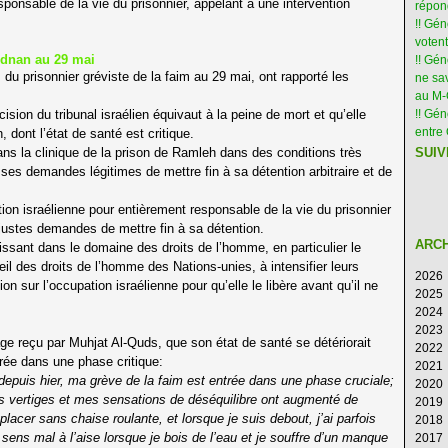
esponsable de la vie du prisonnier, appelant à une intervention
répon
!! Gé
votent
Adnan au 29 mai
!! Gé
 du prisonnier gréviste de la faim au 29 mai, ont rapporté les
ne sav
au M
ion du tribunal israélien équivaut à la peine de mort et qu’elle
!! Gén
entre 
dont l’état de santé est critique.
ns la clinique de la prison de Ramleh dans des conditions très
SUIV
e ses demandes légitimes de mettre fin à sa détention arbitraire et de
tion israélienne pour entièrement responsable de la vie du prisonnier
justes demandes de mettre fin à sa détention.
ARC
gissant dans le domaine des droits de l’homme, en particulier le
il des droits de l’homme des Nations-unies, à intensifier leurs
2026
on sur l’occupation israélienne pour qu’elle le libère avant qu’il ne
2025
Ao
2024
Ju
D
2023
Ju
N
D
reçu par Muhjat Al-Quds, que son état de santé se détériorait
2022
M
Oc
N
D
rée dans une phase critique:
2021
Av
S
Oc
N
D
depuis hier, ma grève de la faim est entrée dans une phase cruciale;
2020
M
Ao
S
Oc
N
D
es vertiges et mes sensations de déséquilibre ont augmenté de
2019
Fé
Ju
Ao
S
Oc
N
D
lacer sans chaise roulante, et lorsque je suis debout, j’ai parfois
2018
Ja
Ju
Ju
Ao
S
Oc
N
D
sens mal à l’aise lorsque je bois de l’eau et je souffre d’un manque
2017
M
Ju
Ju
Ao
S
Oc
N
D