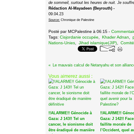
de sommeil, surtout les heures de nuit. Je souff
Rédaction Al-Mayadeen (Beyrouth) -
09.04.23
Source:
Chronique de Palestine
Posté par MCPalestine à 06:15 -
Commentair
Tags:
Cisjordanie occupée
,
Khader Adnan
,
Nations-Unies
,
Jihad islamique(JIP)
,
Comité
Vous aimerez aussi :
!!ALARME!! Génocide à
!!ALARME!! Génoc
Gaza: J 143!! Tel un
Gaza: J 142!! Face
cancer, le sionisme doit
faillite morale de
être éradiqué de manière
l’Occident, quel a