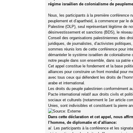
régime israélien de colonialisme de peupleme
Nous, les participants à la première conférence n
peuplement et d’apartheid, à commencer par le dép
Palestine (OLP), seul représentant légitime de n
désinvestissement et sanctions (BDS), le réseau d
Conseil des organisations palestiniennes des dro
juridiques, de journalistes, d’activistes politiqu
sommes réunis lors de cette conférence pour inten
démanteler le système israélien de colonialisme d
notre peuple dans son ensemble, dans sa patrie e
Cet appel constitue le fondement et la base polit
alliances pour construire un front mondial pour met
avec tous ceux qui défendent les droits de l’homm
arabe et international.
Les droits du peuple palestinien conformément au d
Pacte international relatif aux droits civils et pol
sociaux et culturels (notamment le 1er article co
Unies, sont indivisibles et constituent la pierre an
Dans cette déclaration et cet appel, nous affi
l’homme, de diplomatie et d’alliance:
a/. Les participants à la conférence et les signat