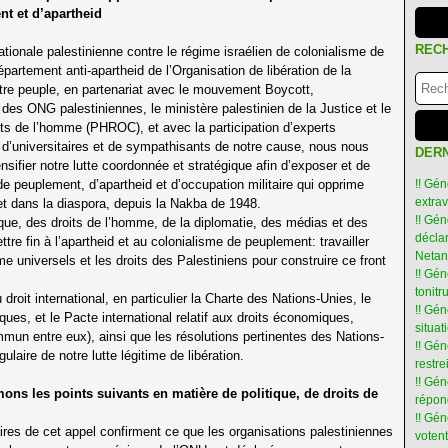
nt et d’apartheid
REC
ationale palestinienne contre le régime israélien de colonialisme de
artement anti-apartheid de l’Organisation de libération de la
otre peuple, en partenariat avec le mouvement Boycott,
es ONG palestiniennes, le ministère palestinien de la Justice et le
its de l’homme (PHROC), et avec la participation d’experts
es, d’universitaires et de sympathisants de notre cause, nous nous
DERN
sifier notre lutte coordonnée et stratégique afin d’exposer et de
e peuplement, d’apartheid et d’occupation militaire qui opprime
!! Gén
extra
t dans la diaspora, depuis la Nakba de 1948.
!! Gén
ique, des droits de l’homme, de la diplomatie, des médias et des
déclar
tre fin à l’apartheid et au colonialisme de peuplement: travailler
Netan
e universels et les droits des Palestiniens pour construire ce front
!! Gén
tonit
roit international, en particulier la Charte des Nations-Unies, le
!! Gé
itiques, et le Pacte international relatif aux droits économiques,
situat
mmun entre eux), ainsi que les résolutions pertinentes des Nations-
!! Gén
gulaire de notre lutte légitime de libération.
restre
!! Gén
rmons les points suivants en matière de politique, de droits de
répon
!! Gé
aires de cet appel confirment ce que les organisations palestiniennes
votent