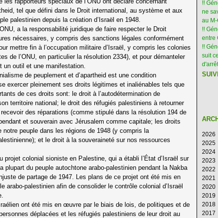
ue les rapporteurs spéciaux de l’ONU ont déclaré concernant
!! Gé
rtheid, tel que défini dans le Droit international, au système et aux
ne sav
le palestinien depuis la création d’Israël en 1948.
au M
ONU, a la responsabilité juridique de faire respecter le Droit
!! Gén
esures nécessaires, y compris des sanctions légales conformément
entre 
!! Gé
r mettre fin à l’occupation militaire d’Israël, y compris les colonies
suit c
es de l’ONU, en particulier la résolution 2334), et pour démanteler
d'arr
t un outil et une manifestation.
SUIV
nialisme de peuplement et d’apartheid est une condition
se exercer pleinement ses droits légitimes et inaliénables tels que
rtants de ces droits sont: le droit à l’autodétermination de
 territoire national; le droit des réfugiés palestiniens à retourner
 à recevoir des réparations (comme stipulé dans la résolution 194 de
ARC
ndépendant et souverain avec Jérusalem comme capitale; les droits
de notre peuple dans les régions de 1948 (y compris la
2026
lestinienne); et le droit à la souveraineté sur nos ressources
2025
Ao
2024
Ju
D
 projet colonial sioniste en Palestine, qui a établi l’État d’Israël sur
2023
Ju
N
D
é la plupart du peuple autochtone arabo-palestinien pendant la Nakba
2022
M
Oc
N
D
juste de partage de 1947. Les plans de ce projet ont été mis en
2021
Av
S
Oc
N
D
 arabo-palestinien afin de consolider le contrôle colonial d’Israël
2020
M
Ao
S
Oc
N
D
e.
2019
Fé
Ju
Ao
S
Oc
N
D
aélien ont été mis en œuvre par le biais de lois, de politiques et de
2018
Ja
Ju
Ju
Ao
S
Oc
N
D
2017
M
Ju
Ju
Ao
S
Oc
N
D
s personnes déplacées et les réfugiés palestiniens de leur droit au