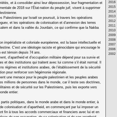
2016
Av
M
Ju
Ju
Ao
S
Oc
N
D
priétés, et à consolider ainsi leur dépossession, leur fragmentation et
2015
M
Av
M
Ju
Ju
Ao
S
Oc
N
D
mentale de 2018 sur l’État-nation du peuple juif, visent à supprimer
2014
Fé
M
Av
M
Ju
Ju
Ao
S
Oc
N
D
lestinienne.
2013
Ja
Fé
M
Av
M
Ju
Ju
Ao
S
Oc
N
D
 Palestiniens par Israël se poursuit, à travers les opérations
2012
Ja
Fé
M
Av
M
Ju
Ju
Ao
S
Oc
N
D
éguev, et les opérations de colonisation et d’annexion des terres
2011
Ja
Fé
M
Av
M
Ju
Ju
Ao
S
Oc
N
D
alem et dans la vallée du Jourdain, ce qui confirme que la Nakba
2010
Ja
Fé
M
Av
M
Ju
Ju
Ao
S
Oc
N
D
2009
Ja
Fé
M
Av
M
Ju
Ju
Ao
S
Oc
N
D
2008
Ja
Fé
M
Av
M
Ju
Ju
Ao
S
Oc
N
D
n impérialiste et coloniale européenne, est la base intellectuelle et
2007
Ja
Fé
M
Av
M
Ju
Ju
Ao
S
Oc
N
D
stine. C’est une idéologie raciste et génocidaire qui encourage le
2006
Ja
Fé
M
Av
M
Ju
Ju
Ao
S
Oc
N
D
n est témoin depuis 74 ans.
2002
Ja
Fé
M
Av
M
Ju
Ju
Ao
S
Oc
N
D
ent, d’apartheid et d’occupation militaire dépend pour sa survie et
Ja
Fé
M
Av
M
Ju
Ju
Ao
S
Oc
N
Ja
s et des institutions qui traitent avec lui comme s’il était normal. Il
Ja
Fé
M
Av
M
Ju
Ju
Ao
S
s régimes et institutions arabes, de l’établissement de la sécurité
Ja
Fé
M
Av
M
Ju
Ju
Ao
ction pour renforcer son hégémonie régionale.
Ja
Fé
M
Av
M
Ju
Ju
ment une menace pour le peuple palestinien et les peuples arabes
Ja
Fé
M
Av
M
Ju
es millions de personnes dans le monde, car il teste ses doctrines,
Ja
Fé
M
Av
M
Ja
Fé
M
Av
taires et de sécurité sur les Palestiniens, puis les exporte vers
Ja
Fé
M
onde entier.
Ja
Fé
Ja
partis politiques, dans le monde arabe et dans le monde entier, à
de colonisation et d’apartheid, en commençant par lui imposer un
ant fin à tous les accords commerciaux et financiers avec lui et en
plices de son occupation, de sa colonisation et de son apartheid.