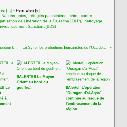
es [
…
]
- Permalien [
#
]
,
Nations-unies
,
réfugiés palestiniens
,
crime contre
anisation de Libération de la Palestine (OLP)
,
nettoyage
investissement Sanctions(BDS)
L'ordre du monde injuste mené par l'Occident menteur bascule... irrémédiablement
En Syrie, les prétentions humanistes de l’Occident tombent en poussière
!!ALERTE!! Le Moyen-
Orient au bord du
!! Le
gouffre...
!!Alerte!! L'opération
t
"Ouragan d'al-Aqsa"
lé à
continue au risque de
nement
l'embrasement de la
région