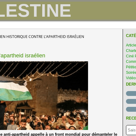
CATÉ
IEN HISTORIQUE CONTRE L’APARTHEID ISRAÉLIEN
Articl
Chart
’apartheid israélien
Ciné 
Comme
Pétiti
Soirée
Vidéo
DER
RECE
e anti-apartheid appelle à un front mondial pour démanteler le