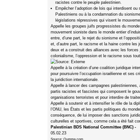
racistes contre le peuple palestinien.
Empêcher l’adoption de lois qui interdisent ou 
Palestiniens ou à la condamnation du sionisme et
législations répressives qui visent le mouvemen
Appelle les groupes juifs progressistes du monde e
mouvement sioniste dans le monde entier d’induire
entre, d’une part, le rejet du sionisme et l’oppos
et, d’autre part, le racisme et la haine contre les 
deux et a construit des alliances avec les forces j
colonialisme, l’oppression et le racisme sous tou
Appelle à la création d’une coalition juridique in
pour poursuivre l’occupation israélienne et ses cr
la juridiction internationale.
Appelle à lancer des campagnes palestiniennes, ara
partis racistes et fascistes qui composent le gou
organisations terroristes et pour interdire de trait
Appelle à soutenir et à intensifier le rôle de la di
l’ONU, les États et les partis politiques du monde
conséquence, de lui imposer des sanctions juridiqu
culturelles et sportives, comme cela a été fait co
Palestinian BDS National Committee (BNC) -
05.02.23
Source:
Oumma.com