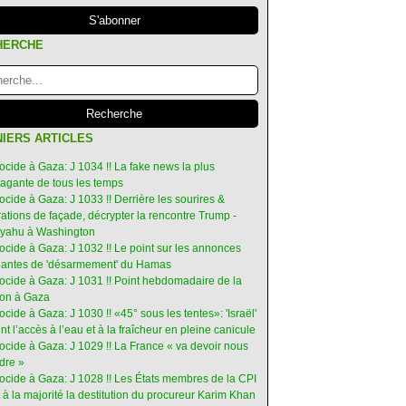
HERCHE
IERS ARTICLES
ocide à Gaza: J 1034 !! La fake news la plus
vagante de tous les temps
ocide à Gaza: J 1033 !! Derrière les sourires &
ations de façade, décrypter la rencontre Trump -
yahu à Washington
ocide à Gaza: J 1032 !! Le point sur les annonces
ruantes de 'désarmement' du Hamas
nocide à Gaza: J 1031 !! Point hebdomadaire de la
ion à Gaza
ocide à Gaza: J 1030 !! «45° sous les tentes»: 'Israël'
int l’accès à l’eau et à la fraîcheur en pleine canicule
ocide à Gaza: J 1029 !! La France « va devoir nous
dre »
nocide à Gaza: J 1028 !! Les États membres de la CPI
 à la majorité la destitution du procureur Karim Khan