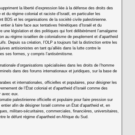
suppriment la liberté d’expression liée à la défense des droits des
 du régime colonial et raciste d’Israël, en particulier les
t BDS et les organisations de la société civile palestinienne.
ntier à faire face aux tentatives frénétiques d’Israël et du
 une législation et des politiques qui font délibérément l’amalgame
ition au régime israélien de colonialisme de peuplement et d’apartheid
juifs. Depuis sa création, l’OLP a toujours fait la distinction entre les
uives antisionistes en tant qu’alliés dans la lutte contre le
tes ses formes, y compris l’antisémitisme.
ternationale d’organisations spécialisées dans les droits de l’homme
iminels dans des forums internationaux et juridiques, sur la base de
bes et internationales, officielles et populaires, pour désigner les
vernement de l’État colonial et d’apartheid d’Israël comme des
er avec eux.
plomatie palestinienne officielle et populaire pour faire pression sur
 entier afin de désigner Israël comme un État d’apartheid et, en
es, militaro-sécuritaires, commerciales, financières, universitaires,
ntre le défunt régime d’apartheid en Afrique du Sud.