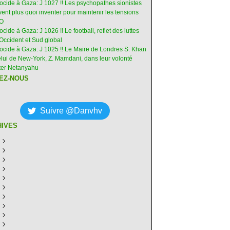
nocide à Gaza: J 1027 !! Les psychopathes sionistes
ent plus quoi inventer pour maintenir les tensions
-O
ocide à Gaza: J 1026 !! Le football, reflet des luttes
Occident et Sud global
nocide à Gaza: J 1025 !! Le Maire de Londres S. Khan
elui de New-York, Z. Mamdani, dans leur volonté
êter Netanyahu
EZ-NOUS
Suivre @Danvhv
HIVES
ût
(6)
illet
écembre
(30)
(28)
in
ovembre
écembre
(29)
(30)
(31)
ai
tobre
ovembre
écembre
(31)
(31)
(30)
(31)
ril
eptembre
tobre
ovembre
écembre
(29)
(31)
(30)
(27)
(30)
ars
ût
eptembre
tobre
ovembre
écembre
(31)
(31)
(32)
(26)
(27)
(30)
vrier
illet
ût
eptembre
tobre
ovembre
écembre
(31)
(31)
(26)
(26)
(26)
(28)
(26)
nvier
in
illet
ût
eptembre
tobre
ovembre
écembre
(29)
(15)
(30)
(29)
(26)
(26)
(30)
(26)
ai
in
illet
ût
eptembre
tobre
ovembre
écembre
(31)
(29)
(18)
(19)
(29)
(29)
(30)
(26)