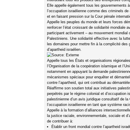
Elle appelle également tous les gouvernements à tra
l’occupation israélienne comme des criminels de gu
et en faisant pression sur la Cour pénale internat
Appelle les peuples du monde et leurs forces démo
renforcer l’état croissant de solidarité mondiale 
participant activement – au mouvement mondial d
Palestiniens. Une solidarité effective avec la lut
les domaines pour mettre fin à la complicité des 
d’apartheid israélien.
Appelle tous les États et organisations régionales
l’Organisation de la coopération islamique et l’Un
notamment en appuyant la demande palestinienne
mécanismes spéciaux pour enquêter et démanteler 
contre l’apartheid, qui ont contribué au démantè
Réaffirme son soutien total aux initiatives palest
perpétrés par le régime colonial et d’occupation i
palestinienne d’un avis juridique consultatif de la
l’occupation israélienne en tant que système raci
Appelle à la formation d’alliances intersectionne
la justice raciale, environnementale, sociale et 
de contribuer à:
Établir un front mondial contre l’apartheid isra