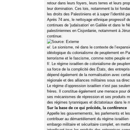
retour dans leurs foyers, leurs terres et leurs pro
leur domination. Ces lois, notamment la loi fonda
les droits des Palestiniens et à saper l’identité pa
Après 74 ans, le nettoyage ethnique progressif des
continues de 'judaïsation' en Galilée et dans le N
palestiniennes en Cisjordanie, notamment à Jérus
continue.
e/. Le sionisme, né dans le contexte de l’expansio
idéologique du colonialisme de peuplement en Pale
terrorisme et le fascisme, comme notre peuple e
f/. Le régime israélien de colonialisme de peuplem
sa force de la complicité des États, des entreprise
dépend également de la normalisation avec certain
régionale et des alliances militaires sous sa dire
Le régime d’oppression israélien n’est pas seule
frères. Il constitue également une menace pour d
ses mécanismes de répression et ses produits mili
des régimes tyranniques et dictatoriaux dans le m
Sur la base de ce qui précède, la conférence
Appelle les gouvernements, les parlements et les 
contribuer au démantèlement du régime israélien 
embargo militaire et sécuritaire complet, en mett
interdisant tous les produits des entreprises com