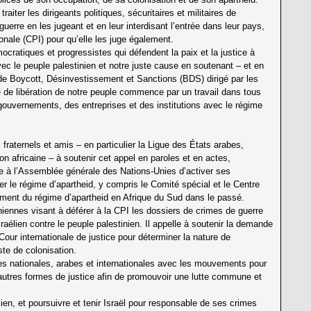
iter les dirigeants politiques, sécuritaires et militaires de
erre en les jugeant et en leur interdisant l’entrée dans leur pays,
ionale (CPI) pour qu’elle les juge également.
cratiques et progressistes qui défendent la paix et la justice à
avec le peuple palestinien et notre juste cause en soutenant – et en
e Boycott, Désinvestissement et Sanctions (BDS) dirigé par les
te de libération de notre peuple commence par un travail dans tous
gouvernements, des entreprises et des institutions avec le régime
 fraternels et amis – en particulier la Ligue des États arabes,
ion africaine – à soutenir cet appel en paroles et en actes,
 à l’Assemblée générale des Nations-Unies d’activer ses
le régime d’apartheid, y compris le Comité spécial et le Centre
lement du régime d’apartheid en Afrique du Sud dans le passé.
iniennes visant à déférer à la CPI les dossiers de crimes de guerre
sraélien contre le peuple palestinien. Il appelle à soutenir la demande
 Cour internationale de justice pour déterminer la nature de
ste de colonisation.
lles nationales, arabes et internationales avec les mouvements pour
d’autres formes de justice afin de promouvoir une lutte commune et
élien, et poursuivre et tenir Israël pour responsable de ses crimes