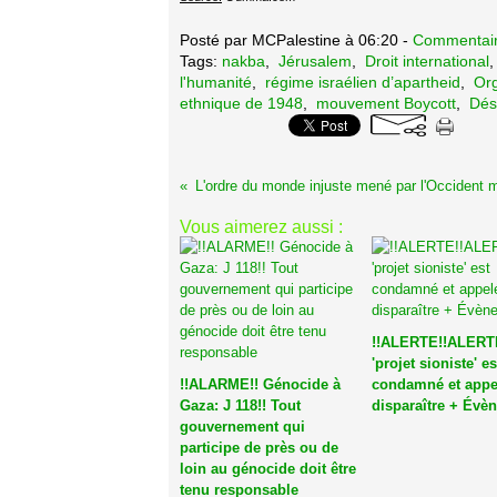
Posté par MCPalestine à 06:20 -
Commentair
Tags:
nakba
,
Jérusalem
,
Droit international
l'humanité
,
régime israélien d’apartheid
,
Org
ethnique de 1948
,
mouvement Boycott
,
Dés
Vous aimerez aussi :
!!ALERTE!!ALERTE
'projet sioniste' es
!!ALARME!! Génocide à
condamné et appe
Gaza: J 118!! Tout
disparaître + Évè
gouvernement qui
participe de près ou de
loin au génocide doit être
tenu responsable