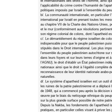
et internationales des droits de l’homme, ainsi q
l’applicabilité du crime contre l’humanité de l’apa
politiques imposés par Israël à l’ensemble du peup
b/. La communauté internationale, en particulier l’
international par Israël en prenant toutes les m
au chapitre VII de la Charte des Nations-Unies, pou
et le mur (conformément aux résolutions pertinent
son régime colonial de colons, dont l’apartheid es
c/. Le démantèlement du régime israélien de colo
indispensable pour que le peuple palestinien puis
stipulés dans le Droit international. Les plus impo
l’ensemble du peuple palestinien autochtone sur son
dans leurs foyers et sur leurs terres d’origine et
l’AGNU); le droit d’établir un État palestinien i
nationaux ainsi que le droit à l’égalité complète 
reconnaissance de leur identité nationale arabo-pa
naturelles.
d/. Le système d’apartheid israélien est un outil du
les ruines de la patrie palestinienne et a déplac
de 1948, qui a commencé peu après la décision in
œuvre par le biais du nettoyage ethnique du peuple
sur la plus grande surface possible de notre patri
Depuis la Nakba, les fondements de l’apartheid isr
pratiques, en particulier celles visant à priver le