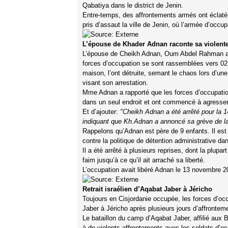
Qabatiya dans le district de Jenin.
Entre-temps, des affrontements armés ont éclaté 
pris d’assaut la ville de Jenin, où l’armée d’occup
L’épouse de Khader Adnan raconte sa violente
L’épouse de Cheikh Adnan, Oum Abdel Rahman a 
forces d’occupation se sont rassemblées vers 02h 
maison, l’ont détruite, semant le chaos lors d’un
visant son arrestation.
Mme Adnan a rapporté que les forces d’occupatio
dans un seul endroit et ont commencé à agresse
Et d’ajouter:
"Cheikh Adnan a été arrêté pour la 14è
indiquant que Kh.Adnan a annoncé sa grève de la
Rappelons qu’Adnan est père de 9 enfants. Il est c
contre la politique de détention administrative da
Il a été arrêté à plusieurs reprises, dont la plupa
faim jusqu’à ce qu’il ait arraché sa liberté.
L’occupation avait libéré Adnan le 13 novembre 20
Retrait israélien
d’Aqabat Jaber à Jéricho
Toujours en Cisjordanie occupée, les forces d’occ
Jaber à Jéricho après plusieurs jours d’affrontem
Le bataillon du camp d’Aqabat Jaber, affilié aux
à de violents affrontements avec les soldats d’o