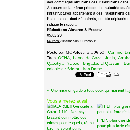
des dommages aux biens des Palestiniens dans 
Au cours de la même période, les autorités israél
infrastructures appartenant à des Palestiniens da
Palestiniens, dont 54 enfants, ont été déplacés 
indique le rapport.
Rédactions Almanar & Presstv -
05.02.23
Sources:
Almanar.com & Presstv.ir
Posté par MCPalestine à 06:50 -
Commentair
Tags:
OCHA
,
bande de Gaza
,
Jenin
,
Arrab
Qabatiya
,
Ya'bad
,
Brigades al-Qassam
,
Bur
colonie de Sderot
,
Iron Dome
Vous aimerez aussi :
FPLP: plus grande
pour plus forte ré