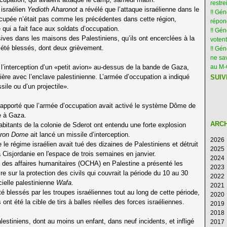
restre
 israélien
Yedioth Aharonot
a révélé que l’attaque israélienne dans le
!! Gén
cupée n’était pas comme les précédentes dans cette région,
répon
 qui a fait face aux soldats d’occupation.
!! Gé
ves dans les maisons des Palestiniens, qu’ils ont encerclées à la
votent
été blessés, dont deux grièvement.
!! Gé
ne sav
 l’interception d’un «petit avion» au-dessus de la bande de Gaza,
au M
ière avec l’enclave palestinienne. L’armée d’occupation a indiqué
SUIV
ile ou d’un projectile».
apporté que l’armée d’occupation avait activé le système Dôme de
re à Gaza.
ARC
abitants de la colonie de Sderot ont entendu une forte explosion
Iron Dome
ait lancé un missile d’interception.
2026
le régime israélien avait tué des dizaines de Palestiniens et détruit
2025
Ao
a Cisjordanie en l'espace de trois semaines en janvier.
2024
Ju
D
 des affaires humanitaires (OCHA) en Palestine a présenté les
2023
Ju
N
D
 sur la protection des civils qui couvrait la période du 10 au 30
2022
M
Oc
N
D
cielle palestinienne
Wafa
.
2021
Av
S
Oc
N
D
té blessés par les troupes israéliennes tout au long de cette période,
2020
M
Ao
S
Oc
N
D
nt été la cible de tirs à balles réelles des forces israéliennes.
2019
Fé
Ju
Ao
S
Oc
N
D
2018
Ja
Ju
Ju
Ao
S
Oc
N
D
estiniens, dont au moins un enfant, dans neuf incidents, et infligé
2017
M
Ju
Ju
Ao
S
Oc
N
D