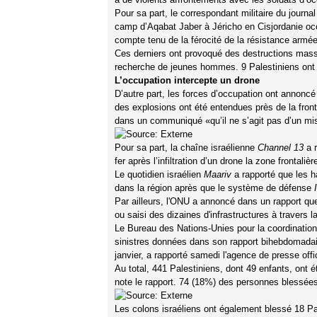
Pour sa part, le correspondant militaire du journal
camp d’Aqabat Jaber à Jéricho en Cisjordanie oc
compte tenu de la férocité de la résistance armée
Ces derniers ont provoqué des destructions massi
recherche de jeunes hommes. 9 Palestiniens ont 
L’occupation intercepte un drone
D’autre part, les forces d’occupation ont annoncé
des explosions ont été entendues près de la front
dans un communiqué «qu’il ne s’agit pas d’un miss
Pour sa part, la chaîne israélienne
Channel 13
a r
fer après l’infiltration d’un drone la zone frontaliè
Le quotidien israélien
Maariv
a rapporté que les h
dans la région après que le système de défense
Par ailleurs, l'ONU a annoncé dans un rapport que 
ou saisi des dizaines d'infrastructures à travers l
Le Bureau des Nations-Unies pour la coordination
sinistres données dans son rapport bihebdomadaire
janvier, a rapporté samedi l'agence de presse offi
Au total, 441 Palestiniens, dont 49 enfants, ont é
note le rapport. 74 (18%) des personnes blessées o
Les colons israéliens ont également blessé 18 Pal