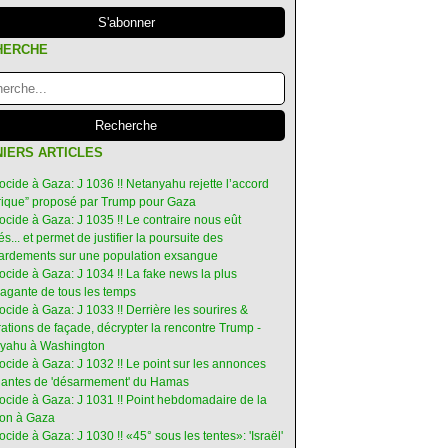
HERCHE
IERS ARTICLES
ocide à Gaza: J 1036 !! Netanyahu rejette l’accord
orique” proposé par Trump pour Gaza
ocide à Gaza: J 1035 !! Le contraire nous eût
s... et permet de justifier la poursuite des
rdements sur une population exsangue
ocide à Gaza: J 1034 !! La fake news la plus
vagante de tous les temps
ocide à Gaza: J 1033 !! Derrière les sourires &
ations de façade, décrypter la rencontre Trump -
yahu à Washington
ocide à Gaza: J 1032 !! Le point sur les annonces
ruantes de 'désarmement' du Hamas
nocide à Gaza: J 1031 !! Point hebdomadaire de la
ion à Gaza
ocide à Gaza: J 1030 !! «45° sous les tentes»: 'Israël'