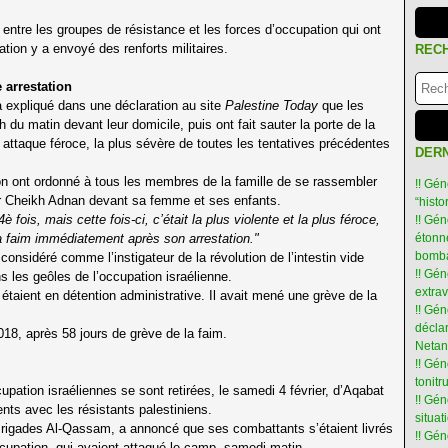
entre les groupes de résistance et les forces d’occupation qui ont
ation y a envoyé des renforts militaires.
REC
 arrestation
expliqué dans une déclaration au site
Palestine Today
que les
du matin devant leur domicile, puis ont fait sauter la porte de la
e attaque féroce, la plus sévère de toutes les tentatives précédentes
DERN
n ont ordonné à tous les membres de la famille de se rassembler
!! Gén
r Cheikh Adnan devant sa femme et ses enfants.
“hist
 fois, mais cette fois-ci, c’était la plus violente et la plus féroce,
!! Gén
 faim immédiatement après son arrestation."
étonné
bomba
onsidéré comme l’instigateur de la révolution de l’intestin vide
!! Gén
ns les geôles de l’occupation israélienne.
extra
rt étaient en détention administrative. Il avait mené une grève de la
!! Gén
déclar
18, après 58 jours de grève de la faim.
Netan
!! Gén
tonit
upation israéliennes se sont retirées, le samedi 4 février, d’Aqabat
!! Gé
ents avec les résistants palestiniens.
situat
 Brigades Al-Qassam, a annoncé que ses combattants s’étaient livrés
!! Gén
ccupation, qui avaient attaqué le camp, samedi matin.