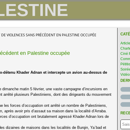
CATÉ
DE VIOLENCES SANS PRÉCÉDENT EN PALESTINE OCCUPÉE
Articl
Chart
écédent en Palestine occupée
Ciné 
Comme
Pétiti
Soirée
’ex-détenu Khader Adnan et intercepte un avion au-dessus de
Vidéo
DER
ce dimanche matin 5 février, une vaste campagne d’incursions en
nt arrêté plusieurs Palestiniens, dont des dirigeants du mouvement
ue les forces d’occupation ont arrêté un nombre de Palestiniens,
n, après avoir pris d’assaut sa maison dans la localité d’Arraba.
RECE
orces d’occupation ont brutalement agressé Khader Adnan lors de
es dizaines de maisons dans les localités de Burqin, Ya`bad et