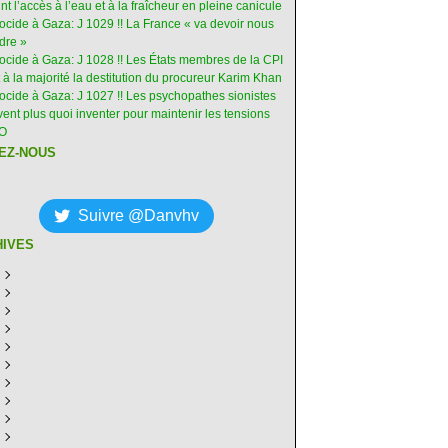
int l’accès à l’eau et à la fraîcheur en pleine canicule
ocide à Gaza: J 1029 !! La France « va devoir nous
dre »
nocide à Gaza: J 1028 !! Les États membres de la CPI
 à la majorité la destitution du procureur Karim Khan
nocide à Gaza: J 1027 !! Les psychopathes sionistes
ent plus quoi inventer pour maintenir les tensions
-O
EZ-NOUS
Suivre @Danvhv
HIVES
ût
(8)
illet
écembre
(30)
(28)
in
ovembre
écembre
(29)
(30)
(31)
ai
tobre
ovembre
écembre
(31)
(31)
(30)
(31)
ril
eptembre
tobre
ovembre
écembre
(29)
(31)
(30)
(27)
(30)
ars
ût
eptembre
tobre
ovembre
écembre
(31)
(31)
(32)
(26)
(27)
(30)
vrier
illet
ût
eptembre
tobre
ovembre
écembre
(31)
(31)
(26)
(26)
(26)
(28)
(26)
nvier
in
illet
ût
eptembre
tobre
ovembre
écembre
(29)
(15)
(30)
(29)
(26)
(26)
(30)
(26)
ai
in
illet
ût
eptembre
tobre
ovembre
écembre
(31)
(29)
(18)
(19)
(29)
(29)
(30)
(26)