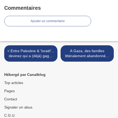
Commentaires
Ajouter un commentaire
< Entre Palestine & 'Israël'...
A Gaza, des familles
devinez qui a (déjà) gagné
littéralement abandonnées
la Coupe du Monde de foot
ont besoin de notre
2022
solidarité (+vidéo) >
Hébergé par Canalblog
Top articles
Pages
Contact
Signaler un abus
C.G.U.