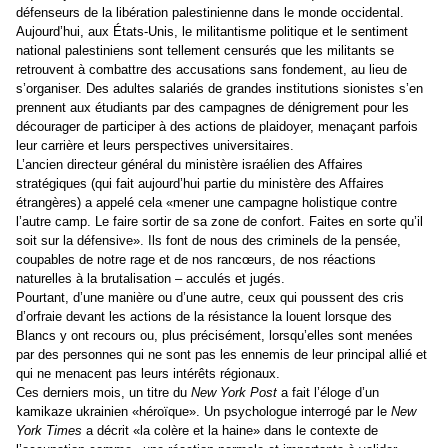
défenseurs de la libération palestinienne dans le monde occidental.
Aujourd’hui, aux États-Unis, le militantisme politique et le sentiment
national palestiniens sont tellement censurés que les militants se
retrouvent à combattre des accusations sans fondement, au lieu de
s’organiser. Des adultes salariés de grandes institutions sionistes s’en
prennent aux étudiants par des campagnes de dénigrement pour les
décourager de participer à des actions de plaidoyer, menaçant parfois
leur carrière et leurs perspectives universitaires.
L’ancien directeur général du ministère israélien des Affaires
stratégiques (qui fait aujourd’hui partie du ministère des Affaires
étrangères) a appelé cela «mener une campagne holistique contre
l’autre camp. Le faire sortir de sa zone de confort. Faites en sorte qu’il
soit sur la défensive». Ils font de nous des criminels de la pensée,
coupables de notre rage et de nos rancœurs, de nos réactions
naturelles à la brutalisation – acculés et jugés.
Pourtant, d’une manière ou d’une autre, ceux qui poussent des cris
d’orfraie devant les actions de la résistance la louent lorsque des
Blancs y ont recours ou, plus précisément, lorsqu’elles sont menées
par des personnes qui ne sont pas les ennemis de leur principal allié et
qui ne menacent pas leurs intérêts régionaux.
Ces derniers mois, un titre du
New York Post
a fait l’éloge d’un
kamikaze ukrainien «héroïque». Un psychologue interrogé par le
New
York Times
a décrit «la colère et la haine» dans le contexte de