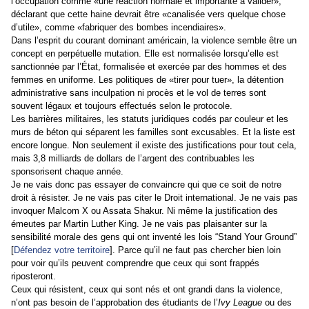
l’occupation comme «une réaction normale et importante à valider»,
déclarant que cette haine devrait être «canalisée vers quelque chose
d’utile», comme «fabriquer des bombes incendiaires».
Dans l’esprit du courant dominant américain, la violence semble être un
concept en perpétuelle mutation. Elle est normalisée lorsqu’elle est
sanctionnée par l’État, formalisée et exercée par des hommes et des
femmes en uniforme. Les politiques de «tirer pour tuer», la détention
administrative sans inculpation ni procès et le vol de terres sont
souvent légaux et toujours effectués selon le protocole.
Les barrières militaires, les statuts juridiques codés par couleur et les
murs de béton qui séparent les familles sont excusables. Et la liste est
encore longue. Non seulement il existe des justifications pour tout cela,
mais 3,8 milliards de dollars de l’argent des contribuables les
sponsorisent chaque année.
Je ne vais donc pas essayer de convaincre qui que ce soit de notre
droit à résister. Je ne vais pas citer le Droit international. Je ne vais pas
invoquer Malcom X ou Assata Shakur. Ni même la justification des
émeutes par Martin Luther King. Je ne vais pas plaisanter sur la
sensibilité morale des gens qui ont inventé les lois “Stand Your Ground”
[
Défendez votre territoire
]
. Parce qu’il ne faut pas chercher bien loin
pour voir qu’ils peuvent comprendre que ceux qui sont frappés
riposteront.
Ceux qui résistent, ceux qui sont nés et ont grandi dans la violence,
n’ont pas besoin de l’approbation des étudiants de l’
Ivy League
ou des