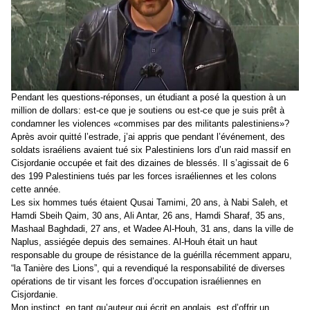
Pendant les questions-réponses, un étudiant a posé la question à un
million de dollars: est-ce que je soutiens ou est-ce que je suis prêt à
condamner les violences «commises par des militants palestiniens»?
Après avoir quitté l’estrade, j’ai appris que pendant l’événement, des
soldats israéliens avaient tué six Palestiniens lors d’un raid massif en
Cisjordanie occupée et fait des dizaines de blessés. Il s’agissait de 6
des 199 Palestiniens tués par les forces israéliennes et les colons
cette année.
Les six hommes tués étaient Qusai Tamimi, 20 ans, à Nabi Saleh, et
Hamdi Sbeih Qaim, 30 ans, Ali Antar, 26 ans, Hamdi Sharaf, 35 ans,
Mashaal Baghdadi, 27 ans, et Wadee Al-Houh, 31 ans, dans la ville de
Naplus, assiégée depuis des semaines. Al-Houh était un haut
responsable du groupe de résistance de la guérilla récemment apparu,
“la Tanière des Lions”, qui a revendiqué la responsabilité de diverses
opérations de tir visant les forces d’occupation israéliennes en
Cisjordanie.
Mon instinct, en tant qu’auteur qui écrit en anglais, est d’offrir un