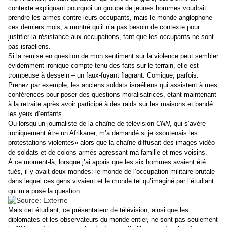
contexte expliquant pourquoi un groupe de jeunes hommes voudrait
prendre les armes contre leurs occupants, mais le monde anglophone
ces derniers mois, a montré qu’il n’a pas besoin de contexte pour
justifier la résistance aux occupations, tant que les occupants ne sont
pas israéliens.
Si la remise en question de mon sentiment sur la violence peut sembler
évidemment ironique compte tenu des faits sur le terrain, elle est
trompeuse à dessein – un faux-fuyant flagrant. Comique, parfois.
Prenez par exemple, les anciens soldats israéliens qui assistent à mes
conférences pour poser des questions moralisatrices, étant maintenant
à la retraite après avoir participé à des raids sur les maisons et bandé
les yeux d’enfants.
Ou lorsqu’un journaliste de la chaîne de télévision
CNN
, qui s’avère
ironiquement être un Afrikaner, m’a demandé si je «soutenais les
protestations violentes» alors que la chaîne diffusait des images vidéo
de soldats et de colons armés agressant ma famille et mes voisins.
À ce moment-là, lorsque j’ai appris que les six hommes avaient été
tués, il y avait deux mondes: le monde de l’occupation militaire brutale
dans lequel ces gens vivaient et le monde tel qu’imaginé par l’étudiant
qui m’a posé la question.
Mais cet étudiant, ce présentateur de télévision, ainsi que les
diplomates et les observateurs du monde entier, ne sont pas seulement