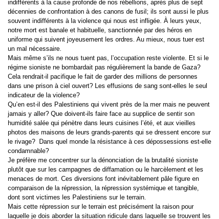
indifférents à la cause profonde de nos rébellions, après plus de sept
décennies de confrontation à des canons de fusil; ils sont aussi le plus
souvent indifférents à la violence qui nous est infligée. À leurs yeux,
notre mort est banale et habituelle, sanctionnée par des héros en
uniforme qui suivent joyeusement les ordres. Au mieux, nous tuer est
un mal nécessaire.
Mais même s’ils ne nous tuent pas, l’occupation reste violente. Et si le
régime sioniste ne bombardait pas régulièrement la bande de Gaza?
Cela rendrait-il pacifique le fait de garder des millions de personnes
dans une prison à ciel ouvert? Les effusions de sang sont-elles le seul
indicateur de la violence?
Qu’en est-il des Palestiniens qui vivent près de la mer mais ne peuvent
jamais y aller? Que doivent-ils faire face au supplice de sentir son
humidité salée qui pénètre dans leurs cuisines l’été, et aux vieilles
photos des maisons de leurs grands-parents qui se dressent encore sur
le rivage? Dans quel monde la résistance à ces dépossessions est-elle
condamnable?
Je préfère me concentrer sur la dénonciation de la brutalité sioniste
plutôt que sur les campagnes de diffamation ou le harcèlement et les
menaces de mort. Ces diversions font inévitablement pâle figure en
comparaison de la répression, la répression systémique et tangible,
dont sont victimes les Palestiniens sur le terrain.
Mais cette répression sur le terrain est précisément la raison pour
laquelle je dois aborder la situation ridicule dans laquelle se trouvent les