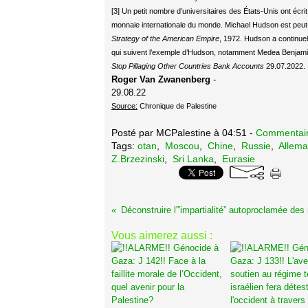
[3] Un petit nombre d’universitaires des États-Unis ont écr
monnaie internationale du monde. Michael Hudson est peut-ê
Strategy of the American Empire
, 1972. Hudson a continuel
qui suivent l’exemple d’Hudson, notamment Medea Benjami
Stop Pillaging Other Countries Bank Accounts
29.07.2022.
Roger Van Zwanenberg
-
29.08.22
Source:
Chronique de Palestine
Posté par MCPalestine à 04:51 -
Commentair
Tags:
otan
,
Moscou
,
Chine
,
Russie
,
Allem
Z.Brzezinski
,
Sri Lanka
,
Eurasie
Vous aimerez aussi :