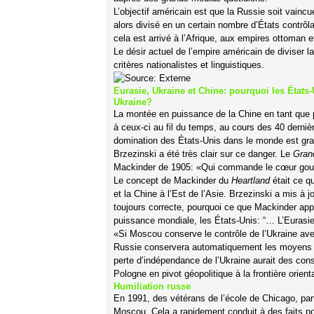
L’objectif américain est que la Russie soit vainc
alors divisé en un certain nombre d’États contrô
cela est arrivé à l’Afrique, aux empires ottoman 
Le désir actuel de l’empire américain de diviser l
critères nationalistes et linguistiques.
Eurasie, Ukraine et Chine: pourquoi les États
Ukraine?
La montée en puissance de la Chine en tant que 
à ceux-ci au fil du temps, au cours des 40 derniè
domination des États-Unis dans le monde est g
Brzezinski a été très clair sur ce danger. Le
Gran
Mackinder de 1905: «Qui commande le cœur gouv
Le concept de Mackinder du
Heartland
était ce qu
et la Chine à l’Est de l’Asie. Brzezinski a mis à jo
toujours correcte, pourquoi ce que Mackinder appela
puissance mondiale, les États-Unis: “… L’Eurasi
«Si Moscou conserve le contrôle de l’Ukraine av
Russie conservera automatiquement les moyens de 
perte d’indépendance de l’Ukraine aurait des con
Pologne en pivot géopolitique à la frontière orien
Humiliation russe
En 1991, des vétérans de l’école de Chicago, part
Moscou. Cela a rapidement conduit à des faits p