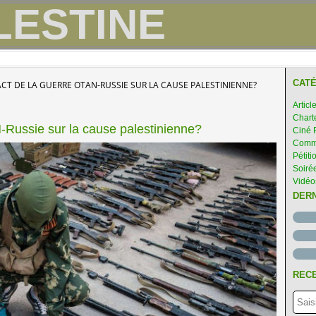
CATÉ
ACT DE LA GUERRE OTAN-RUSSIE SUR LA CAUSE PALESTINIENNE?
Articl
Chart
-Russie sur la cause palestinienne?
Ciné 
Comme
Pétiti
Soirée
Vidéo
DER
RECE