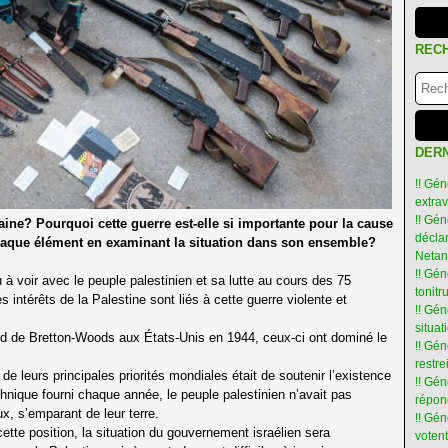
REC
DERN
!! Gén
extra
!! Gén
e? Pourquoi cette guerre est-elle si importante pour la cause
déclar
aque élément en examinant la situation dans son ensemble?
Netan
!! Gén
 à voir avec le peuple palestinien et sa lutte au cours des 75
tonit
intérêts de la Palestine sont liés à cette guerre violente et
!! Gé
situat
rd de Bretton-Woods aux États-Unis en 1944, ceux-ci ont dominé le
!! Gén
restre
de leurs principales priorités mondiales était de soutenir l’existence
!! Gén
chnique fourni chaque année, le peuple palestinien n’avait pas
répon
x, s’emparant de leur terre.
!! Gé
tte position, la situation du gouvernement israélien sera
votent