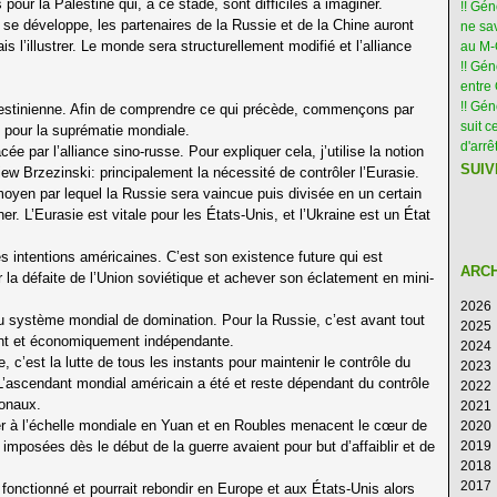
ur la Palestine qui, à ce stade, sont difficiles à imaginer.
!! Gé
e se développe, les partenaires de la Russie et de la Chine auront
ne sav
l’illustrer. Le monde sera structurellement modifié et l’alliance
au M
!! Gén
entre 
!! Gé
alestinienne. Afin de comprendre ce qui précède, commençons par
suit c
e pour la suprématie mondiale.
d'arr
par l’alliance sino-russe. Pour expliquer cela, j’utilise la notion
SUIV
ew Brzezinski: principalement la nécessité de contrôler l’Eurasie.
moyen par lequel la Russie sera vaincue puis divisée en un certain
er. L’Eurasie est vitale pour les États-Unis, et l’Ukraine est un État
es intentions américaines. C’est son existence future qui est
ARC
r la défaite de l’Union soviétique et achever son éclatement en mini-
2026
u système mondial de domination. Pour la Russie, c’est avant tout
2025
Ao
ement et économiquement indépendante.
2024
Ju
D
 c’est la lutte de tous les instants pour maintenir le contrôle du
2023
Ju
N
D
’ascendant mondial américain a été et reste dépendant du contrôle
2022
M
Oc
N
D
ionaux.
2021
Av
S
Oc
N
D
r à l’échelle mondiale en Yuan et en Roubles menacent le cœur de
2020
M
Ao
S
Oc
N
D
mposées dès le début de la guerre avaient pour but d’affaiblir et de
2019
Fé
Ju
Ao
S
Oc
N
D
2018
Ja
Ju
Ju
Ao
S
Oc
N
D
2017
M
Ju
Ju
Ao
S
Oc
N
D
s fonctionné et pourrait rebondir en Europe et aux États-Unis alors