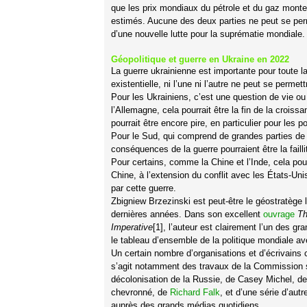
que les prix mondiaux du pétrole et du gaz monte
estimés. Aucune des deux parties ne peut se perm
d’une nouvelle lutte pour la suprématie mondiale.
Géopolitique et guerre en Ukraine en 2022
La guerre ukrainienne est importante pour toute l
existentielle, ni l’une ni l’autre ne peut se perm
Pour les Ukrainiens, c’est une question de vie ou
l’Allemagne, cela pourrait être la fin de la croi
pourrait être encore pire, en particulier pour les 
Pour le Sud, qui comprend de grandes parties de l
conséquences de la guerre pourraient être la fail
Pour certains, comme la Chine et l’Inde, cela pou
Chine, à l’extension du conflit avec les États-U
par cette guerre.
Zbigniew Brzezinski est peut-être le géostratège 
dernières années. Dans son excellent
ouvrage
Th
Imperative
[1], l’auteur est clairement l’un des g
le tableau d’ensemble de la politique mondiale av
Un certain nombre d’organisations et d’écrivains c
s’agit notamment des travaux de la Commission su
décolonisation de la Russie, de Casey Michel, 
chevronné, de
Richard Falk
, et d’une série d’au
auprès des grands médias quotidiens.