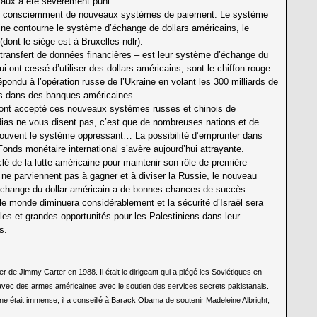
aux a été sévèrement puni.
arent consciemment de nouveaux systèmes de paiement. Le système
hine contourne le système d’échange de dollars américains, le
nt le siège est à Bruxelles-ndlr).
ransfert de données financières – est leur système d’échange du
ont cessé d’utiliser des dollars américains, sont le chiffon rouge
pondu à l’opération russe de l’Ukraine en volant les 300 milliards de
s dans des banques américaines.
ont accepté ces nouveaux systèmes russes et chinois de
ias ne vous disent pas, c’est que de nombreuses nations et de
 trouvent le système oppressant… La possibilité d’emprunter dans
Fonds monétaire international s’avère aujourd’hui attrayante.
é de la lutte américaine pour maintenir son rôle de première
 ne parviennent pas à gagner et à diviser la Russie, le nouveau
change du dollar américain a de bonnes chances de succès.
le monde diminuera considérablement et la sécurité d’Israël sera
les et grandes opportunités pour les Palestiniens dans leur
s.
r de Jimmy Carter en 1988. Il était le dirigeant qui a piégé les Soviétiques en
 avec des armes américaines avec le soutien des services secrets pakistanais.
ine était immense; il a conseillé à Barack Obama de soutenir Madeleine Albright,