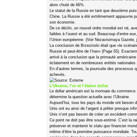
alors chuté de 66%.
Le statut de la Russie en tant que deuxième pui
Chine. La Russie a été extrêmement appauvrie par
son économie.
De ce déclin, un nouvel ordre mondial est né, ave
faibles à l’ouest et au sud. Beaucoup d’entre eux
l’Union européenne. (Voir Nezavisimaya Gazete, j
La conclusion de Brzezinski était que «le scénari
Russie et peut-être de l’Iran» (Page 55). Exactem
arrivé à la conclusion que la primauté américaine
éclatement en de nombreuses entités nationales p
En d’autres termes, la poursuite des processus 
achevés.
L’Ukraine, l’or et l’étalon dollar
Le dollar américain est la monnaie du commerce 
détermine la question actuelle avec l’Ukraine.
Aujourd’hui, tous les pays du monde ont besoin d
Unis ont eu ainsi de l’argent à prêter presque inf
Unis n’ont pas besoin de créer un excédent comm
Ce point ne doit pas être sous-estimé. C’est la r
préserver et maintenir le
statu quo
financier mondi
même d’être la première puissance mondiale. Tout 