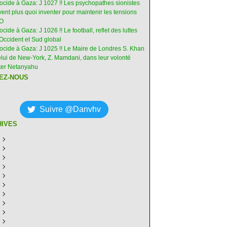
nocide à Gaza: J 1027 !! Les psychopathes sionistes
ent plus quoi inventer pour maintenir les tensions
-O
ocide à Gaza: J 1026 !! Le football, reflet des luttes
Occident et Sud global
nocide à Gaza: J 1025 !! Le Maire de Londres S. Khan
elui de New-York, Z. Mamdani, dans leur volonté
êter Netanyahu
EZ-NOUS
Suivre @Danvhv
HIVES
ût
(6)
illet
écembre
(30)
(28)
in
ovembre
écembre
(29)
(30)
(31)
ai
tobre
ovembre
écembre
(31)
(31)
(30)
(31)
ril
eptembre
tobre
ovembre
écembre
(29)
(31)
(30)
(27)
(30)
ars
ût
eptembre
tobre
ovembre
écembre
(31)
(31)
(32)
(26)
(27)
(30)
vrier
illet
ût
eptembre
tobre
ovembre
écembre
(31)
(31)
(26)
(26)
(26)
(28)
(26)
nvier
in
illet
ût
eptembre
tobre
ovembre
écembre
(29)
(15)
(30)
(29)
(26)
(26)
(30)
(26)
ai
in
illet
ût
eptembre
tobre
ovembre
écembre
(31)
(29)
(18)
(19)
(29)
(29)
(30)
(26)