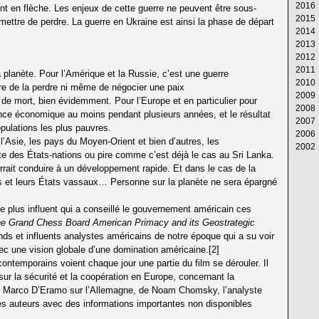
2016
Av
M
Ju
Ju
Ao
S
Oc
N
D
nt en flèche. Les enjeux de cette guerre ne peuvent être sous-
2015
M
Av
M
Ju
Ju
Ao
S
Oc
N
D
ettre de perdre. La guerre en Ukraine est ainsi la phase de départ
2014
Fé
M
Av
M
Ju
Ju
Ao
S
Oc
N
D
2013
Ja
Fé
M
Av
M
Ju
Ju
Ao
S
Oc
N
D
2012
Ja
Fé
M
Av
M
Ju
Ju
Ao
S
Oc
N
D
2011
Ja
Fé
M
Av
M
Ju
Ju
Ao
S
Oc
N
D
a planète. Pour l’Amérique et la Russie, c’est une guerre
2010
Ja
Fé
M
Av
M
Ju
Ju
Ao
S
Oc
N
D
ettre de la perdre ni même de négocier une paix
2009
Ja
Fé
M
Av
M
Ju
Ju
Ao
S
Oc
N
D
 de mort, bien évidemment. Pour l’Europe et en particulier pour
2008
Ja
Fé
M
Av
M
Ju
Ju
Ao
S
Oc
N
D
ssance économique au moins pendant plusieurs années, et le résultat
2007
Ja
Fé
M
Av
M
Ju
Ju
Ao
S
Oc
N
D
populations les plus pauvres.
2006
Ja
Fé
M
Av
M
Ju
Ju
Ao
S
Oc
N
D
’Asie, les pays du Moyen-Orient et bien d’autres, les
2002
Ja
Fé
M
Av
M
Ju
Ju
Ao
S
Oc
N
D
lite des États-nations ou pire comme c’est déjà le cas au Sri Lanka.
Ja
Fé
M
Av
M
Ju
Ju
Ao
S
Oc
N
Ja
rrait conduire à un développement rapide. Et dans le cas de la
Ja
Fé
M
Av
M
Ju
Ju
Ao
S
nis et leurs États vassaux… Personne sur la planète ne sera épargné
Ja
Fé
M
Av
M
Ju
Ju
Ao
Ja
Fé
M
Av
M
Ju
Ju
le plus influent qui a conseillé le gouvernement américain ces
Ja
Fé
M
Av
M
Ju
e Grand Chess Board American Primacy and its Geostrategic
Ja
Fé
M
Av
M
rands et influents analystes américains de notre époque qui a su voir
Ja
Fé
M
Av
ec une vision globale d’une domination américaine.[2]
Ja
Fé
M
Ja
Fé
ontemporains voient chaque jour une partie du film se dérouler. Il
Ja
r la sécurité et la coopération en Europe, concernant la
de Marco D’Eramo sur l’Allemagne, de Noam Chomsky, l’analyste
tres auteurs avec des informations importantes non disponibles