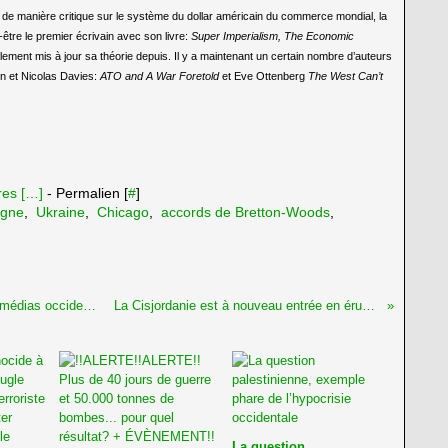
it de manière critique sur le système du dollar américain du commerce mondial, la
tre le premier écrivain avec son livre:
Super Imperialism, The Economic
lement mis à jour sa théorie depuis. Il y a maintenant un certain nombre d’auteurs
n et Nicolas Davies:
ATO and A War Foretold
et Eve Ottenberg
The West Can’t
es [
…
]
- Permalien [
#
]
agne
,
Ukraine
,
Chicago
,
accords de Bretton-Woods
,
Déconstruire l'”impartialité” autoproclamée des médias occidentaux
La Cisjordanie est à nouveau entrée en éruption
La question