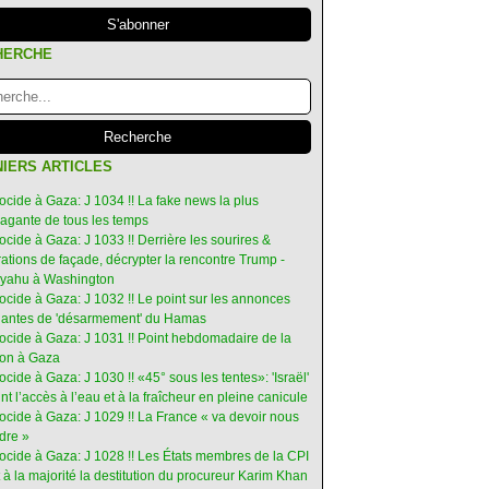
HERCHE
IERS ARTICLES
ocide à Gaza: J 1034 !! La fake news la plus
vagante de tous les temps
ocide à Gaza: J 1033 !! Derrière les sourires &
ations de façade, décrypter la rencontre Trump -
yahu à Washington
ocide à Gaza: J 1032 !! Le point sur les annonces
ruantes de 'désarmement' du Hamas
nocide à Gaza: J 1031 !! Point hebdomadaire de la
ion à Gaza
ocide à Gaza: J 1030 !! «45° sous les tentes»: 'Israël'
int l’accès à l’eau et à la fraîcheur en pleine canicule
ocide à Gaza: J 1029 !! La France « va devoir nous
dre »
nocide à Gaza: J 1028 !! Les États membres de la CPI
 à la majorité la destitution du procureur Karim Khan