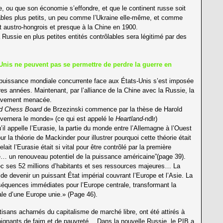
ue, ou que son économie s’effondre, et que le continent russe soit
lables plus petits, un peu comme l’Ukraine elle-même, et comme
et austro-hongrois et presque à la Chine en 1900.
a Russie en plus petites entités contrôlables sera légitimé par des
-Unis ne peuvent pas se permettre de perdre la guerre en
puissance mondiale concurrente face aux États-Unis s’est imposée
res années. Maintenant, par l’alliance de la Chine avec la Russie, la
ravement menacée.
d Chess Board
de Brzezinski commence par la thèse de Harold
ernera le monde» (ce qui est appelé le
Heartland
-ndlr)
’il appelle l’Eurasie, la partie du monde entre l’Allemagne à l’Ouest
ur la théorie de Mackinder pour illustrer pourquoi cette théorie était
it l’Eurasie était si vital pour être contrôlé par la première
e… un renouveau potentiel de la puissance américaine”(page 39).
ec ses 52 millions d’habitants et ses ressources majeures… La
devenir un puissant État impérial couvrant l’Europe et l’Asie. La
séquences immédiates pour l’Europe centrale, transformant la
tale d’une Europe unie.» (Page 46).
isans acharnés du capitalisme de marché libre, ont été attirés à
oignants de faim et de pauvreté… Dans la nouvelle Russie, le PIB a