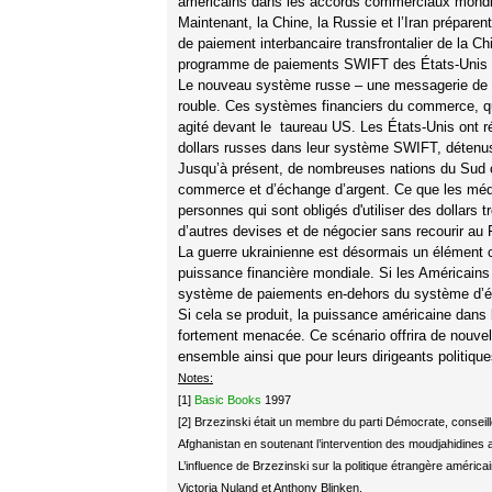
américains dans les accords commerciaux mondi
Maintenant, la Chine, la Russie et l’Iran prép
de paiement interbancaire transfrontalier de la C
programme de paiements SWIFT des États-Unis (do
Le nouveau système russe – une messagerie de t
rouble. Ces systèmes financiers du commerce, qui 
agité devant le taureau US. Les États-Unis ont ré
dollars russes dans leur système SWIFT, détenu
Jusqu’à présent, de nombreuses nations du Sud 
commerce et d’échange d’argent. Ce que les méd
personnes qui sont obligés d'utiliser des dollars
d’autres devises et de négocier sans recourir au 
La guerre ukrainienne est désormais un élément cl
puissance financière mondiale. Si les Américains
système de paiements en-dehors du système d’é
Si cela se produit, la puissance américaine dans 
fortement menacée. Ce scénario offrira de nouvel
ensemble ainsi que pour leurs dirigeants politique
Notes:
[1]
Basic Books
1997
[2] Brzezinski était un membre du parti Démocrate, conseille
Afghanistan en soutenant l’intervention des moudjahidines
L’influence de Brzezinski sur la politique étrangère américa
Victoria Nuland et Anthony Blinken.