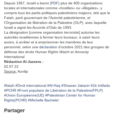
Depuis 1967, Israël a banni (
PDF
) plus de 400 organisations
locales et internationales comme «hostiles» ou «illégales», y
compris tous les partis politiques palestiniens majeurs, tels que le
Fatah, parti gouvernant de l’Autorité palestinienne, et
l’Organisation de libération de la Palestine (OLP), avec laquelle
Israël a signé les Accords d’Oslo de 1993.
La désignation [comme organisation terroriste] autorise les
autorités israéliennes à fermer leurs bureaux, à saisir leurs
avoirs, à arrêter et à emprisonner les membres de leur
personnel, selon une
déclaration
d’octobre 2021 des groupes de
défense des droits
Human Rights Watch
et
Amnesty
International
.
Rédaction Al-Jazeera -
02.07.22
Source:
Aurdip
#fatah
#Droit international
#Al-Haq
#Shawan Jabarin
#2è Intifada
#PCHR
#Front populaire de Libération de la Palestine(FPLP)
#Union Européenne(UE)
#Palestinian Center for Human
Rights(PCHR)
#Michelle Bachelet
Partager