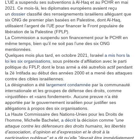
L’UE a suspendu ses subventions à Al-Haq et au PCHR en mai
2021. Ce mois-là, les diplomates européens avaient reçu
un
dossier
classifié des renseignements israéliens alléguant que
six ONG de premier plan basées en Palestine, dont Al-Haq,
utilisaient l’argent de l’UE pour financer le Front populaire de
libération de la Palestine (FPLP).
La Commission a suspendu son financement pour le PCHR en
même temps, bien qu’il ne soit pas l’une des six ONG
mentionnées.
Quelques mois plus tard, en octobre 2021, Israëel
a mis hors la
loi les six organisations
, sous prétexte d’affiliation avec le parti
politique du FPLP, dont le bras armé a été autrefois actif pendant
la 2è Intifada au début des années 2000 et a mené des attaques
contre des cibles israéliennes.
La désignation a été
largement condamnée
par la communauté
internationale et les groupes de défense des droits, comme
«injustifiée» et «sans fondement». Aucune preuve n’a été
apportée par le gouvernement israélien pour justifier ses
allégations à propos des six organisations.
La Haute Commissaire des Nations-Unies pour les Droits de
l’homme, Michelle Bachelet,
a décrit
la décision comme
"une
attaque contre les défenseurs des droits humains, les libertés
d’association, d’opinion et d’expression et le droit à la
participation publique"
et a dit qu’elle
"devrait être immédiatement