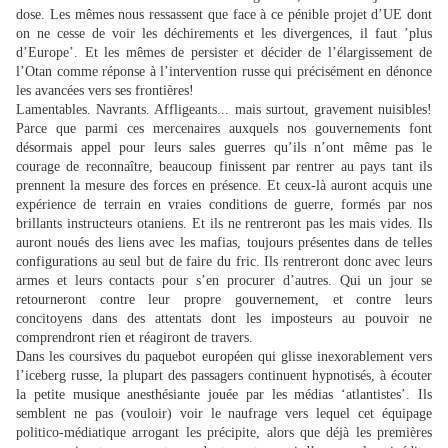
dose. Les mêmes nous ressassent que face à ce pénible projet d’UE dont
on ne cesse de voir les déchirements et les divergences, il faut ’plus
d’Europe’. Et les mêmes de persister et décider de l’élargissement de
l’Otan comme réponse à l’intervention russe qui précisément en dénonce
les avancées vers ses frontières!
Lamentables. Navrants. Affligeants... mais surtout, gravement nuisibles!
Parce que parmi ces mercenaires auxquels nos gouvernements font
désormais appel pour leurs sales guerres qu’ils n’ont même pas le
courage de reconnaître, beaucoup finissent par rentrer au pays tant ils
prennent la mesure des forces en présence. Et ceux-là auront acquis une
expérience de terrain en vraies conditions de guerre, formés par nos
brillants instructeurs otaniens. Et ils ne rentreront pas les mais vides. Ils
auront noués des liens avec les mafias, toujours présentes dans de telles
configurations au seul but de faire du fric. Ils rentreront donc avec leurs
armes et leurs contacts pour s’en procurer d’autres. Qui un jour se
retourneront contre leur propre gouvernement, et contre leurs
concitoyens dans des attentats dont les imposteurs au pouvoir ne
comprendront rien et réagiront de travers.
Dans les coursives du paquebot européen qui glisse inexorablement vers
l’iceberg russe, la plupart des passagers continuent hypnotisés, à écouter
la petite musique anesthésiante jouée par les médias ‘atlantistes’. Ils
semblent ne pas (vouloir) voir le naufrage vers lequel cet équipage
politico-médiatique arrogant les précipite, alors que déjà les premières