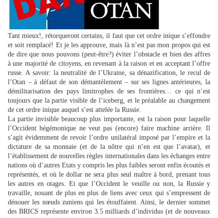
Tant mieux!, rétorqueront certains, il faut que cet ordre inique s’effondre
et soit remplacé! Et je les approuve, mais là n’est pas mon propos qui est
de dire que nous pouvons (peut-être?) éviter l’obstacle et bien des affres
à une majorité de citoyens, en revenant à la raison et en acceptant l’offre
russe. A savoir: la neutralité de l’Ukraine, sa dénazification, le recul de
l’Otan – à défaut de son démantèlement – sur ses lignes antérieures, la
démilitarisation des pays limitrophes de ses frontières… ce qui n’est
toujours que la partie visible de l’iceberg, et le préalable au changement
de cet ordre inique auquel s’est attelée la Russie.
La partie invisible beaucoup plus importante, est la raison pour laquelle
l’Occident hégémonique ne veut pas (encore) faire machine arrière. Il
s’agit évidemment de revoir l’ordre unilatéral imposé par l’empire et la
dictature de sa monnaie (et de la nôtre qui n’en est que l’avatar), et
l’établissement de nouvelles règles internationales dans les échanges entre
nations où d’autres Etats y compris les plus faibles seront enfin écoutés et
représentés, et où le dollar ne sera plus seul maître à bord, prenant tous
les autres en otages. Et que l’Occident le veuille ou non, la Russie y
travaille, nouant de plus en plus de liens avec ceux qui s’empressent de
dénouer les nœuds zuniens qui les étouffaient. Ainsi, le dernier sommet
des BRICS représente environ 3.5 milliards d’individus (et de nouveaux