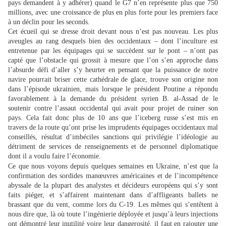
pays demandent à y adhérer) quand le G7 n’en représente plus que 750
millions, avec une croissance de plus en plus forte pour les premiers face
à un déclin pour les seconds.
Cet écueil qui se dresse droit devant nous n’est pas nouveau. Les plus
aveugles au rang desquels bien des occidentaux – dont l’inculture est
entretenue par les équipages qui se succèdent sur le pont – n’ont pas
capté que l’obstacle qui grossit à mesure que l’on s’en approche dans
l’absurde défi d’aller s’y heurter en pensant que la puissance de notre
navire pourrait briser cette cathédrale de glace, trouve son origine non
dans l’épisode ukrainien, mais lorsque le président Poutine a répondu
favorablement à la demande du président syrien B. al-Assad de le
soutenir contre l’assaut occidental qui avait pour projet de ruiner son
pays. Cela fait donc plus de 10 ans que l’iceberg russe s’est mis en
travers de la route qu’ont prise les imprudents équipages occidentaux mal
conseillés, résultat d’imbéciles sanctions qui privilégie l’idéologie au
détriment de services de renseignements et de personnel diplomatique
dont il a voulu faire l’économie.
Ce que nous voyons depuis quelques semaines en Ukraine, n’est que la
confirmation des sordides manœuvres américaines et de l’incompétence
abyssale de la plupart des analystes et décideurs européens qui s’y sont
faits piéger, et s’affairent maintenant dans d’affligeants ballets ne
brassant que du vent, comme lors du C-19. Les mêmes qui s’entêtent à
nous dire que, là où toute l’ingénierie déployée et jusqu’à leurs injections
ont démontré leur inutilité voire leur dangerosité, il faut en rajouter une