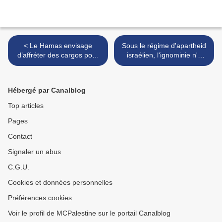
< Le Hamas envisage
Sous le régime d'apartheid
d’affréter des cargos pour
israélien, l'ignominie n'a
briser le blocus de Gaza
aucune limite >
Hébergé par Canalblog
Top articles
Pages
Contact
Signaler un abus
C.G.U.
Cookies et données personnelles
Préférences cookies
Voir le profil de MCPalestine sur le portail Canalblog