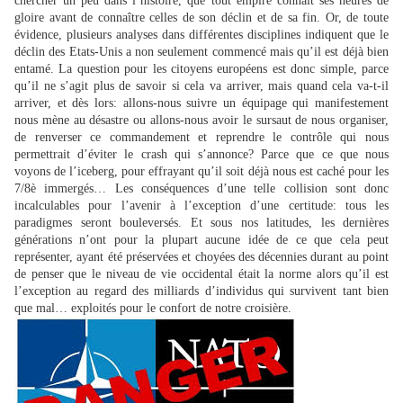
chercher un peu dans l’histoire, que tout empire connaît ses heures de
gloire avant de connaître celles de son déclin et de sa fin. Or, de toute
évidence, plusieurs analyses dans différentes disciplines indiquent que le
déclin des Etats-Unis a non seulement commencé mais qu’il est déjà bien
entamé. La question pour les citoyens européens est donc simple, parce
qu’il ne s’agit plus de savoir si cela va arriver, mais quand cela va-t-il
arriver, et dès lors: allons-nous suivre un équipage qui manifestement
nous mène au désastre ou allons-nous avoir le sursaut de nous organiser,
de renverser ce commandement et reprendre le contrôle qui nous
permettrait d’éviter le crash qui s’annonce? Parce que ce que nous
voyons de l’iceberg, pour effrayant qu’il soit déjà nous est caché pour les
7/8è immergés… Les conséquences d’une telle collision sont donc
incalculables pour l’avenir à l’exception d’une certitude: tous les
paradigmes seront bouleversés. Et sous nos latitudes, les dernières
générations n’ont pour la plupart aucune idée de ce que cela peut
représenter, ayant été préservées et choyées des décennies durant au point
de penser que le niveau de vie occidental était la norme alors qu’il est
l’exception au regard des milliards d’individus qui survivent tant bien
que mal… exploités pour le confort de notre croisière.