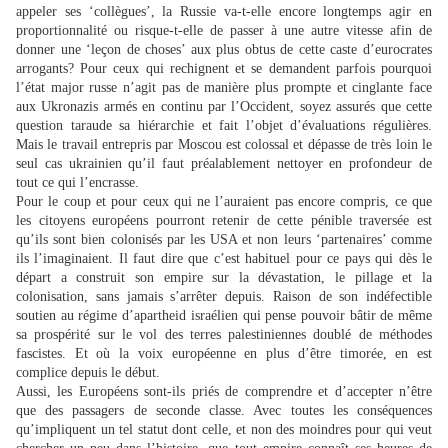
appeler ses ‘collègues’, la Russie va-t-elle encore longtemps agir en
proportionnalité ou risque-t-elle de passer à une autre vitesse afin de
donner une ‘leçon de choses’ aux plus obtus de cette caste d’eurocrates
arrogants? Pour ceux qui rechignent et se demandent parfois pourquoi
l’état major russe n’agit pas de manière plus prompte et cinglante face
aux Ukronazis armés en continu par l’Occident, soyez assurés que cette
question taraude sa hiérarchie et fait l’objet d’évaluations régulières.
Mais le travail entrepris par Moscou est colossal et dépasse de très loin le
seul cas ukrainien qu’il faut préalablement nettoyer en profondeur de
tout ce qui l’encrasse.
Pour le coup et pour ceux qui ne l’auraient pas encore compris, ce que
les citoyens européens pourront retenir de cette pénible traversée est
qu’ils sont bien colonisés par les USA et non leurs ‘partenaires’ comme
ils l’imaginaient. Il faut dire que c’est habituel pour ce pays qui dès le
départ a construit son empire sur la dévastation, le pillage et la
colonisation, sans jamais s’arrêter depuis. Raison de son indéfectible
soutien au régime d’apartheid israélien qui pense pouvoir bâtir de même
sa prospérité sur le vol des terres palestiniennes doublé de méthodes
fascistes. Et où la voix européenne en plus d’être timorée, en est
complice depuis le début.
Aussi, les Européens sont-ils priés de comprendre et d’accepter n’être
que des passagers de seconde classe. Avec toutes les conséquences
qu’impliquent un tel statut dont celle, et non des moindres pour qui veut