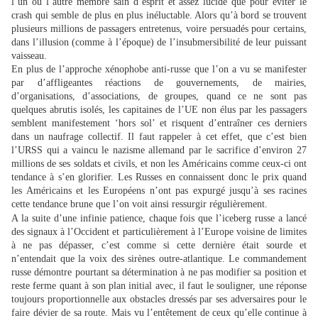
l’un ou l’autre membre sain d’esprit et assez lucide que pour éviter le
crash qui semble de plus en plus inéluctable. Alors qu’à bord se trouvent
plusieurs millions de passagers entretenus, voire persuadés pour certains,
dans l’illusion (comme à l’époque) de l’insubmersibilité de leur puissant
vaisseau.
En plus de l’approche xénophobe anti-russe que l’on a vu se manifester
par d’affligeantes réactions de gouvernements, de mairies,
d’organisations, d’associations, de groupes, quand ce ne sont pas
quelques abrutis isolés, les capitaines de l’UE non élus par les passagers
semblent manifestement ‘hors sol’ et risquent d’entraîner ces derniers
dans un naufrage collectif. Il faut rappeler à cet effet, que c’est bien
l’URSS qui a vaincu le nazisme allemand par le sacrifice d’environ 27
millions de ses soldats et civils, et non les Américains comme ceux-ci ont
tendance à s’en glorifier. Les Russes en connaissent donc le prix quand
les Américains et les Européens n’ont pas expurgé jusqu’à ses racines
cette tendance brune que l’on voit ainsi ressurgir régulièrement.
A la suite d’une infinie patience, chaque fois que l’iceberg russe a lancé
des signaux à l’Occident et particulièrement à l’Europe voisine de limites
à ne pas dépasser, c’est comme si cette dernière était sourde et
n’entendait que la voix des sirènes outre-atlantique. Le commandement
russe démontre pourtant sa détermination à ne pas modifier sa position et
reste ferme quant à son plan initial avec, il faut le souligner, une réponse
toujours proportionnelle aux obstacles dressés par ses adversaires pour le
faire dévier de sa route. Mais vu l’entêtement de ceux qu’elle continue à